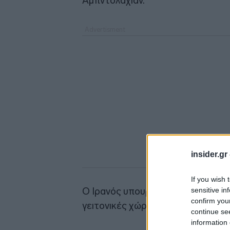
Αμπντολαχιάν.
insider.gr
If you wish 
Ο Ιρανός υπουργός Εξωτερικών ε
sensitive in
confirm you
γειτονικές χώρες για το σχέδιό τ
continue se
information 