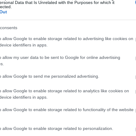
12:26
ersonal Data that Is Unrelated with the Purposes for which it
lected.
Out
12:08
consents
o allow Google to enable storage related to advertising like cookies on
12:03
evice identifiers in apps.
o allow my user data to be sent to Google for online advertising
στόχαστρο τον αμερικανικό λαό ή τις
s.
11:53
ή», πρόσθεσε προειδοποιώντας ότι το Ιράν
to allow Google to send me personalized advertising.
ικές στρατιωτικές θέσεις αν εμπλακούν
11:50
ου Ισραήλ.
o allow Google to enable storage related to analytics like cookies on
evice identifiers in apps.
11:45
o allow Google to enable storage related to functionality of the website
News
και μάθετε πρώτοι όλες τις
ειδήσεις
από την
11:42
o allow Google to enable storage related to personalization.