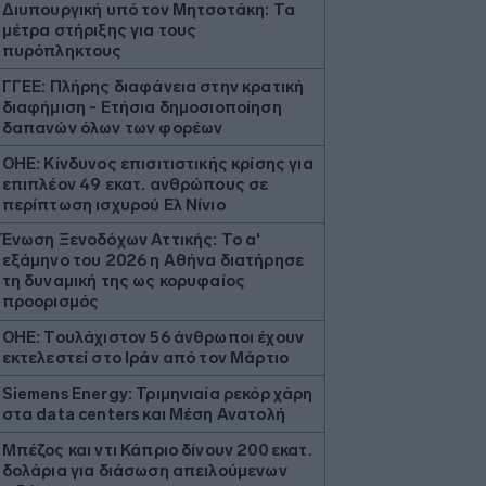
Διυπουργική υπό τον Μητσοτάκη: Τα
μέτρα στήριξης για τους
πυρόπληκτους
ΓΓΕΕ: Πλήρης διαφάνεια στην κρατική
διαφήμιση - Eτήσια δημοσιοποίηση
δαπανών όλων των φορέων
ΟΗΕ: Κίνδυνος επισιτιστικής κρίσης για
επιπλέον 49 εκατ. ανθρώπους σε
περίπτωση ισχυρού Ελ Νίνιο
Ένωση Ξενοδόχων Αττικής: Το α'
εξάμηνο του 2026 η Αθήνα διατήρησε
τη δυναμική της ως κορυφαίος
προορισμός
ΟΗΕ: Τουλάχιστον 56 άνθρωποι έχουν
εκτελεστεί στο Ιράν από τον Μάρτιο
Siemens Energy: Τριμηνιαία ρεκόρ χάρη
στα data centers και Μέση Ανατολή
Μπέζος και ντι Κάπριο δίνουν 200 εκατ.
δολάρια για διάσωση απειλούμενων