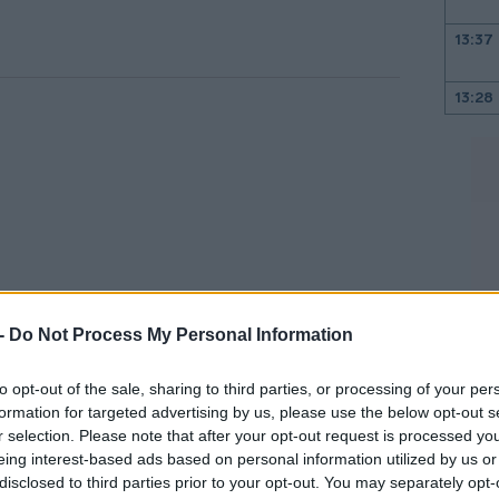
13:37
13:28
13:23
13:20
13:12
 -
Do Not Process My Personal Information
to opt-out of the sale, sharing to third parties, or processing of your per
13:04
ξήγησε ότι η Τεχεράνη ενημέρωσε τις
formation for targeted advertising by us, please use the below opt-out s
r selection. Please note that after your opt-out request is processed y
ης «72 ώρες πριν από την επιχείρηση».
13:02
eing interest-based ads based on personal information utilized by us or
disclosed to third parties prior to your opt-out. You may separately opt-