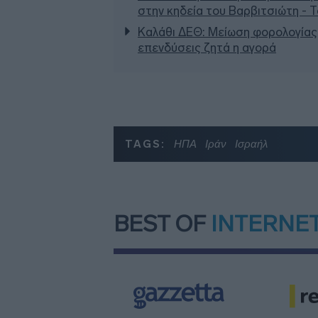
στην κηδεία του Βαρβιτσιώτη - 
Καλάθι ΔΕΘ: Μείωση φορολογίας,
επενδύσεις ζητά η αγορά
TAGS:
ΗΠΑ
Ιράν
Ισραήλ
BEST OF
INTERNE