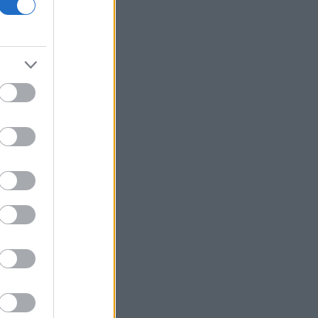
Servicers: Αναστολή οχλήσεων και
νομικών ενεργειών για οφειλές στους
πληγέντες από τις πυρκαγιές
Χαρδαλιάς: Μηδενική ανοχή και σε
νομικό επίπεδο για τους υπαίτιους της
πυρκαγιάς στη Δυτική Αττική
Η ΕΕ θα χρησιμοποιήσει 1,4 δισ. ευρώ
από παγωμένα ρωσικά στοιχεία για
βοήθεια στην Ουκρανία
Συνάντηση του Δημήτρη
Μαρκόπουλου με τη διοίκηση της ΟΛΠ
Μητσοτάκης: Θα έχουμε μία
καινούργια ΔΕΘ το 2030 και ένα μεγάλο
χώρο πρασίνου στο κέντρο της πόλης
Αεροσκάφος της DHL συγκρούστηκε
με άγνωστο αντικείμενο κοντά στο
αεροδρόμιο της Λειψίας
Coolcation: Καύσωνες, πυρκαγιές και
υπερτουρισμός εκτοξεύουν τη ζήτηση