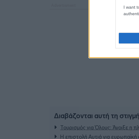
I want t
authenti
Διαβάζονται αυτή τη στιγμ
Τουρισμός για Όλους: Άνοιξε η π
Η επιστολή Αυτιά για ευρωπαϊκή 