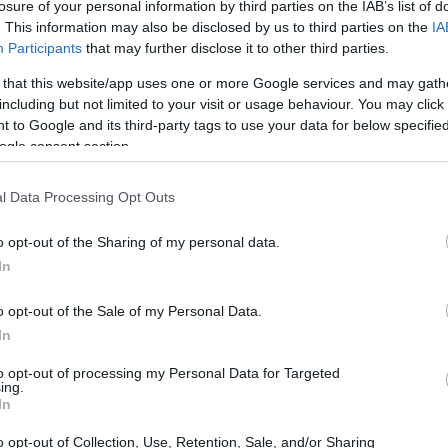
ι φίλους στην περιοχή, ανάμεσά τους και
losure of your personal information by third parties on the IAB’s list of
. This information may also be disclosed by us to third parties on the
IA
12:58
νικές στρατιωτικές βάσεις, ότι στόχος
Participants
that may further disclose it to other third parties.
ισραηλινού καθεστώτος», είπε.
 that this website/app uses one or more Google services and may gath
12:52
including but not limited to your visit or usage behaviour. You may click 
 to Google and its third-party tags to use your data for below specifi
ogle consent section.
12:47
l Data Processing Opt Outs
12:39
o opt-out of the Sharing of my personal data.
In
o opt-out of the Sale of my Personal Data.
12:35
In
to opt-out of processing my Personal Data for Targeted
12:26
ing.
In
o opt-out of Collection, Use, Retention, Sale, and/or Sharing