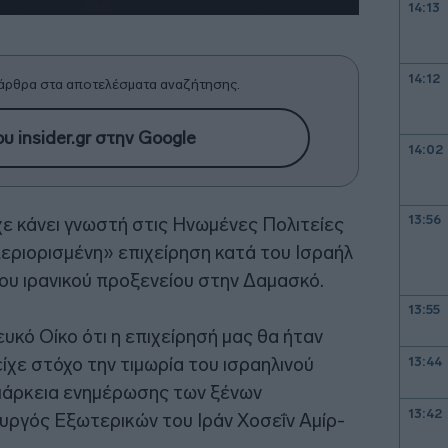
14:13
14:12
άρθρα στα αποτελέσματα αναζήτησης.
υ insider.gr στην Google
14:02
13:56
χε κάνει γνωστή στις Ηνωμένες Πολιτείες
περιορισμένη» επιχείρηση κατά του Ισραήλ
ου ιρανικού προξενείου στην Δαμασκό.
13:55
κό Οίκο ότι η επιχείρησή μας θα ήταν
ίχε στόχο την τιμωρία του ισραηλινού
13:44
ιάρκεια ενημέρωσης των ξένων
13:42
υργός Εξωτερικών του Ιράν Χοσεΐν Αμίρ-