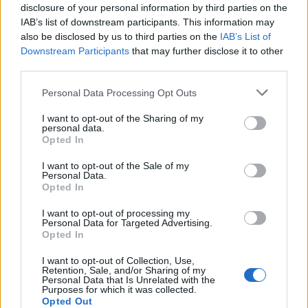
συνεργασία μας, για την προώθηση κοινά
disclosure of your personal information by third parties on the
αποδεκτών λύσεων, προς όφελος των αγροτών
IAB’s list of downstream participants. This information may
μας. Η Ελλάδα σε αυτήν την κατεύθυνση κινείται,
also be disclosed by us to third parties on the
IAB’s List of
Downstream Participants
that may further disclose it to other
ενεργοποιώντας τον μοχλό της «αγροτικής
third parties.
διπλωματίας», αξιοποιώντας τόσο τη συμμετοχή
της στην Ομάδα των Μεσογειακών χωρών
Please note that this website/app uses one or more Google
Personal Data Processing Opt Outs
services and may gather and store information including but
EUMED-9, όσο και την συμμετοχή της στο
not limited to your visit or usage behaviour. You may click to
I want to opt-out of the Sharing of my
Ευρωπαϊκό Λαϊκό Κόμμα».
personal data.
grant or deny consent to Google and its third-party tags to
Opted In
use your data for below specified purposes in below Google
consent section.
Ακολουθήστε το
insider.gr στο Google News
και μάθετε
I want to opt-out of the Sale of my
Personal Data.
πρώτοι όλες τις
ειδήσεις
από την Ελλάδα και τον κόσμο.
Opted In
I want to opt-out of processing my
Personal Data for Targeted Advertising.
Opted In
I want to opt-out of Collection, Use,
Retention, Sale, and/or Sharing of my
Personal Data that Is Unrelated with the
Purposes for which it was collected.
Opted Out