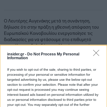
Ο Λευτέρης Αυγενάκης μετά τη συνάντηση,
δήλωσε ότι στην πράξη η χθεσινή απόφαση του
Ευρωπαϊκού Κοινοβουλίου ενεργοποίησε τις
διαδικασίες για να φτάσουμε στο επιθυμητό
αποτέλεσμα, δηλαδή στις αλλαγές που πρέπει να
γίνουν άμεσα, πριν από τις ευρωεκλογές ή έστω
insider.gr -
Do Not Process My Personal
μέχρι τον Οκτώβριο. Σημείωσε ότι για πρώτη
Information
φορά αλλάζει η ΚΑΠ «εν κινήσει» και επισήμανε
If you wish to opt-out of the sale, sharing to third parties, or
τον καθοριστικό ρόλο που διαδραματίζει στο
processing of your personal or sensitive information for
ζήτημα αυτό η ομάδα EUMED-9. «Οι
targeted advertising by us, please use the below opt-out
Μεσογειακές χώρες έχουμε κοινά προβλήματα σε
section to confirm your selection. Please note that after your
σύγκριση με τις χώρες του Βορρά, τόνισε και
opt-out request is processed you may continue seeing
οφείλουμε να αξιοποιήσουμε κάθε διπλωματικό
interest-based ads based on personal information utilized by
us or personal information disclosed to third parties prior to
μέσον για να ενισχύσουμε περαιτέρω τη
your opt-out. You may separately opt-out of the further