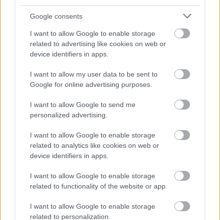
Google consents
I want to allow Google to enable storage
related to advertising like cookies on web or
device identifiers in apps.
I want to allow my user data to be sent to
Google for online advertising purposes.
Διαβάζονται αυτή τη στιγμή
I want to allow Google to send me
personalized advertising.
Τράπεζες: Στα 55,5 εκατ. ευρώ ο λογαριασμός
από τα δάνεια του ν. Κατσέλη
I want to allow Google to enable storage
related to analytics like cookies on web or
Νέο Χωροταξικό Τουρισμού: Οι νέες «κόκκινες
device identifiers in apps.
γραμμές» για το περιβάλλον και τι αλλάζει σε
ξενοδοχεία, νησιά και επενδύσεις
I want to allow Google to enable storage
Τα ανοιχτά μέτωπα για την ενίσχυση της
related to functionality of the website or app.
ελληνικής βιομηχανίας
I want to allow Google to enable storage
related to personalization.