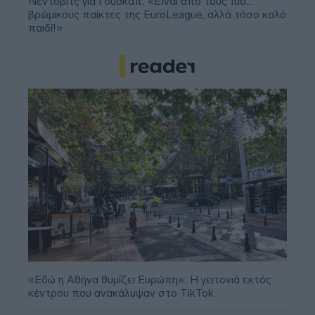
Νέντοβιτς για Γουόκαπ: «Είναι από τους πιο...
βρώμικους παίκτες της EuroLeague, αλλά τόσο καλό
παιδί!»
«Εδώ η Αθήνα θυμίζει Ευρώπη»: H γειτονιά εκτός
κέντρου που ανακάλυψαν στο TikTok