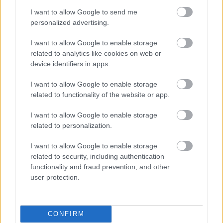
I want to allow Google to send me
personalized advertising.
I want to allow Google to enable storage
related to analytics like cookies on web or
device identifiers in apps.
I want to allow Google to enable storage
related to functionality of the website or app.
Σε αντίποινα, το Ισραήλ ορκίστηκε να
καταστρέψει τη Χαμάς και εξαπέλυσε επίθεση,
η
I want to allow Google to enable storage
οποία μετρά ήδη 33.207 νεκρούς,
οι
related to personalization.
περισσότεροι άμαχοι, σύμφωνα με το υπουργείο
I want to allow Google to enable storage
Υγείας της Χαμάς.
related to security, including authentication
functionality and fraud prevention, and other
user protection.
Πηγή: ΑΠΕ - ΜΠΕ
Ακολουθήστε το
insider.gr στο Google News
και μάθετε
CONFIRM
πρώτοι όλες τις
ειδήσεις
από την Ελλάδα και τον κόσμο.