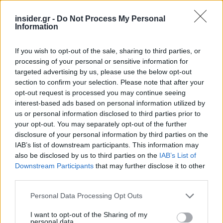
insider.gr -
Do Not Process My Personal
Information
Ο πόλεμος ξέσπασε στις 7 Οκτωβρίου, όταν
If you wish to opt-out of the sale, sharing to third parties, or
μαχητές της
Χαμάς
που εισχώρησαν από τη
processing of your personal or sensitive information for
Λωρίδα της Γάζας πραγματοποίησαν μια άνευ
targeted advertising by us, please use the below opt-out
section to confirm your selection. Please note that after your
προηγουμένου επίθεση στο νότιο Ισραήλ
κατά
opt-out request is processed you may continue seeing
την οποία σκοτώθηκαν 1.170 άνθρωποι,
κυρίως
interest-based ads based on personal information utilized by
άμαχοι, σύμφωνα με απολογισμό του Γαλλικού
us or personal information disclosed to third parties prior to
Πρακτορείου βάσει ισραηλινών επίσημων
your opt-out. You may separately opt-out of the further
disclosure of your personal information by third parties on the
στοιχείων.
IAB’s list of downstream participants. This information may
also be disclosed by us to third parties on the
IAB’s List of
Περισσότεροι από 250 άνθρωποι απήχθησαν και
Downstream Participants
that may further disclose it to other
129 παραμένουν κρατούμενοι στη Γάζα, από τους
third parties.
οποίους 34 είναι νεκροί σύμφωνα με Ισραηλινούς
Please note that this website/app uses one or more Google
Personal Data Processing Opt Outs
αξιωματούχους.
services and may gather and store information including but
not limited to your visit or usage behaviour. You may click to
I want to opt-out of the Sharing of my
personal data.