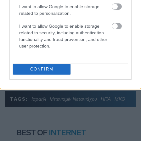
πυρόπληκτα ζωάκια - Το μισογεμάτο ποτήρι
I want to allow Google to enable storage
του ΣΥΡΙΖΑ
related to personalization.
Ποια είναι η (κυβερνητική) λίστα με τα μεγάλα
I want to allow Google to enable storage
οδικά έργα και τα εκτιμώμενα
related to security, including authentication
χρονοδιαγράμματα
functionality and fraud prevention, and other
Δυτ. Αττική: Το χρονοδιάγραμμα
user protection.
αποκατάστασης μετά τη φωτιά - Στόχος η
έναρξη των έργων πριν τις 15/9
CONFIRM
TAGS:
Ισραήλ
Μπενιαμίν Νετανιάχου
ΗΠΑ
ΜΚΟ
BEST OF
INTERNET