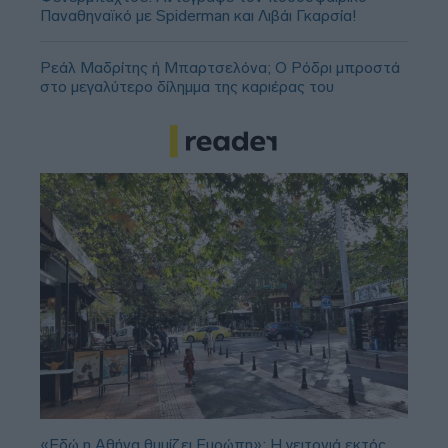
Παναθηναϊκό με Spiderman και Λιβάι Γκαρσία!
Ρεάλ Μαδρίτης ή Μπαρτσελόνα; Ο Ρόδρι μπροστά
στο μεγαλύτερο δίλημμα της καριέρας του
«Εδώ η Αθήνα θυμίζει Ευρώπη»: H γειτονιά εκτός