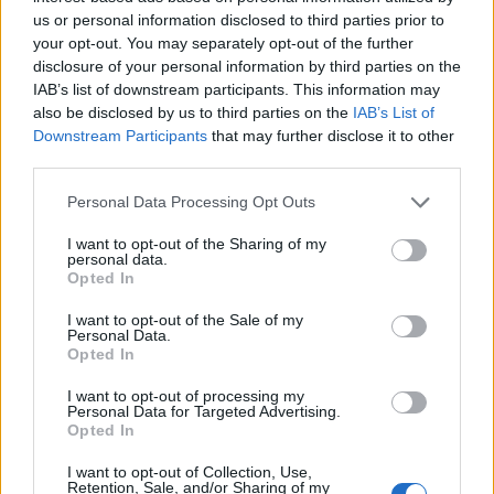
us or personal information disclosed to third parties prior to
your opt-out. You may separately opt-out of the further
disclosure of your personal information by third parties on the
IAB’s list of downstream participants. This information may
also be disclosed by us to third parties on the
IAB’s List of
Downstream Participants
that may further disclose it to other
third parties.
Please note that this website/app uses one or more Google
Personal Data Processing Opt Outs
services and may gather and store information including but
not limited to your visit or usage behaviour. You may click to
I want to opt-out of the Sharing of my
personal data.
grant or deny consent to Google and its third-party tags to
Opted In
use your data for below specified purposes in below Google
consent section.
I want to opt-out of the Sale of my
Personal Data.
Opted In
I want to opt-out of processing my
Personal Data for Targeted Advertising.
Opted In
Ακολουθήστε το
insider.gr στο Google News
και μάθετε
I want to opt-out of Collection, Use,
πρώτοι όλες τις
ειδήσεις
από την Ελλάδα και τον κόσμο.
Retention, Sale, and/or Sharing of my