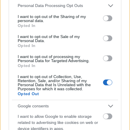
ΣΥΡΙΖΑ μελετούν Ιστορία
Please note that this website/app uses one or more Google
Personal Data Processing Opt Outs
services and may gather and store information including but
Πυρόπληκτοι: Τι σημαίνουν τα «πράσινα»,
not limited to your visit or usage behaviour. You may click to
I want to opt-out of the Sharing of my
«κίτρινα» και «κόκκινα» σπίτια για τις
personal data.
grant or deny consent to Google and its third-party tags to
αποζημιώσεις
Opted In
use your data for below specified purposes in below Google
Ποια είναι η (κυβερνητική) λίστα με τα μεγάλα
consent section.
I want to opt-out of the Sale of my
οδικά έργα και τα εκτιμώμενα
Personal Data.
Opted In
χρονοδιαγράμματα
I want to opt-out of processing my
Personal Data for Targeted Advertising.
Opted In
MUST READ
I want to opt-out of Collection, Use,
Retention, Sale, and/or Sharing of my
«Ναι» από Μπάιντεν και Πούτιν για Σύνοδο
Personal Data that Is Unrelated with the
Κορυφής - Πρόωρα τα σχέδια, λέει το Κρεμλίνο
Purposes for which it was collected.
Opted Out
Google consents
TAGS:
Ρωσία
Ουκρανία
I want to allow Google to enable storage
related to advertising like cookies on web or
device identifiers in apps.