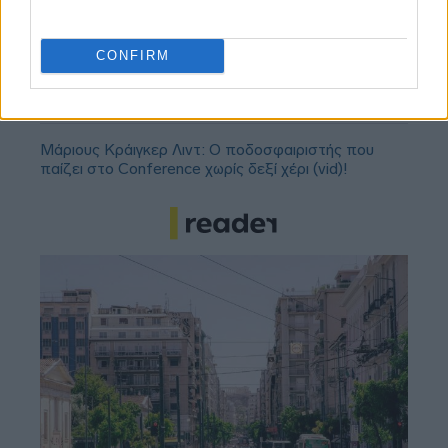
αναβάθμιση - Γιατί ακυρώθηκε ο πρώτος
διαγωνισμός
CONFIRM
Τζέφρι Μονκαντά: Ποιος είναι ο «εγκέφαλος» που
εμπιστεύτηκε ο Βαγγέλης Μαρινάκης
Μάριους Κράιγκερ Λιντ: Ο ποδοσφαιριστής που
παίζει στο Conference χωρίς δεξί χέρι (vid)!