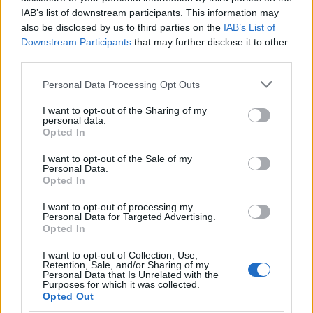
IAB’s list of downstream participants. This information may
also be disclosed by us to third parties on the
IAB’s List of
Downstream Participants
that may further disclose it to other
third parties.
Please note that this website/app uses one or more Google
Personal Data Processing Opt Outs
services and may gather and store information including but
not limited to your visit or usage behaviour. You may click to
I want to opt-out of the Sharing of my
personal data.
grant or deny consent to Google and its third-party tags to
Opted In
use your data for below specified purposes in below Google
consent section.
Διαβάζονται αυτή τη στιγμή
I want to opt-out of the Sale of my
Personal Data.
Opted In
Η χώρα που ζει το δημογραφικό μας μέλλον
προβλέπεται να χάσει το 30% του πληθυσμού
I want to opt-out of processing my
της μέχρι το 2070
Personal Data for Targeted Advertising.
Opted In
Ακαθάριστα οικόπεδα: Τι γίνεται όταν ο
ιδιοκτήτης δεν τα καθαρίσει - Πώς κινούνται
I want to opt-out of Collection, Use,
δήμοι και ΠΣ, ποιος πληρώνει τον λογαριασμό
Retention, Sale, and/or Sharing of my
Personal Data that Is Unrelated with the
Η επίθεση στη Hugging Face σηματοδοτεί την
Purposes for which it was collected.
Opted Out
έναρξη μιας επικίνδυνης εποχής