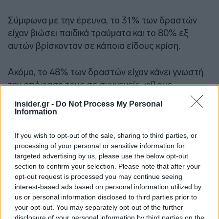
Σύμφωνα με την έρευνα, το 31% των δραστών
είχαν βιώσει παιδικά τραύματα και το 80% εξ
αυτών βρίσκονταν σε κάποια είδους κρίση.
Ακόμα, το 48% των δραστών είχαν κάνει γνωστή
την απόφαση τους σε συγγενείς, φίλους,
άγνωστους ή και στις αρχές ασφάλειας των ΗΠΑ.
insider.gr -
Do Not Process My Personal
Information
Ακολουθήστε το
insider.gr στο Google News
και μάθετε
πρώτοι όλες τις
ειδήσεις
από την Ελλάδα και τον κόσμο.
If you wish to opt-out of the sale, sharing to third parties, or
processing of your personal or sensitive information for
targeted advertising by us, please use the below opt-out
section to confirm your selection. Please note that after your
opt-out request is processed you may continue seeing
interest-based ads based on personal information utilized by
us or personal information disclosed to third parties prior to
your opt-out. You may separately opt-out of the further
disclosure of your personal information by third parties on the