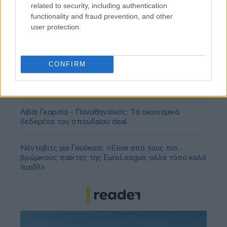
related to security, including authentication
functionality and fraud prevention, and other
user protection.
CONFIRM
Ολυμπιακός: Τελειώνει άμεσα του Μπραγκάντσα
σύμφωνα με την A Bola
Λιβάι Γκαρσία - Παναθηναϊκός: Τα οικονομικά
δεδομένα του σπουδαίου deal
Νέντοβιτς για Γουόκαπ: «Είναι από τους πιο...
βρώμικους παίκτες της EuroLeague, αλλά τόσο καλό
παιδί!»