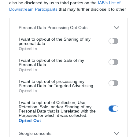
also be disclosed by us to third parties on the
IAB’s List of
Downstream Participants
that may further disclose it to other
third parties.
Please note that this website/app uses one or more Google
Personal Data Processing Opt Outs
services and may gather and store information including but
not limited to your visit or usage behaviour. You may click to
I want to opt-out of the Sharing of my
personal data.
grant or deny consent to Google and its third-party tags to
Opted In
use your data for below specified purposes in below Google
consent section.
I want to opt-out of the Sale of my
Personal Data.
Opted In
Διαβάζονται αυτή τη στιγμή
I want to opt-out of processing my
Personal Data for Targeted Advertising.
Πυρόπληκτοι: Ποιοι δικαιούνται έως 6.000 ευρώ,
Opted In
επιδότηση ενοικίου και στεγαστική συνδρομή
I want to opt-out of Collection, Use,
Τρίτη χρονιά με διεθνές ρεκόρ εσόδων για τη
Retention, Sale, and/or Sharing of my
Ρεάλ Μαδρίτης - «Κλειδί» το γήπεδο
Personal Data that Is Unrelated with the
Purposes for which it was collected.
Πώς μπορείτε να βγείτε νωρίτερα στη σύνταξη
Opted Out
- Οι 3 κινήσεις που πρέπει να γίνουν εγκαίρως
Google consents