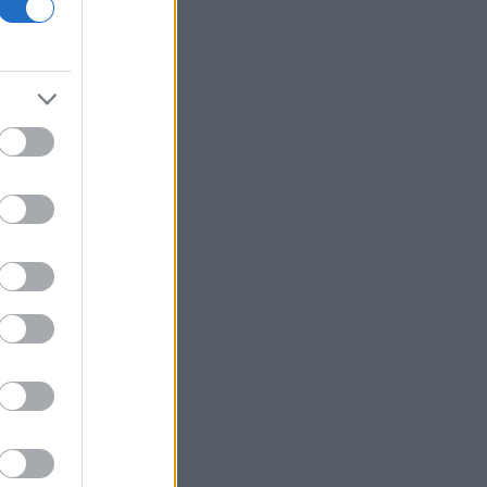
AfD, επτά μονάδες μπροστά από το
CDU/CSU του Μερτς
Πτώση για τον χρυσό μετά το υψηλό
επτά εβδομάδων με φόντο το Ιράν
Η Ρωσία έπληξε κόμβο εφοδιασμού
στην περιοχή του Κιέβου με drones
«Η Βόρεια Κορέα εκτόξευσε βαλλιστικό
πύραυλο μικρού βεληνεκούς», λέει η
Σεούλ
Η ελληνική startup Omilia άντλησε 67
εκατ. δολάρια και ανοίγει γραφείο στις
ΗΠΑ
Άνοιξε το myBusinessSupport για τις
επιχειρήσεις της Σαμοθράκης
Ο Τραμπ δηλώνει «πολύ
ικανοποιημένος» από το έργο του Πιτ
Χέγκσεθ στο υπουργείο Άμυνας