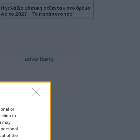
Η γαλάζια «θετική ατζέντα» στο δρόμο
για το 2027 - Το παράπονο της
Καρυστιανού - Στον ΣΥΡΙΖΑ μελετούν
Ιστορία
Ψηφίστε πως θα είναι τα νέα
χαρτονομίσματα του ευρώ
Η μάχη των ρυθμίσεων οφειλών
συνεχίζεται - Διαγραφή 6,5 δισ. ευρώ
μέσω Εξωδικαστικού
Πυρόπληκτοι: Τι σημαίνουν τα
«πράσινα», «κίτρινα» και «κόκκινα»
σπίτια για τις αποζημιώσεις
Τι φέρνει η ενεργειακή ρήτρα
διαφυγής - Τα έργα άνω του 1 δισ.
ευρώ που «κλειδώνουν» για τη ΔΕΘ
sonal or
ection to
Ρήτρα χωρίς «διαφυγή» - Αθόρυβα
ou may
πάνω από το 30% η UniCredit - Στην
 personal
τελική ευθεία το Καστέλι
out of the