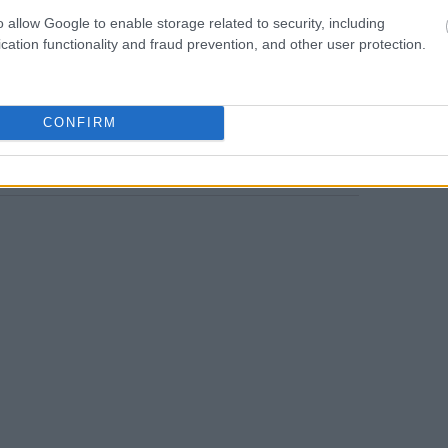
φωνική συνομιλία ο υπουργός Εξωτερικών
o allow Google to enable storage related to security, including
 Ρώσο ομόλογό του Σεργκέι Λαβρόφ όσον
cation functionality and fraud prevention, and other user protection.
σε αυτήν την κρίση, ενώ οι συνομιλίες που
ταδείξει το χάσμα που χωρίζει τις δύο
CONFIRM