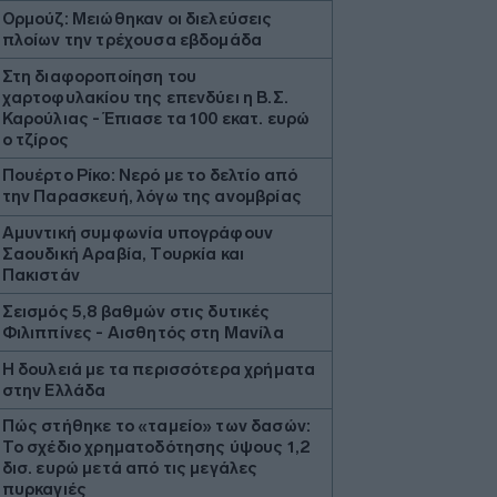
Ορμούζ: Μειώθηκαν οι διελεύσεις
πλοίων την τρέχουσα εβδομάδα
Στη διαφοροποίηση του
χαρτοφυλακίου της επενδύει η Β.Σ.
Καρούλιας - Έπιασε τα 100 εκατ. ευρώ
ο τζίρος
Πουέρτο Ρίκο: Νερό με το δελτίο από
την Παρασκευή, λόγω της ανομβρίας
Aμυντική συμφωνία υπογράφουν
Σαουδική Αραβία, Τουρκία και
Πακιστάν
Σεισμός 5,8 βαθμών στις δυτικές
Φιλιππίνες - Αισθητός στη Μανίλα
Η δουλειά με τα περισσότερα χρήματα
στην Ελλάδα
Πώς στήθηκε το «ταμείο» των δασών:
Το σχέδιο χρηματοδότησης ύψους 1,2
δισ. ευρώ μετά από τις μεγάλες
πυρκαγιές