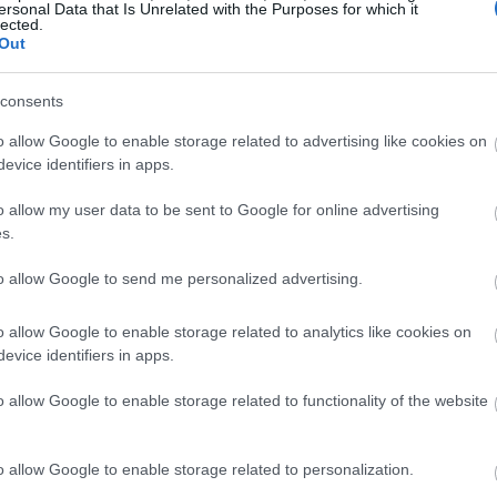
ersonal Data that Is Unrelated with the Purposes for which it
lected.
Out
22:26
consents
22:10
o allow Google to enable storage related to advertising like cookies on
evice identifiers in apps.
21:52
υτικούς ότι συγκέντρωσε δεκάδες
o allow my user data to be sent to Google for online advertising
ε την γειτονική της Ουκρανία εν αναμονή
s.
21:37
to allow Google to send me personalized advertising.
λεμική πρόθεση, αλλά θέτει ως
o allow Google to enable storage related to analytics like cookies on
21:15
κλιμάκωση έναν κατάλογο αιτημάτων, την
evice identifiers in apps.
αραίτητη για να υπάρξουν εγγυήσεις για
21:03
o allow Google to enable storage related to functionality of the website
βεβαίωση ότι η Ουκρανία δεν θα ενταχθεί
o allow Google to enable storage related to personalization.