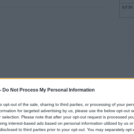
07:51
07:46
07:36
07:22
 -
Do Not Process My Personal Information
07:16
ής πρεσβείας στις ΗΠΑ σε μήνυμα της
to opt-out of the sale, sharing to third parties, or processing of your per
tter στο οποίο κατηγορείτο η Μόσχα ότι
formation for targeted advertising by us, please use the below opt-out s
07:10
14 και προσάρτησε την χερσόνησο της
r selection. Please note that after your opt-out request is processed y
eing interest-based ads based on personal information utilized by us or
disclosed to third parties prior to your opt-out. You may separately opt-