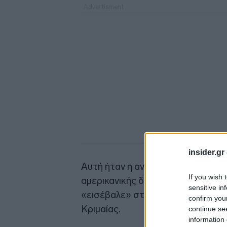
insider.gr
Αυτή ήταν η αντίδραση της ρωσικ
If you wish 
αμερικανικής διπλωματίας στο Twi
sensitive in
«εισέβαλε» στην Ουκρανία το 20
confirm you
Κριμαίας.
continue se
information 