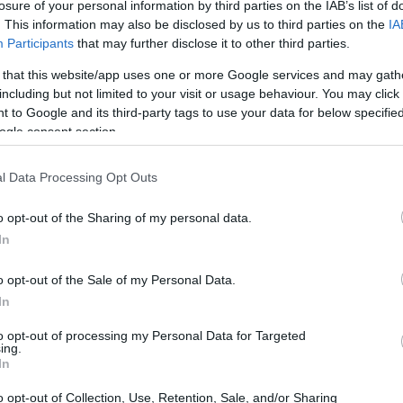
23:58
losure of your personal information by third parties on the IAB’s list of
ε ένα πλαίσιο οξυμένων εντάσεων γύρω
. This information may also be disclosed by us to third parties on the
IA
Participants
that may further disclose it to other third parties.
23:52
 that this website/app uses one or more Google services and may gath
including but not limited to your visit or usage behaviour. You may click 
23:44
 to Google and its third-party tags to use your data for below specifi
ogle consent section.
23:36
l Data Processing Opt Outs
o opt-out of the Sharing of my personal data.
23:21
In
23:06
o opt-out of the Sale of my Personal Data.
In
22:53
to opt-out of processing my Personal Data for Targeted
ing.
In
22:40
o opt-out of Collection, Use, Retention, Sale, and/or Sharing