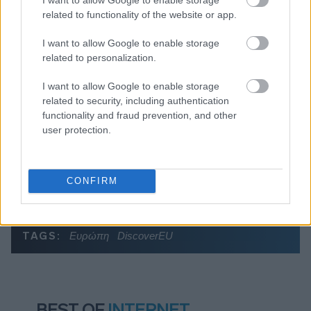
Η γαλάζια «θετική ατζέντα» στο δρόμο για το
related to functionality of the website or app.
2027 - Το παράπονο της Καρυστιανού - Στον
I want to allow Google to enable storage
ΣΥΡΙΖΑ μελετούν Ιστορία
related to personalization.
Πυρόπληκτοι: Τι σημαίνουν τα «πράσινα»,
«κίτρινα» και «κόκκινα» σπίτια για τις
I want to allow Google to enable storage
αποζημιώσεις
related to security, including authentication
functionality and fraud prevention, and other
Ποια είναι η (κυβερνητική) λίστα με τα μεγάλα
user protection.
οδικά έργα και τα εκτιμώμενα
χρονοδιαγράμματα
CONFIRM
TAGS:
Ευρώπη
DiscoverEU
BEST OF
INTERNET