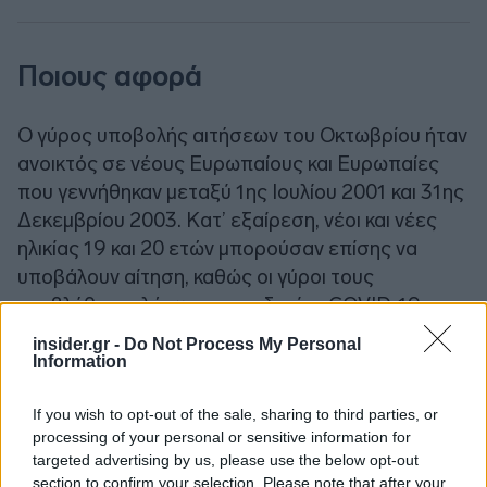
Ποιους αφορά
Ο γύρος υποβολής αιτήσεων του Οκτωβρίου ήταν
ανοικτός σε νέους Ευρωπαίους και Ευρωπαίες
που γεννήθηκαν μεταξύ 1ης Ιουλίου 2001 και 31ης
Δεκεμβρίου 2003. Κατ’ εξαίρεση, νέοι και νέες
ηλικίας 19 και 20 ετών μπορούσαν επίσης να
υποβάλουν αίτηση, καθώς οι γύροι τους
αναβλήθηκαν λόγω της πανδημίας COVID-19.
Καθώς η εξέλιξη της πανδημίας παραμένει
insider.gr -
Do Not Process My Personal
άγνωστη, θα προσφέρονται σε όλους τους
Information
ταξιδιώτες ευέλικτες κρατήσεις μέσω νέας
If you wish to opt-out of the sale, sharing to third parties, or
κινητής ταξιδιωτικής κάρτας. Στις 17 Ιανουαρίου
processing of your personal or sensitive information for
2022 θα πραγματοποιηθεί ζωντανή συνεδρία
targeted advertising by us, please use the below opt-out
ερωταπαντήσεων στον λογαριασμό Instagram
section to confirm your selection. Please note that after your