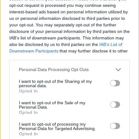
της Ευρωπαϊκής Δικτυακής Πύλης της Νεολαίας,
opt-out request is processed you may continue seeing
όπου οι συμμετέχοντες και οι συμμετέχουσες θα
interest-based ads based on personal information utilized by
us or personal information disclosed to third parties prior to
υποβάλουν ερωτήσεις σχετικά με το μελλοντικό
your opt-out. You may separately opt-out of the further
τους ταξίδι.
disclosure of your personal information by third parties on the
IAB’s list of downstream participants. This information may
also be disclosed by us to third parties on the
IAB’s List of
Η Επιτροπή ξεκίνησε την πρωτοβουλία
Downstream Participants
that may further disclose it to other
DiscoverEU τον Ιούνιο του 2018, κατόπιν
third parties.
πρότασης του Ευρωπαϊκού Κοινοβουλίου. Έχει
Please note that this website/app uses one or more Google
ενταχθεί επίσημα στο νέο πρόγραμμα Erasmus+
Personal Data Processing Opt Outs
services and may gather and store information including but
για την περίοδο 2021-2027. Από τον Ιούνιο του
not limited to your visit or usage behaviour. You may click to
I want to opt-out of the Sharing of my
2018 το πρόγραμμα έχει χρηματοδοτήσει 130.000
personal data.
grant or deny consent to Google and its third-party tags to
Opted In
ταξιδιωτικές κάρτες. Ο επόμενος γύρος αιτήσεων
use your data for below specified purposes in below Google
consent section.
θα πραγματοποιηθεί την άνοιξη του 2022.
I want to opt-out of the Sale of my
Personal Data.
Περισσότερες πληροφορίες καθώς και ένα
Opted In
ενημερωτικό δελτίο με τα αποτελέσματα ανά
I want to opt-out of processing my
χώρα διατίθενται στο διαδίκτυο.
Personal Data for Targeted Advertising.
Opted In