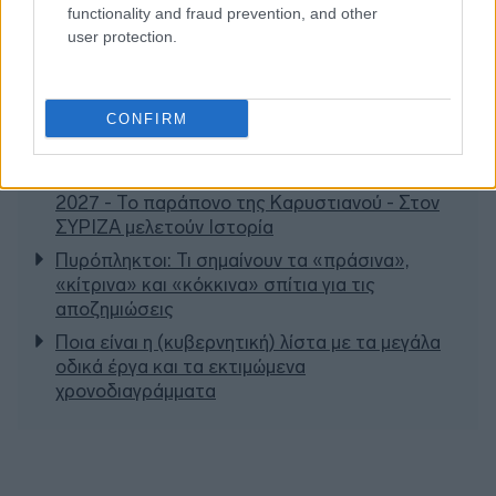
functionality and fraud prevention, and other
user protection.
CONFIRM
Διαβάζονται αυτή τη στιγμή
Η γαλάζια «θετική ατζέντα» στο δρόμο για το
2027 - Το παράπονο της Καρυστιανού - Στον
ΣΥΡΙΖΑ μελετούν Ιστορία
Πυρόπληκτοι: Τι σημαίνουν τα «πράσινα»,
«κίτρινα» και «κόκκινα» σπίτια για τις
αποζημιώσεις
Ποια είναι η (κυβερνητική) λίστα με τα μεγάλα
οδικά έργα και τα εκτιμώμενα
χρονοδιαγράμματα