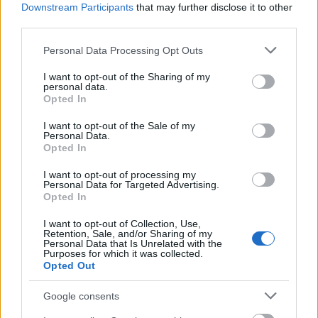
Downstream Participants
that may further disclose it to other
third parties.
Please note that this website/app uses one or more Google
Personal Data Processing Opt Outs
services and may gather and store information including but
not limited to your visit or usage behaviour. You may click to
I want to opt-out of the Sharing of my
personal data.
grant or deny consent to Google and its third-party tags to
Opted In
use your data for below specified purposes in below Google
consent section.
I want to opt-out of the Sale of my
Personal Data.
Opted In
I want to opt-out of processing my
Personal Data for Targeted Advertising.
Opted In
I want to opt-out of Collection, Use,
Retention, Sale, and/or Sharing of my
Personal Data that Is Unrelated with the
Purposes for which it was collected.
Opted Out
Google consents
Οι αιτήσεις τείνουν να αυξάνονται στις αρχές του