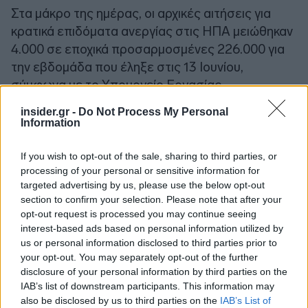
Στα μάκρο της ημέρας, οι αρχικές αιτήσεις για
κρατικά επιδόματα ανεργίας στις ΗΠΑ μειώθηκαν
4.000 σε εποχικά προσαρμοσμένες 226.000 για
την εβδομάδα που έληξε στις 13 Ιουνίου,
σύμφωνα με το Υπουργείο Εργασίας.
Οικονομολόγοι που συμμετείχαν σε έρευνα του
insider.gr -
Do Not Process My Personal
Reuters είχαν προβλέψει 225.000 αιτήσεις για
Information
την τελευταία εβδομάδα.
If you wish to opt-out of the sale, sharing to third parties, or
processing of your personal or sensitive information for
targeted advertising by us, please use the below opt-out
section to confirm your selection. Please note that after your
opt-out request is processed you may continue seeing
interest-based ads based on personal information utilized by
us or personal information disclosed to third parties prior to
your opt-out. You may separately opt-out of the further
disclosure of your personal information by third parties on the
IAB’s list of downstream participants. This information may
also be disclosed by us to third parties on the
IAB’s List of