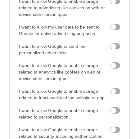
I want to allow Google to enable storage
καλοκαιριού, καθώς ορισμένες πολιτείες
related to advertising like cookies on web or
επιτρέπουν στο μη διδακτικό προσωπικό να
device identifiers in apps.
υποβάλλει αίτηση για επιδόματα ανεργίας κατά τη
I want to allow my user data to be sent to
διάρκεια των μεγάλων σχολικών διακοπών.
Google for online advertising purposes.
I want to allow Google to send me
Ακολουθήστε το
insider.gr στο Google News
και μάθετε
personalized advertising.
πρώτοι όλες τις
ειδήσεις
από την Ελλάδα και τον κόσμο.
I want to allow Google to enable storage
related to analytics like cookies on web or
device identifiers in apps.
I want to allow Google to enable storage
related to functionality of the website or app.
I want to allow Google to enable storage
related to personalization.
I want to allow Google to enable storage
related to security, including authentication