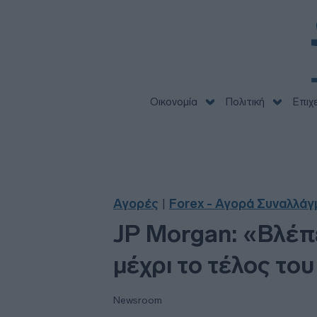
Οικονομία
Πολιτική
Επιχ
Αγορές
Forex - Αγορά Συναλλά
|
JP Morgan: «Βλέπε
μέχρι το τέλος το
Newsroom