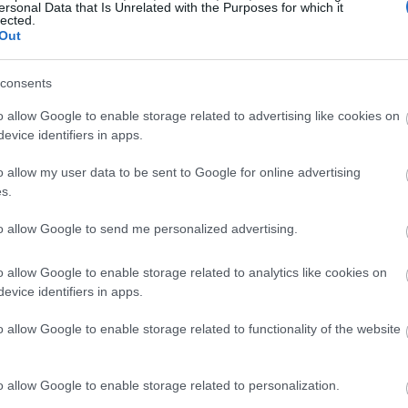
ersonal Data that Is Unrelated with the Purposes for which it
lected.
Out
19:35
consents
19:22
o allow Google to enable storage related to advertising like cookies on
evice identifiers in apps.
o allow my user data to be sent to Google for online advertising
19:14
s.
 Fed χαλαρώσει την πολιτική της
19:12
to allow Google to send me personalized advertising.
0 θα μπορούσε να ξεπεράσει τις 8.000
o allow Google to enable storage related to analytics like cookies on
18:54
evice identifiers in apps.
 των κερδών του S&P 500 κατά 13-15% για
o allow Google to enable storage related to functionality of the website
ια. Σύμφωνα με την LSEG, οι αναλυτές
18:49
υ S&P 500 κατά 14,3% σε ετήσια βάση το
o allow Google to enable storage related to personalization.