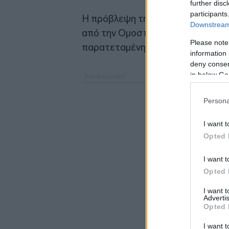
further disc
participants
Η πρόβλεψη της JP Morgan βασίζε
Downstream 
από την Ομοσπονδιακή Τράπεζα τ
Please note
παρατεταμένη παύση.
information 
deny consent
in below Go
Persona
I want t
Opted 
I want t
Opted 
I want 
Advertis
Opted 
I want t