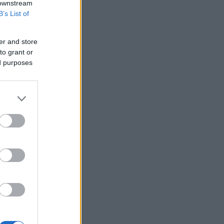
 downstream
Υεμένη: Επίθεση των Χούθι σε
B’s List of
κυβερνητικές δυνάμεις - Τουλάχιστον
58 νεκροί
er and store
Fars: Το Ιράν εξετάζει νομοσχέδιο για
to grant or
απαγόρευση διέλευσης πλοίων από
ed purposes
ΗΠΑ και Ισραήλ από το Ορμούζ
Επένδυση 6,3 δισ. δολαρίων από ΗΑΕ
για data center τεχνητής νοημοσύνης
στην Ιαπωνία
Οπλισμένα τουρκικά F-16
πραγματοποίησαν 10 παραβάσεις και
17 παραβιάσεις στο Αιγαίο
Ο Ζελένσκι θα επισκεφθεί τη Σερβία
για πρώτη φορά από την έναρξη του
πολέμου
Ξεκινούν τα δοκιμαστικά δρομολόγια
της επέκτασης του Μετρό
Θεσσαλονίκης προς την Καλαμαριά
Ο ΟΤΕ στους δείκτες FTSE4Good για