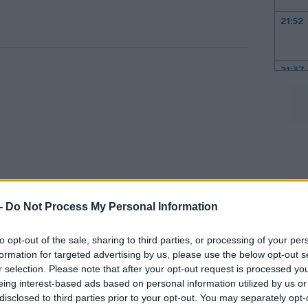
21:52
21:37
21:15
21:03
20:55
 -
Do Not Process My Personal Information
20:41
to opt-out of the sale, sharing to third parties, or processing of your per
στόχο για το τέλος του 2026, που είναι οι
formation for targeted advertising by us, please use the below opt-out s
r selection. Please note that after your opt-out request is processed y
έα δημοσκόπηση της Reuters μεταξύ
eing interest-based ads based on personal information utilized by us or
20:38
disclosed to third parties prior to your opt-out. You may separately opt-