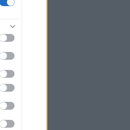
18η συνεχόμενη χρονιά
Νέος γύρος χρηματοδότησης 8 δισ.
δολαρίων για τη DeepSeek
Βρεττού (Credia): Πιστωτική επέκταση
άνω των 1,3 δισ. ευρώ φέτος -
Επιταχύνει την ανάπτυξη, μεταθέτει
το μέρισμα
Στα πράσινα οι ευρωαγορές - Νέο
ενδοσυνεδριακό ρεκόρ για τον Stoxx
Πυρκαγιές: 325 αυτοψίες στις
πληγείσες περιοχές - 118 «κόκκινα»
κτίρια σε Δυτ. Αττική και Ρέθυμνο
Σε εξέλιξη πυρκαγιές σε Σκύρο και
Φάρσαλα
ΑΔΜΗΕ: Διατηρεί την τεχνική ηγεσία
κατά την κατασκευή του Great Sea
Interconnector