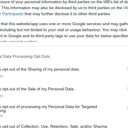
losure of your personal information by third parties on the IAB’s list of
20:33
. This information may also be disclosed by us to third parties on the
IA
ται σε δύο ακόμη μειώσεις των επιτοκίων
Participants
that may further disclose it to other third parties.
ων ΗΠΑ, ακολουθούμενες από μια
 that this website/app uses one or more Google services and may gath
20:20
including but not limited to your visit or usage behaviour. You may click 
 to Google and its third-party tags to use your data for below specifi
ogle consent section.
20:12
l Data Processing Opt Outs
20:12
o opt-out of the Sharing of my personal data.
In
19:56
o opt-out of the Sale of my Personal Data.
In
to opt-out of processing my Personal Data for Targeted
19:55
ing.
In
o opt-out of Collection, Use, Retention, Sale, and/or Sharing
19:47