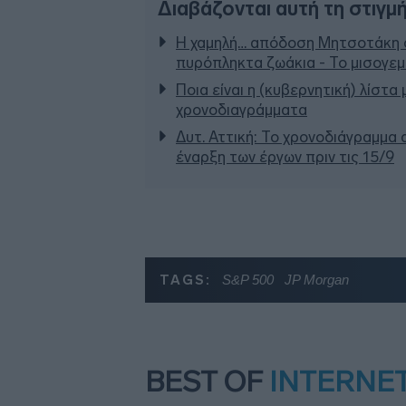
Διαβάζονται αυτή τη στιγμ
Η χαμηλή… απόδοση Μητσοτάκη σ
πυρόπληκτα ζωάκια - Το μισογε
Ποια είναι η (κυβερνητική) λίστα
χρονοδιαγράμματα
Δυτ. Αττική: Το χρονοδιάγραμμα
έναρξη των έργων πριν τις 15/9
TAGS:
S&P 500
JP Morgan
BEST OF
INTERNE