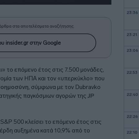
23:36
άρθρα στα αποτελέσματα αναζήτησης.
23:21
υ insider.gr στην Google
23:06
ι» το επόμενο έτος στις 7.500 μονάδες,
22:53
νομία των ΗΠΑ και τον «υπερκύκλο» που
νοημοσύνη
, σύμφωνα με τον Dubravko
22:40
ρατηγικής παγκόσμιων αγορών της
JP
22:26
 S&P 500 κλείσει το επόμενο έτος στις
 κέρδη αυξημένα κατά 10,9% από το
22:10