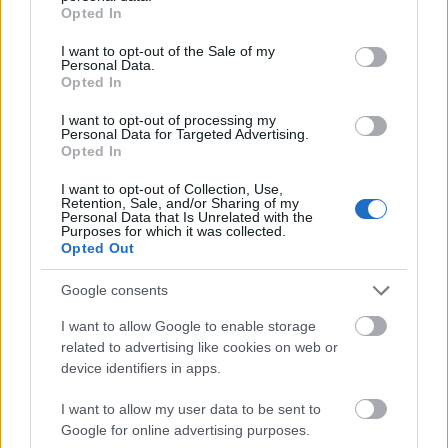
grant or deny consent to Google and its third-party tags to
Opted In
use your data for below specified purposes in below Google
consent section.
I want to opt-out of the Sale of my
Personal Data.
Opted In
Γενικότερα, ο Μάιος ήταν ένας νικηφόρος μήνας
I want to opt-out of processing my
για την αμερικανική αγορά, με καθέναν από τους
Personal Data for Targeted Advertising.
κύριους δείκτες να καταγράφει κέρδη τους 6
Opted In
μήνες από τους τελευταίους 7.
I want to opt-out of Collection, Use,
Retention, Sale, and/or Sharing of my
Personal Data that Is Unrelated with the
Ο Dow σημειώνει άνοδο 0,8% αυτόν τον μήνα,
Purposes for which it was collected.
Opted Out
ενώ ο S&P 500 βρίσκεται περίπου 4% ψηλότερα.
Ο τεχνολογικά βαρύς Nasdaq Composite έχει
Google consents
κερδίσει σχεδόν 7%, γεγονός εάν επιβεβαιωθεί
I want to allow Google to enable storage
θα σηματοδοτήσει την καλύτερη μηνιαία απόδοσή
related to advertising like cookies on web or
του από τον Νοέμβριο.
device identifiers in apps.
I want to allow my user data to be sent to
Ένα μέρος των κερδών του Μαΐου αποδίδεται
Google for online advertising purposes.
σίγουρα στην Nvidia, η οποία δημοσίευσε τα