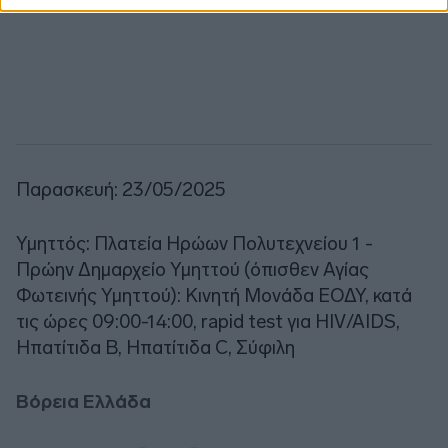
Παρασκευή: 23/05/2025
Υμηττός: Πλατεία Ηρώων Πολυτεχνείου 1 -
Πρώην Δημαρχείο Υμηττού (όπισθεν Αγίας
Φωτεινής Υμηττού): Κινητή Μονάδα ΕΟΔΥ, κατά
τις ώρες 09:00-14:00, rapid test για HIV/AIDS,
Ηπατίτιδα Β, Ηπατίτιδα C, Σύφιλη
Βόρεια Ελλάδα