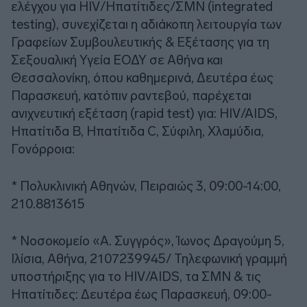
ελέγχου για HIV/Ηπατίτιδες/ΣΜΝ (integrated
testing), συνεχίζεται η αδιάκοπη λειτουργία των
Γραφείων Συμβουλευτικής & Εξέτασης για τη
Σεξουαλική Υγεία ΕΟΔΥ σε Αθήνα και
Θεσσαλονίκη, όπου καθημερινά, Δευτέρα έως
Παρασκευή, κατόπιν ραντεβού, παρέχεται
ανιχνευτική εξέταση (rapid test) για: HIV/AIDS,
Ηπατίτιδα Β, Ηπατίτιδα C, Σύφιλη, Χλαμύδια,
Γονόρροια:
* Πολυκλινική Αθηνών, Πειραιώς 3, 09:00-14:00,
210.8813615
* Νοσοκομείο «Α. Συγγρός», Ίωνος Δραγούμη 5,
Ιλίσια, Αθήνα, 2107239945/ Τηλεφωνική γραμμή
υποστήριξης για το HIV/AIDS, τα ΣΜΝ & τις
Ηπατίτιδες: Δευτέρα έως Παρασκευή, 09:00-