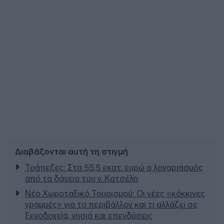
Διαβάζονται αυτή τη στιγμή
Τράπεζες: Στα 55,5 εκατ. ευρώ ο λογαριασμός
από τα δάνεια του ν. Κατσέλη
Νέο Χωροταξικό Τουρισμού: Οι νέες «κόκκινες
γραμμές» για το περιβάλλον και τι αλλάζει σε
ξενοδοχεία, νησιά και επενδύσεις