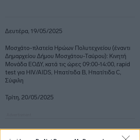
Δευτέρα, 19/05/2025
Μοσχάτο-πλατεία Ηρώων Πολυτεχνείου (έναντι
Δημαρχείου Δήμου Μοσχάτου-Ταύρου): Κινητή
Μονάδα ΕΟΔΥ, κατά τις ώρες 09:00-14:00, rapid
test για HIV/AIDS, Ηπατίτιδα Β, Ηπατίτιδα C,
Σύφιλη
Τρίτη, 20/05/2025