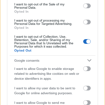
consent section.
I want to opt-out of the Sale of my
Personal Data.
Opted In
I want to opt-out of processing my
Personal Data for Targeted Advertising.
Ταύρος-πλατεία Π. Βακαλοπούλου (π.
Opted In
Μακεδονίας): Κινητή Μονάδα ΕΟΔΥ κατά τις
ώρες 09:00-14:00, rapid test για HIV/AIDS,
I want to opt-out of Collection, Use,
Retention, Sale, and/or Sharing of my
Ηπατίτιδα Β, Ηπατίτιδα C, Σύφιλη
Personal Data that Is Unrelated with the
Purposes for which it was collected.
Opted Out
Πέμπτη, 22/05/2025
Google consents
Δάφνη: ΚΕΠ Υγείας Δάφνης-Υμηττού /
I want to allow Google to enable storage
related to advertising like cookies on web or
Δερβενακίων 13, εντός Πλατείας Δημαρχείου
device identifiers in apps.
Δάφνης: Κινητή Μονάδα ΕΟΔΥ, κατά τις ώρες
09:00-14:00, rapid test για HIV/AIDS, Ηπατίτιδα
I want to allow my user data to be sent to
Β, Ηπατίτιδα C, Σύφιλη
Google for online advertising purposes.
I want to allow Google to send me