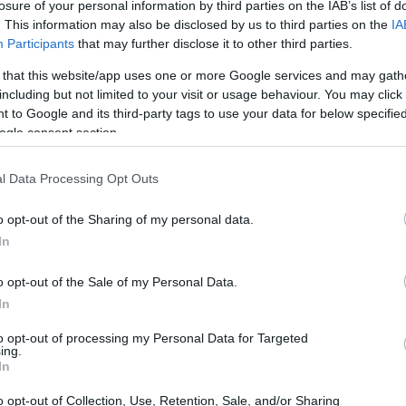
ία την ημερομηνία έναρξης
losure of your personal information by third parties on the IAB’s list of
. This information may also be disclosed by us to third parties on the
IA
 τους.
Το ποσό ενίσχυσης κάθε νέας
20:38
Participants
that may further disclose it to other third parties.
0 ευρώ και καταβάλλεται σε τρεις
 that this website/app uses one or more Google services and may gath
20:33
including but not limited to your visit or usage behaviour. You may click 
 to Google and its third-party tags to use your data for below specifi
ά την έναρξη δραστηριότητας
ogle consent section.
20:20
 τη λήξη του α’ εξάμηνου
l Data Processing Opt Outs
 τη λήξη του β’ εξάμηνου
20:12
o opt-out of the Sharing of my personal data.
In
20:12
o opt-out of the Sale of my Personal Data.
In
to opt-out of processing my Personal Data for Targeted
19:56
ing.
In
o opt-out of Collection, Use, Retention, Sale, and/or Sharing
19:55