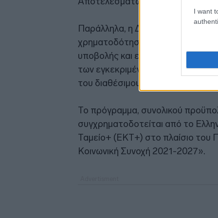
Αποτελεσμάτων Αξιολόγησης μέσω
I want t
authenti
Παράλληλα, η ΔΥΠΑ βρίσκεται σε
χρηματοδότησης, προκειμένου, με
υποβολής και εξέτασης των ενστά
των εγκεκριμένων αιτήσεων που 
του διαθέσιμου προϋπολογισμού.
Το πρόγραμμα, συνολικού προϋπο
συγχρηματοδοτείται από το Ελλην
Ταμείο+ (ΕΚΤ+) στο πλαίσιο του
Κοινωνική Συνοχή 2021-2027».