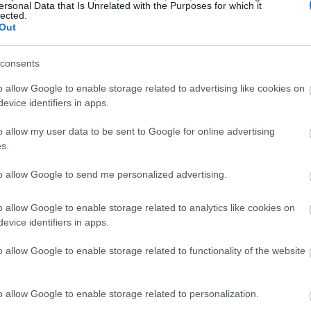
ersonal Data that Is Unrelated with the Purposes for which it
lected.
Out
19:47
consents
19:35
o allow Google to enable storage related to advertising like cookies on
evice identifiers in apps.
19:22
o allow my user data to be sent to Google for online advertising
s.
to allow Google to send me personalized advertising.
19:14
o allow Google to enable storage related to analytics like cookies on
19:12
evice identifiers in apps.
ολόγησης μπορούν να υποβληθούν
o allow Google to enable storage related to functionality of the website
 του Ολοκληρωμένου Πληροφοριακού
18:54
ν (ΟΠΣΚΕ) στη διεύθυνση
ΕΔΩ
εντός
 την επομένη ημέρα της κοινοποίησης των
o allow Google to enable storage related to personalization.