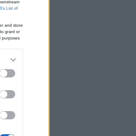
 downstream
στο Ορμούζ
B’s List of
Δήμας: «Προχωρούν τα έργα σε όλο το
μήκος του ΒΟΑΚ»
er and store
Υεμένη: Επίθεση των Χούθι σε
to grant or
κυβερνητικές δυνάμεις - Τουλάχιστον
ed purposes
58 νεκροί
Fars: Το Ιράν εξετάζει νομοσχέδιο για
απαγόρευση διέλευσης πλοίων από
ΗΠΑ και Ισραήλ από το Ορμούζ
Επένδυση 6,3 δισ. δολαρίων από ΗΑΕ
για data center τεχνητής νοημοσύνης
στην Ιαπωνία
Οπλισμένα τουρκικά F-16
πραγματοποίησαν 10 παραβάσεις και
17 παραβιάσεις στο Αιγαίο
Ο Ζελένσκι θα επισκεφθεί τη Σερβία
για πρώτη φορά από την έναρξη του
πολέμου
Ξεκινούν τα δοκιμαστικά δρομολόγια