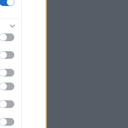
της επέκτασης του Μετρό
Θεσσαλονίκης προς την Καλαμαριά
Ο ΟΤΕ στους δείκτες FTSE4Good για
18η συνεχόμενη χρονιά
Νέος γύρος χρηματοδότησης 8 δισ.
δολαρίων για τη DeepSeek
Βρεττού (Credia): Πιστωτική επέκταση
άνω των 1,3 δισ. ευρώ φέτος -
Επιταχύνει την ανάπτυξη, μεταθέτει
το μέρισμα
Στα πράσινα οι ευρωαγορές - Νέο
ενδοσυνεδριακό ρεκόρ για τον Stoxx
Πυρκαγιές: 325 αυτοψίες στις
πληγείσες περιοχές - 118 «κόκκινα»
κτίρια σε Δυτ. Αττική και Ρέθυμνο
Σε εξέλιξη πυρκαγιές σε Σκύρο και
Φάρσαλα