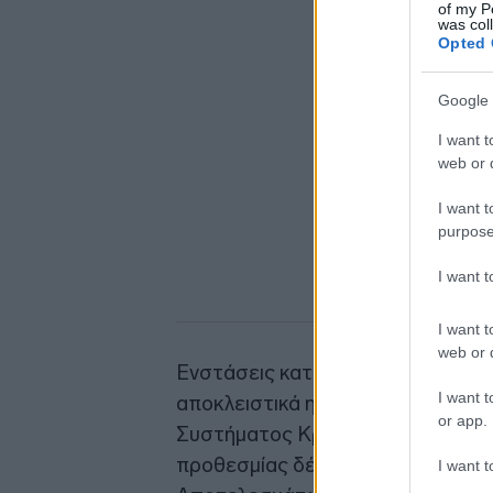
of my P
was col
Opted 
Google 
I want t
web or d
I want t
purpose
I want 
I want t
web or d
Ενστάσεις κατά των πινάκων αξι
I want t
αποκλειστικά ηλεκτρονικά μέσω
or app.
Συστήματος Κρατικών Ενισχύσεω
προθεσμίας δέκα (10) ημερών από
I want t