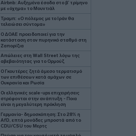
Airbnb: Αυξημένα έσοδα στο β’ τρίμηνο
με «όχημα» το Μουντιάλ
Τραμπ: «Ο πόλεμος με το Ιράν θα
τελειώσει σύντομα»
Ο ΔΟΑΕ προειδοποιεί για την
κατάσταση στον πυρηνικό σταθμό στη
Ζαπορίζια
Απώλειες στη Wall Street λόγω της
αβεβαιότητας για το Ορμούζ
Ο Γκουτέρες ζητά άμεσο τερματισμό
των επιθέσεων κατά αμάχων σε
Ουκρανία και Ρωσία
Οι ελληνικές scale-ups επιχειρήσεις
στρέφονται στην ανάπτυξη - Ποια
είναι η μεγαλύτερη πρόκληση
Γερμανία- δημοσκόπηση: Στο 28% η
AfD, επτά μονάδες μπροστά από το
CDU/CSU του Μερτς
Πτώση για τον χρυσό μετά το υψηλό