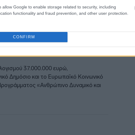
 ηλεκτρονικού ταχυδρομείου (e-mail).
o allow Google to enable storage related to security, including
cation functionality and fraud prevention, and other user protection.
 διαδικασία εξασφάλισης πρόσθετης
τά την ολοκλήρωση της διαδικασίας
σεων, να καταστεί δυνατή η ένταξη και
CONFIRM
δεν θα χρηματοδοτηθούν λόγω εξάντλησης
λογισμού 37.000.000 ευρώ,
ικό Δημόσιο και το Ευρωπαϊκό Κοινωνικό
 Προγράμματος «Ανθρώπινο Δυναμικό και