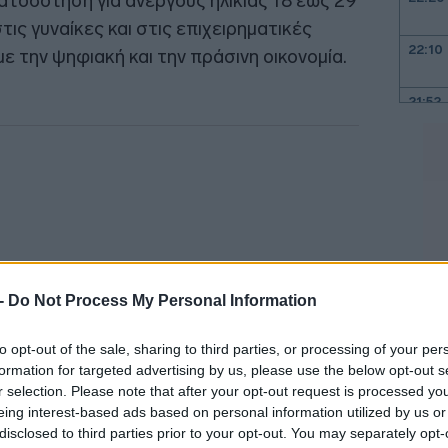
τοδότηση για ανέργους ηλικίας 18 έως 29
τις γυναίκες και στις επιχειρηματικές
22:10
 την ψηφιακή και την πράσινη οικονομία.
21:52
21:37
21:15
21:03
 -
Do Not Process My Personal Information
to opt-out of the sale, sharing to third parties, or processing of your per
20:55
formation for targeted advertising by us, please use the below opt-out s
r selection. Please note that after your opt-out request is processed y
eing interest-based ads based on personal information utilized by us or
20:41
, οι δικαιούχοι θα λάβουν επιχορήγηση
disclosed to third parties prior to your opt-out. You may separately opt-