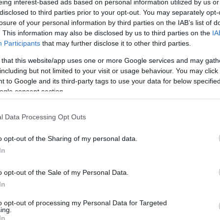
eing interest-based ads based on personal information utilized by us or
στείρες απλουστεύσεις
disclosed to third parties prior to your opt-out. You may separately opt-
11:37
Newsroom
losure of your personal information by third parties on the IAB’s list of
. This information may also be disclosed by us to third parties on the
IA
Participants
that may further disclose it to other third parties.
 that this website/app uses one or more Google services and may gath
11:31
including but not limited to your visit or usage behaviour. You may click 
 to Google and its third-party tags to use your data for below specifi
31-05-2026 09:10
ogle consent section.
Πάπας Λέων: Απηύθυνε έκκληση για
11:28
ειρήνη σε όλες τις εμπόλεμες
περιοχές του κόσμου
l Data Processing Opt Outs
Newsroom
o opt-out of the Sharing of my personal data.
11:24
In
o opt-out of the Sale of my Personal Data.
In
11:19
07-05-2026 16:55
to opt-out of processing my Personal Data for Targeted
Δυόμισι ώρες διήρκεσε η συνάντηση
ing.
Ρούμπιο στο Βατικανό -
In