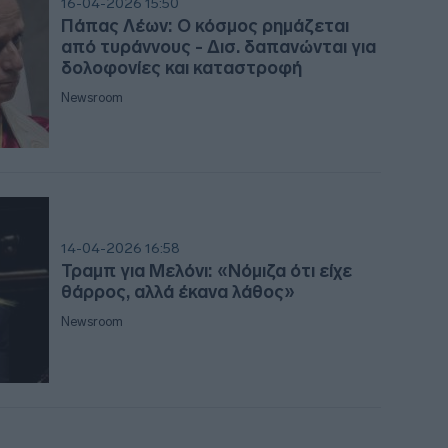
16-04-2026 15:50
09:2
Πάπας Λέων: Ο κόσμος ρημάζεται
από τυράννους - Δισ. δαπανώνται για
δολοφονίες και καταστροφή
09:1
Newsroom
09:0
08:5
14-04-2026 16:58
Τραμπ για Μελόνι: «Νόμιζα ότι είχε
08:4
θάρρος, αλλά έκανα λάθος»
Newsroom
08:3
08:3