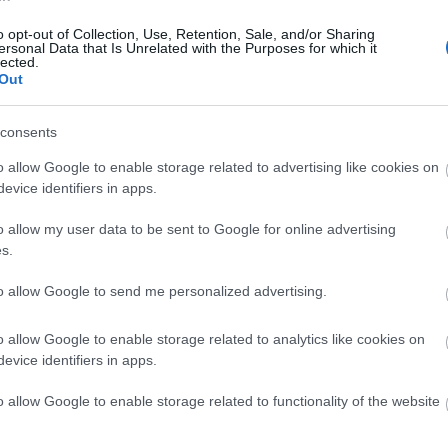
«Υπογραμμίσθηκαν οι ισχυρές
σχέσεις με τις ΗΠΑ»
o opt-out of Collection, Use, Retention, Sale, and/or Sharing
11:19
ersonal Data that Is Unrelated with the Purposes for which it
lected.
Newsroom
Out
11:09
consents
o allow Google to enable storage related to advertising like cookies on
11:05
26-04-2026 15:53
evice identifiers in apps.
Πάπας Λέων: Όσοι διεξάγουν
πολέμους και ιδιοποιούνται πόρους
o allow my user data to be sent to Google for online advertising
είναι κλέφτες - Στερούν από τον
s.
κόσμο ένα ειρηνικό μέλλον
11:03
to allow Google to send me personalized advertising.
Newsroom
o allow Google to enable storage related to analytics like cookies on
11:0
evice identifiers in apps.
o allow Google to enable storage related to functionality of the website
10:4
19-04-2026 16:02