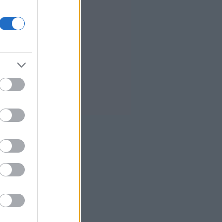
Μεταποίησης
Αφθώδης πυρετός: Τι δείχνει η
πρώτη έκθεση επιτήρησης στη
Λέσβο
«Καμπανάκι» Ντάιμον: Κάποιος
θα προκαλέσει αναταραχή στην
αγορά - Τεράστιο το κρυφό χρέος
Υποβλήθηκε το αίτημα για την
ενεργοποίηση της ρήτρας
διαφυγής για την ενεργειακή
ανθεκτικότητα
Οι ευρωπαϊκές αγορές κοντά σε
ιστορικά υψηλά με το βλέμμα στη
Μέση Ανατολή
0
Euroxx: Ανεβάζει στα 13 ευρώ την
τιμή-στόχο για την Τράπεζα
Κύπρου
0
SoftBank: Πτώση 18% στα κέρδη,
αλλά ξεπέρασαν τις εκτιμήσεις