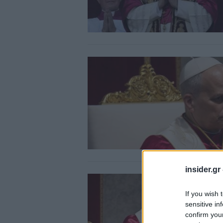
insider.gr
If you wish 
sensitive in
confirm you