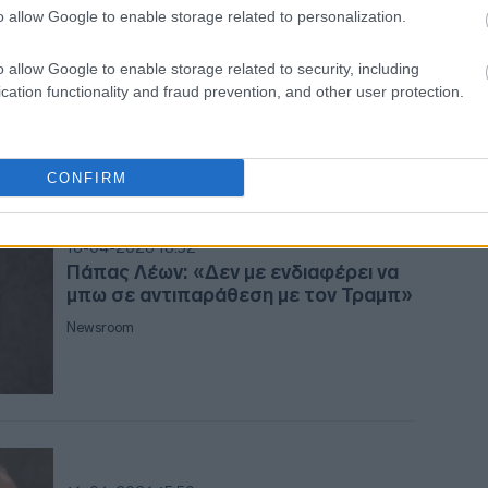
Γάλλος ΥΠΕΞ: Μη αποδεκτές οι
o allow Google to enable storage related to personalization.
δηλώσεις Τραμπ για Πάπα Λέοντα
10:1
o allow Google to enable storage related to security, including
Newsroom
cation functionality and fraud prevention, and other user protection.
10:0
CONFIRM
10:0
18-04-2026 18:52
Πάπας Λέων: «Δεν με ενδιαφέρει να
09:4
μπω σε αντιπαράθεση με τον Τραμπ»
Newsroom
09:4
09:3