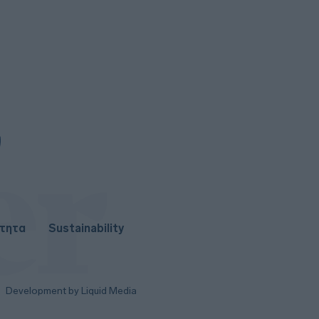
της γραμμής
6
Coca-Cola HBC: Γιατί το 2026
αποδεικνύεται έτος ορόσημο - Η
αλλαγή στρατηγικής και οι νέες
ευκαιρίες
ότητα
Sustainability
Development by Liquid Media