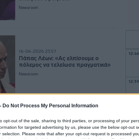
Newsroom
16-06-2026 23:57
12:4
Πάπας Λέων: «Ας ελπίσουμε ο
πόλεμος να τελείωσε πραγματικά»
Newsroom
12:3
12:11
 -
Do Not Process My Personal Information
07-06-2026 12:10
11:56
to opt-out of the sale, sharing to third parties, or processing of your per
Πάπας Λέων ΙΔ': Κάλεσε τους
formation for targeted advertising by us, please use the below opt-out s
παγκόσμιους ηγέτες να σταματήσουν
r selection. Please note that after your opt-out request is processed y
11:43
να διχάζουν τους ψηφοφόρους με