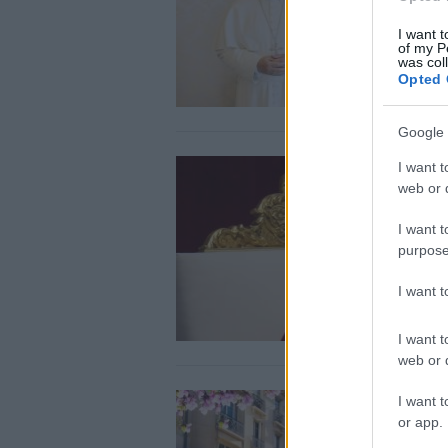
I want t
of my P
was col
Opted 
Google 
I want t
web or d
I want t
purpose
I want 
I want t
web or d
I want t
or app.