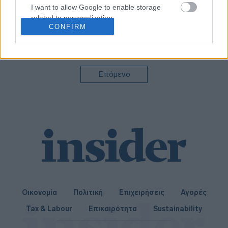
I want to allow Google to enable storage
Ο δρόμος για την
ελάφρυνση του
related to personalization.
δημοσίου χρέους
CONFIRM
I want to allow Google to enable storage
related to security, including authentication
functionality and fraud prevention, and other
user protection.
Επόμενο
Οικονομία
Πολιτική
Επιχειρήσεις
Αγορές
Tax & Labour
Επικαιρότητα
Sustainability