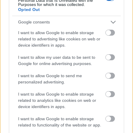
Personal Data that Is Unrelated with the
24-04-2026 11:36
Purposes for which it was collected.
Πιερ Γκραμένια: Η
Opted Out
προσφορά
πετρελαίου και
Google consents
φυσικού αερίου δεν θα
ομαλοποιηθεί
I want to allow Google to enable storage
γρήγορα
related to advertising like cookies on web or
30-01-2026 14:47
device identifiers in apps.
Γκραμένια: Ο ESM θα
μπορούσε να
I want to allow my user data to be sent to
χρησιμοποιηθεί για την
Google for online advertising purposes.
άμυνα
I want to allow Google to send me
personalized advertising.
27-01-2026 12:08
ESM: Στην ελίτ των
I want to allow Google to enable storage
ισχυρών της
related to analytics like cookies on web or
Ευρωζώνης τα
device identifiers in apps.
ελληνικά ομόλογα -
Ρεκόρ 15ετίας για το
spread
I want to allow Google to enable storage
related to functionality of the website or app.
27-12-2025 09:05