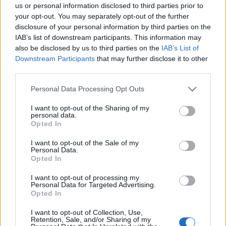
Σε πλεονεκτικότερη
us or personal information disclosed to third parties prior to
11-06-2026 16:49
θέση η Ελλάδα
your opt-out. You may separately opt-out of the further
Πιερρακάκης: «Ο ESM
disclosure of your personal information by third parties on the
αποτελεί μέρος της
δύσκολης αλλά
IAB’s list of downstream participants. This information may
επιτυχημένης πορείας
also be disclosed by us to third parties on the
IAB’s List of
ανάκαμψης της
Downstream Participants
that may further disclose it to other
Ελλάδας»
third parties.
05-06-2026 11:44
Please note that this website/app uses one or more Google
Personal Data Processing Opt Outs
«Πράσινο φως» από
services and may gather and store information including but
ESM-EFSF για νέα
not limited to your visit or usage behaviour. You may click to
I want to opt-out of the Sharing of my
πρόωρη αποπληρωμή
personal data.
χρέους
grant or deny consent to Google and its third-party tags to
Opted In
use your data for below specified purposes in below Google
consent section.
I want to opt-out of the Sale of my
Personal Data.
04-05-2026 23:53
Opted In
Πιερρακάκης:
«Στοχευμένα και
I want to opt-out of processing my
προσωρινά μέτρα
Personal Data for Targeted Advertising.
στήριξης - Η Ευρώπη
Opted In
διαθέτει ισχυρά
θεμέλια»
I want to opt-out of Collection, Use,
Retention, Sale, and/or Sharing of my