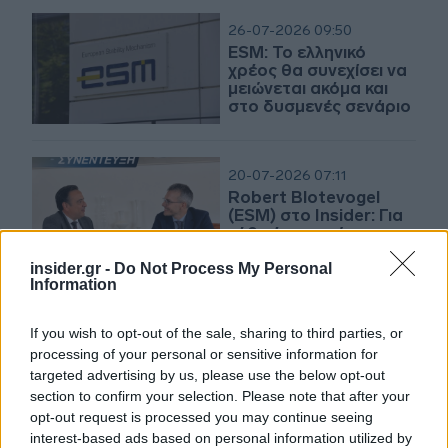
26-07-2026 09:50
ESM: Το ελληνικό
χρέος θα συνεχίσει να
μειώνεται ακόμα και
στο δυσμενές σενάριο
20-07-2026 07:11
Robert Blotevogel
(ESM) στο Insider: Για
κάθε ένα ευρώ
αμυντικών δαπανών,
53 λεπτά μπορούν να
insider.gr -
Do Not Process My Personal
Information
γυρίσουν στην
οικονομία
06-07-2026 12:02
If you wish to opt-out of the sale, sharing to third parties, or
ESM: Αξιοσημείωτη η
processing of your personal or sensitive information for
ανθεκτικότητα της
targeted advertising by us, please use the below opt-out
Ευρωζώνης,
σημαντικές οι
section to confirm your selection. Please note that after your
ευπάθειες ειδικά στο
opt-out request is processed you may continue seeing
«δυσμενές σενάριο» -
interest-based ads based on personal information utilized by