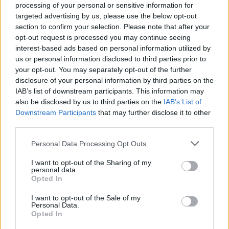
processing of your personal or sensitive information for
targeted advertising by us, please use the below opt-out
section to confirm your selection. Please note that after your
Πόσο διαρκεί
opt-out request is processed you may continue seeing
interest-based ads based on personal information utilized by
us or personal information disclosed to third parties prior to
Η διάρκεια της άδειας είναι
μέχρι τέσσερις
your opt-out. You may separately opt-out of the further
εργάσιμες ημέρες για κάθε ημερολογιακό έτος.
disclosure of your personal information by third parties on the
IAB’s list of downstream participants. This information may
Οι εργαζόμενοι γονείς δικαιούνται να
also be disclosed by us to third parties on the
IAB’s List of
απουσιάζουν ορισμένες ώρες ή ολόκληρη την
Downstream Participants
that may further disclose it to other
ημέρα.
third parties.
Please note that this website/app uses one or more Google
Personal Data Processing Opt Outs
Η άδεια χορηγείται χωρίς περικοπή των αποδοχών
services and may gather and store information including but
που
και δεν συμψηφίζεται με τις άλλες άδειες
not limited to your visit or usage behaviour. You may click to
I want to opt-out of the Sharing of my
χορηγούνται στους εργαζόμενους.
personal data.
grant or deny consent to Google and its third-party tags to
Opted In
use your data for below specified purposes in below Google
Εφόσον και οι δύο γονείς εργάζονται,
consent section.
I want to opt-out of the Sale of my
Personal Data.
αποφασίζουν ποιος από τους δύο θα κάνει χρήση
Opted In
της άδειας αυτής ή, εφόσον επιθυμούν την από