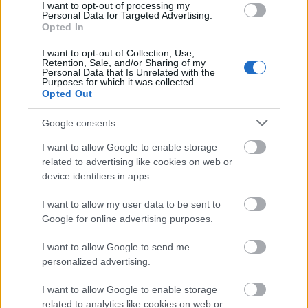
I want to opt-out of processing my
κοινού της χρήση, αποφασίζουν και ενημερώνουν
Personal Data for Targeted Advertising.
με υπεύθυνη δήλωσή τους για πόσο χρόνο ο
Opted In
καθένας θα κάνει χρήση της άδειας, που, πάντως,
I want to opt-out of Collection, Use,
δεν μπορεί συνολικά να υπερβαίνει τις τέσσερις
Retention, Sale, and/or Sharing of my
Personal Data that Is Unrelated with the
ημέρες συνολικά και για τους δύο γονείς.
Purposes for which it was collected.
Opted Out
Σημειώνεται πως
στη στοιχειώδη εκπαίδευση ανήκει
Google consents
, η φοίτηση στο οποίο, με βάση
και το νηπιαγωγείο
I want to allow Google to enable storage
τον νόμο, είναι πλέον διετής για τα νήπια, που
related to advertising like cookies on web or
συμπληρώνουν την 31η Δεκεμβρίου του έτους
device identifiers in apps.
εγγραφής ηλικία τεσσάρων ετών.
I want to allow my user data to be sent to
Google for online advertising purposes.
I want to allow Google to send me
personalized advertising.
I want to allow Google to enable storage
related to analytics like cookies on web or