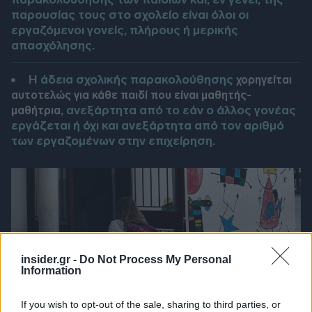
παρουσίας τους στο σχολείο είναι όλοι οι
εργαζόμενοι γονείς, πλήρους ή μερικής
απασχόλησης.
Η άδεια σχολικής παρακολούθησης
χορηγείται
αυτοτελώς για κάθε παιδί που είναι μαθητής-
, ανεξάρτητα από το εάν ο άλλος γονέας
μαθήτρια
εργάζεται ή όχι και ανεξάρτητα από τον αριθμό
των εργαζομένων στην επιχείρηση.
insider.gr -
Do Not Process My Personal
Information
If you wish to opt-out of the sale, sharing to third parties, or