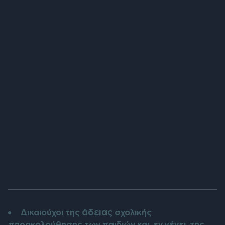
άδειας
Δικαιούχοι της
σχολικής
παρακολούθησης των παιδιών και, εν γένει, της