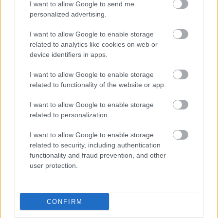
I want to allow Google to send me
personalized advertising.
I want to allow Google to enable storage
related to analytics like cookies on web or
device identifiers in apps.
I want to allow Google to enable storage
Η μεγαλύτερη μείωση δημόσιου χρέους διεθνώς,
related to functionality of the website or app.
τα δημοσιονομικά πλεονάσματα, οι συνεχείς
αναβαθμίσεις της οικονομίας και τα ιστορικά
I want to allow Google to enable storage
υψηλά επίπεδα επενδύσεων δεν αποτελούν
related to personalization.
απλώς οικονομικούς δείκτες. Είναι αποτελέσματα
I want to allow Google to enable storage
μιας χώρας που χτίζει σταθερά θεσμούς, ενισχύει
related to security, including authentication
την αξιοπιστία της και αποκαθιστά την
functionality and fraud prevention, and other
εμπιστοσύνη των πολιτών και των αγορών».
user protection.
Ενώ, σύμφωνα με τον υπουργό Επικρατείας, «σε
CONFIRM
αυτή την προσπάθεια καθοριστική είναι και η
συμβολή του Ταμείου Ανάκαμψης και