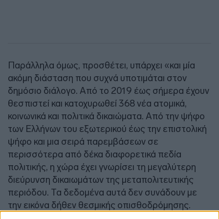
Παράλληλα όμως, προσθέτει, υπάρχει «και μία
ακόμη διάσταση που συχνά υποτιμάται στον
δημόσιο διάλογο. Από το 2019 έως σήμερα έχουν
θεσπιστεί και κατοχυρωθεί 368 νέα ατομικά,
κοινωνικά και πολιτικά δικαιώματα. Από την ψήφο
των Ελλήνων του εξωτερικού έως την επιστολική
ψήφο και μια σειρά παρεμβάσεων σε
περισσότερα από δέκα διαφορετικά πεδία
πολιτικής, η χώρα έχει γνωρίσει τη μεγαλύτερη
διεύρυνση δικαιωμάτων της μεταπολιτευτικής
περιόδου. Τα δεδομένα αυτά δεν συνάδουν με
την εικόνα δήθεν θεσμικής οπισθοδρόμησης.
Αντίθετα, αποτυπώνουν μια δημοκρατία που