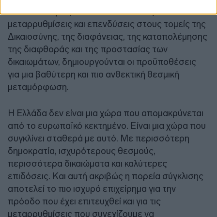
Ανθεκτικότητας. Μέσα από δεκάδες
μεταρρυθμίσεις και επενδύσεις στους τομείς της
Δικαιοσύνης, της διαφάνειας, της καταπολέμησης
της διαφθοράς και της προστασίας των
δικαιωμάτων, δημιουργούνται οι προϋποθέσεις
για μια βαθύτερη και πιο ανθεκτική θεσμική
μεταμόρφωση.
Η Ελλάδα δεν είναι μια χώρα που απομακρύνεται
από το ευρωπαϊκό κεκτημένο. Είναι μια χώρα που
συγκλίνει σταθερά με αυτό. Με περισσότερη
δημοκρατία, ισχυρότερους θεσμούς,
περισσότερα δικαιώματα και καλύτερες
επιδόσεις. Και αυτή ακριβώς η πορεία σύγκλισης
αποτελεί το πιο ισχυρό επιχείρημα για την
πρόοδο που έχει επιτευχθεί και για τις
μεταρρυθμίσεις που συνεχίζουμε να