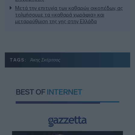
Μετά την επιτυχία των καθαρών οικοπέδων, ας
τολμήσουμε τα «καθαρά χωράφια» και
μεταρρύθμιση της γης στην Ελλάδα
TAGS:
Άκης Σκέρτσος
BEST OF
INTERNET