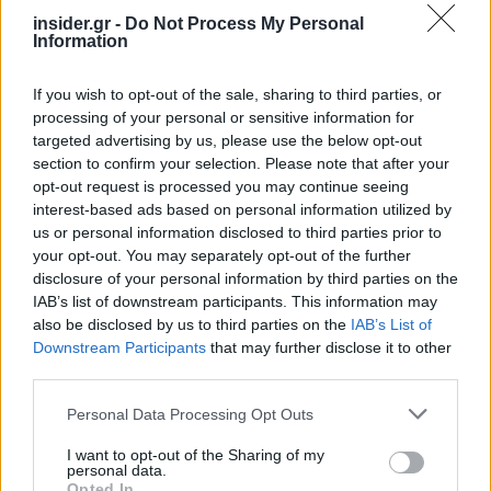
διευρύνει σταθερά τον χώρο των ελευθεριών και
insider.gr -
Do Not Process My Personal
Information
της συμμετοχής.
If you wish to opt-out of the sale, sharing to third parties, or
Η πρόοδος στο κράτος δικαίου συνδέεται άμεσα
processing of your personal or sensitive information for
και με την οικονομική πρόοδο της χώρας. Δεν
targeted advertising by us, please use the below opt-out
section to confirm your selection. Please note that after your
μπορεί να υπάρξει βιώσιμη ανάπτυξη χωρίς
opt-out request is processed you may continue seeing
ισχυρούς θεσμούς, ασφάλεια δικαίου και
interest-based ads based on personal information utilized by
εμπιστοσύνη στους κανόνες. Η έξοδος της
us or personal information disclosed to third parties prior to
Ελλάδας από τον κατάλογο των χωρών με
your opt-out. You may separately opt-out of the further
disclosure of your personal information by third parties on the
μακροχρόνιες μακροοικονομικές ανισορροπίες
IAB’s list of downstream participants. This information may
αποτελεί ένα ιστορικό ορόσημο. Μετά από
also be disclosed by us to third parties on the
IAB’s List of
δεκαέξι χρόνια κρίσεων, μνημονίων, εποπτείας και
Downstream Participants
that may further disclose it to other
περιορισμών, η χώρα επιστρέφει οριστικά στην
third parties.
ευρωπαϊκή κανονικότητα.
Please note that this website/app uses one or more Google
Personal Data Processing Opt Outs
services and may gather and store information including but
not limited to your visit or usage behaviour. You may click to
I want to opt-out of the Sharing of my
personal data.
grant or deny consent to Google and its third-party tags to
Opted In