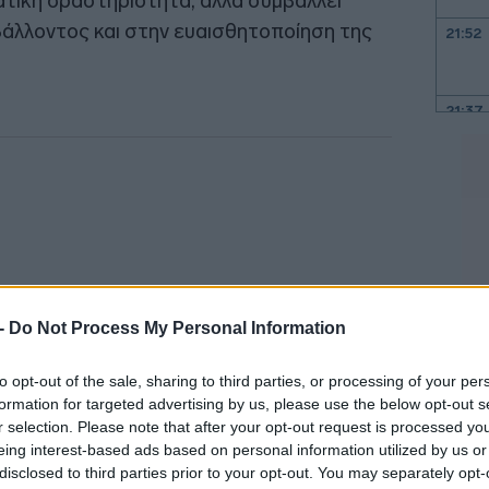
ατική δραστηριότητα, αλλά συμβάλλει
άλλοντος και στην ευαισθητοποίηση της
21:52
21:37
21:15
21:03
20:55
 -
Do Not Process My Personal Information
20:41
to opt-out of the sale, sharing to third parties, or processing of your per
formation for targeted advertising by us, please use the below opt-out s
r selection. Please note that after your opt-out request is processed y
eing interest-based ads based on personal information utilized by us or
20:38
υργείου, ο κ. Κικίλιας τόνισε ότι
disclosed to third parties prior to your opt-out. You may separately opt-