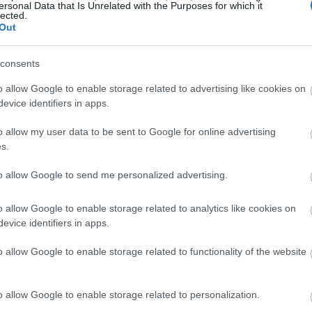
ersonal Data that Is Unrelated with the Purposes for which it
lected.
Out
19:35
consents
19:22
o allow Google to enable storage related to advertising like cookies on
evice identifiers in apps.
o allow my user data to be sent to Google for online advertising
19:14
s.
19:12
to allow Google to send me personalized advertising.
o allow Google to enable storage related to analytics like cookies on
18:54
evice identifiers in apps.
o allow Google to enable storage related to functionality of the website
18:49
σσα αναπόσπαστο στοιχείο της ελληνικής
ναυτιλία, ο τουρισμός, οι νησιωτικές
o allow Google to enable storage related to personalization.