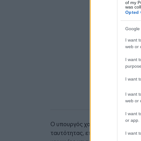
of my P
was col
Opted 
Google 
I want t
web or d
I want t
purpose
I want 
I want t
web or d
I want t
or app.
Ο υπουργός χαρακτήρισε τη θάλα
ταυτότητας, επισημαίνοντας ότι η 
I want t