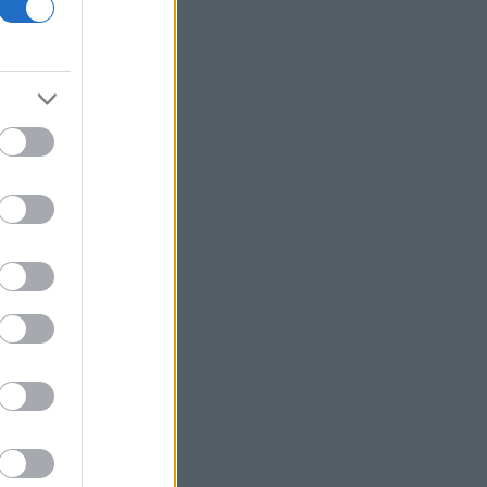
18η συνεχόμενη χρονιά
Νέος γύρος χρηματοδότησης 8 δισ.
δολαρίων για τη DeepSeek
Βρεττού (Credia): Πιστωτική επέκταση
άνω των 1,3 δισ. ευρώ φέτος -
Επιταχύνει την ανάπτυξη, μεταθέτει
το μέρισμα
Στα πράσινα οι ευρωαγορές - Νέο
ενδοσυνεδριακό ρεκόρ για τον Stoxx
Πυρκαγιές: 325 αυτοψίες στις
πληγείσες περιοχές - 118 «κόκκινα»
κτίρια σε Δυτ. Αττική και Ρέθυμνο
Σε εξέλιξη πυρκαγιές σε Σκύρο και
Φάρσαλα
ΑΔΜΗΕ: Διατηρεί την τεχνική ηγεσία
κατά την κατασκευή του Great Sea
Interconnector