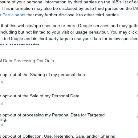
η και η ετοιμότητα απέναντι σε πιθανά
losure of your personal information by third parties on the IAB’s list of
20:33
. This information may also be disclosed by us to third parties on the
IA
με σχετικές ασκήσεις και με τη
Participants
that may further disclose it to other third parties.
ύ τομέα, τη συμμετοχή του Λιμενικού
 that this website/app uses one or more Google services and may gath
ιδικευμένου εξοπλισμού.
20:20
including but not limited to your visit or usage behaviour. You may click 
 to Google and its third-party tags to use your data for below specifi
είο καταγράφει τις δυνατότητες και τις
ogle consent section.
20:12
των λιμένων της χώρας, με στόχο την
l Data Processing Opt Outs
ς ετοιμότητας σε περιπτώσεις ρύπανσης,
 εκπαίδευση των τοπικών κοινωνιών και
20:12
o opt-out of the Sharing of my personal data.
ροστασία του θαλάσσιου περιβάλλοντος.
In
19:56
o opt-out of the Sale of my Personal Data.
In
to opt-out of processing my Personal Data for Targeted
19:55
ing.
In
o opt-out of Collection, Use, Retention, Sale, and/or Sharing
19:47