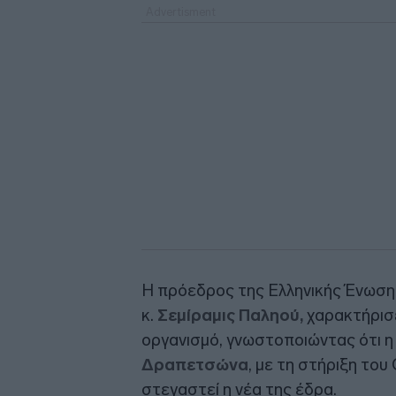
Η πρόεδρος της Ελληνικής Ένωσ
κ.
Σεμίραμις Παληού,
χαρακτήρισε 
οργανισμό, γνωστοποιώντας ότι
Δραπετσώνα
, με τη στήριξη το
στεγαστεί η νέα της έδρα.