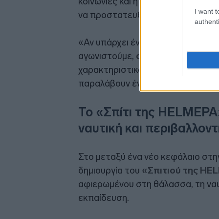
κοινωνίες και η καινοτομία συνθέ
I want t
να προστατευθεί.
authenti
«Αν υπάρχει ένας πραγματικά ανώτ
αγωνιστούμε,
αυτός είναι οι ωκε
χαρακτηριστικά, καλώντας όλους ν
παραλάβουν ένα καλύτερο και πιο
Το «Σπίτι της HELMEPA»
ναυτική και περιβαλλον
Στο μεταξύ ένα νέο κεφάλαιο στη
δημιουργία του
«Σπιτιού της H
αφιερωμένου στη θάλασσα, τη ναυ
εκπαίδευση.