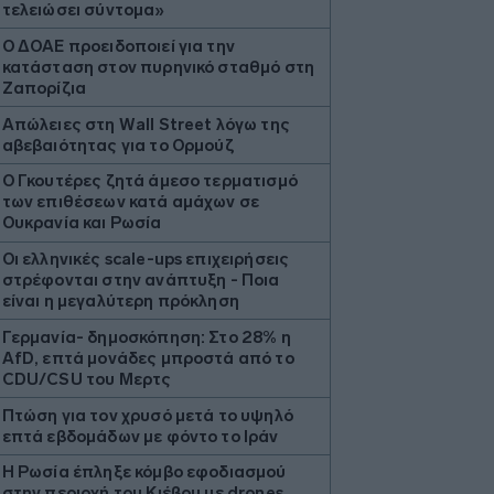
τελειώσει σύντομα»
Ο ΔΟΑΕ προειδοποιεί για την
κατάσταση στον πυρηνικό σταθμό στη
Ζαπορίζια
Απώλειες στη Wall Street λόγω της
αβεβαιότητας για το Ορμούζ
Ο Γκουτέρες ζητά άμεσο τερματισμό
των επιθέσεων κατά αμάχων σε
Ουκρανία και Ρωσία
Οι ελληνικές scale-ups επιχειρήσεις
στρέφονται στην ανάπτυξη - Ποια
είναι η μεγαλύτερη πρόκληση
Γερμανία- δημοσκόπηση: Στο 28% η
AfD, επτά μονάδες μπροστά από το
CDU/CSU του Μερτς
Πτώση για τον χρυσό μετά το υψηλό
επτά εβδομάδων με φόντο το Ιράν
Η Ρωσία έπληξε κόμβο εφοδιασμού
στην περιοχή του Κιέβου με drones