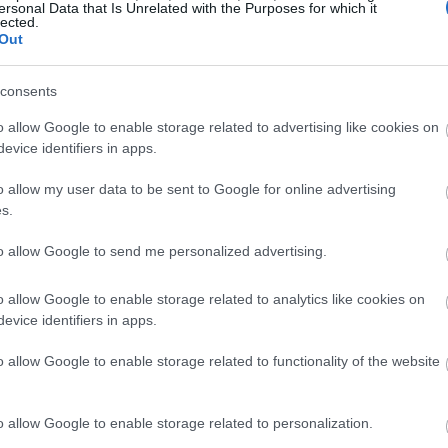
20:40
ersonal Data that Is Unrelated with the Purposes for which it
lected.
Out
20:23
consents
20:15
o allow Google to enable storage related to advertising like cookies on
evice identifiers in apps.
o allow my user data to be sent to Google for online advertising
20:14
s.
to allow Google to send me personalized advertising.
20:03
o allow Google to enable storage related to analytics like cookies on
evice identifiers in apps.
19:53
o allow Google to enable storage related to functionality of the website
ωθυπουργού, το Υπουργείο Υποδομών και
o allow Google to enable storage related to personalization.
19:37
ς ώστε ο ΒΟΑΚ να φτάσει μέχρι τη