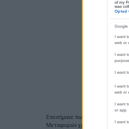
of my P
was col
Opted 
Google 
I want t
web or d
I want t
purpose
I want 
I want t
web or d
I want t
or app.
Επεσήμανε πως με οδηγία του Πρ
I want t
Μεταφορών χρηματοδοτεί μελέτε