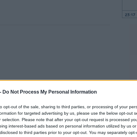
23:17
23:08
22:48
22:37
22:23
 -
Do Not Process My Personal Information
to opt-out of the sale, sharing to third parties, or processing of your per
22:10
formation for targeted advertising by us, please use the below opt-out s
30», που διοργάνωσε η εφημερίδα
r selection. Please note that after your opt-out request is processed y
όνισε: «Δεν περιμένουμε τον νέο ΒΟΑΚ για
eing interest-based ads based on personal information utilized by us or
disclosed to third parties prior to your opt-out. You may separately opt-
λεια. Στόχος μας είναι η άμεση μείωση