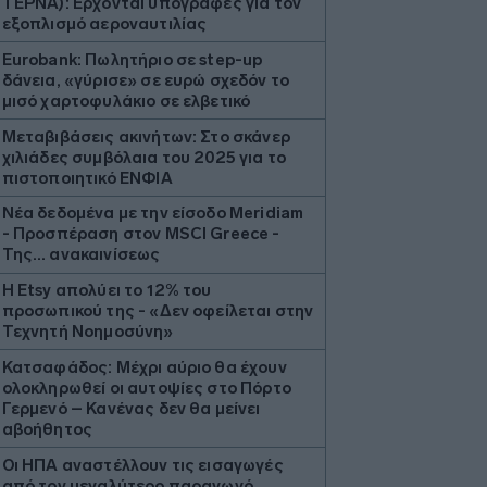
ΤΕΡΝΑ): Έρχονται υπογραφές για τον
εξοπλισμό αεροναυτιλίας
Eurobank: Πωλητήριο σε step-up
δάνεια, «γύρισε» σε ευρώ σχεδόν το
μισό χαρτοφυλάκιο σε ελβετικό
Μεταβιβάσεις ακινήτων: Στο σκάνερ
χιλιάδες συμβόλαια του 2025 για το
πιστοποιητικό ΕΝΦΙΑ
Νέα δεδομένα με την είσοδο Meridiam
- Προσπέραση στον MSCI Greece -
Της… ανακαινίσεως
Η Etsy απολύει το 12% του
προσωπικού της - «Δεν οφείλεται στην
Τεχνητή Νοημοσύνη»
Κατσαφάδος: Μέχρι αύριο θα έχουν
ολοκληρωθεί οι αυτοψίες στο Πόρτο
Γερμενό – Κανένας δεν θα μείνει
αβοήθητος
Οι ΗΠΑ αναστέλλουν τις εισαγωγές
από τον μεγαλύτερο παραγωγό