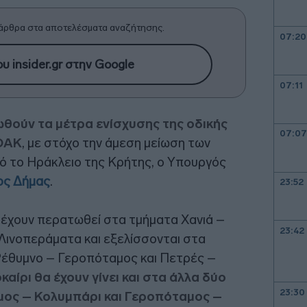
άρθρα στα αποτελέσματα αναζήτησης.
07:20
υ insider.gr στην Google
07:11
θούν τα μέτρα ενίσχυσης της οδικής
07:07
ΟΑΚ
, με στόχο την άμεση μείωση των
ό το Ηράκλειο της Κρήτης, ο Υπουργός
ος Δήμας
.
23:52
 έχουν περατωθεί στα τμήματα Χανιά –
23:42
Λινοπεράματα και εξελίσσονται στα
έθυμνο – Γεροπόταμος και Πετρές –
αίρι θα έχουν γίνει και στα άλλα δύο
23:30
μος – Κολυμπάρι και Γεροπόταμος –