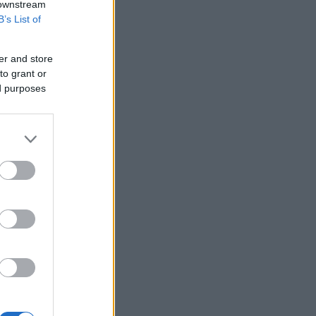
 downstream
Υπ. Ανάπτυξης: Στην τέταρτη φάση
υλοποίησης η «Γραμμή Ενημέρωσης
B’s List of
Επενδυτή» – Ποινική ρήτρα για
εκπρόθεσμα παραδοτέα
er and store
Πετρέλαιο: Ήπιες μεταβολές με φόντο
to grant or
τις συζητήσεις για τον έλεγχο του
ed purposes
Ορμούζ
Υεμένη: Οι Χούθι υποστηρίζουν ότι
έπληξαν και δεύτερο σαουδαραβικό
δεξαμενόπλοιο στον Κόλπο του Άντεν
Χρυσός: Άνοδος πάνω από 4% λόγω
δολαρίου και Μέσης Ανατολής - Η
καλύτερη ημέρα από τον Φεβρουάριο
Αρχηγός IDF: Ο ισραηλινός στρατός θα
συνεχίσει να «επιχειρεί προληπτικά»
στη Γάζα
Μικροσκοπικές δίνες ανακαλύφθηκαν
για πρώτη φορά στην επιφάνεια του
Ήλιου