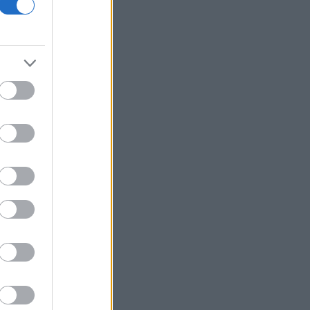
Ο Ζελένσκι ζήτησε από τον Ρούτε
περισσότερη βοήθεια για την
αντιαεροπορική άμυνα
Η Βουλγαρία έλαβε 1 δισ. ευρώ από το
Σχέδιο Ανάκαμψης και Ανθεκτικότητας
Aktor: Πάνω από το 20% η Castellano,
κάτω από το 15% η Blue Silk μετά την
ΑΜΚ
ΗΠΑ: Ο Αμπντούλ Ελ Σαγιέντ, της
αριστερής πτέρυγας των
Δημοκρατικών, κέρδισε το χρίσμα του
κόμματος στο Μίσιγκαν
ΔΕΗ: Data center 1 GW, νέα συμφωνία
ΑΠΕ και Vodafone στο επίκεντρο της
επόμενης φάσης ανάπτυξης
Prodea: Εγκρίθηκε πρόγραμμα
επαναγοράς έως 1,3 εκατ. ιδίων
μετοχών
Viohalco: Στα 4,3 δισ. ευρώ ο τζίρος
εξαμήνου, αύξηση 14% - «Άλμα» 62%