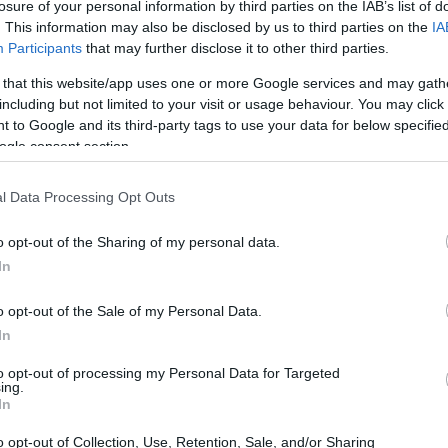
losure of your personal information by third parties on the IAB’s list of
21:53
των και γι΄ αυτό μπαίνουν διαχωριστικά,
. This information may also be disclosed by us to third parties on the
IA
 φυτοκοπές και κλαδοκοπές σε σημεία
Participants
that may further disclose it to other third parties.
υ, σε μήκος 131 χλμ».
 that this website/app uses one or more Google services and may gath
21:40
including but not limited to your visit or usage behaviour. You may click 
 to Google and its third-party tags to use your data for below specifi
αρουσιάστηκε στο Συνέδριο και
ogle consent section.
ως τη σημαντικότερη ανάγκη στην Κρήτη, ο
21:30
ρών χαρακτήρισε τον
Βόρειο Οδικό Άξονα
l Data Processing Opt Outs
έλειας», σημειώνοντας ότι, πλέον,
21:15
ία τμήματα του έργου, από την Κίσσαμο
o opt-out of the Sharing of my personal data.
In
υνολικού μήκους 225 χιλιομέτρων.
21:03
o opt-out of the Sale of my Personal Data.
In
to opt-out of processing my Personal Data for Targeted
20:53
ing.
In
o opt-out of Collection, Use, Retention, Sale, and/or Sharing