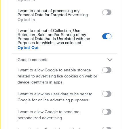
I want to opt-out of processing my
Personal Data for Targeted Advertising.
Opted In
I want to opt-out of Collection, Use,
Retention, Sale, and/or Sharing of my
Personal Data that Is Unrelated with the
Purposes for which it was collected.
Opted Out
Διαβάζονται αυτή τη στιγμή
Google consents
Η χαμηλή… απόδοση Μητσοτάκη στις
I want to allow Google to enable storage
στοιχηματικές - Ποιος επισκέφθηκε τα
related to advertising like cookies on web or
πυρόπληκτα ζωάκια - Το μισογεμάτο ποτήρι
device identifiers in apps.
του ΣΥΡΙΖΑ
Ποια είναι η (κυβερνητική) λίστα με τα μεγάλα
I want to allow my user data to be sent to
οδικά έργα και τα εκτιμώμενα
Google for online advertising purposes.
χρονοδιαγράμματα
I want to allow Google to send me
Δυτ. Αττική: Το χρονοδιάγραμμα
personalized advertising.
αποκατάστασης μετά τη φωτιά - Στόχος η
έναρξη των έργων πριν τις 15/9