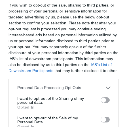
If you wish to opt-out of the sale, sharing to third parties, or
processing of your personal or sensitive information for
targeted advertising by us, please use the below opt-out
section to confirm your selection. Please note that after your
opt-out request is processed you may continue seeing
interest-based ads based on personal information utilized by
us or personal information disclosed to third parties prior to
your opt-out. You may separately opt-out of the further
disclosure of your personal information by third parties on the
IAB’s list of downstream participants. This information may
Ακολουθήστε το
insider.gr στο Google News
και μάθετε
also be disclosed by us to third parties on the
IAB’s List of
πρώτοι όλες τις
ειδήσεις
από την Ελλάδα και τον κόσμο.
Downstream Participants
that may further disclose it to other
third parties.
Please note that this website/app uses one or more Google
Personal Data Processing Opt Outs
services and may gather and store information including but
not limited to your visit or usage behaviour. You may click to
I want to opt-out of the Sharing of my
personal data.
grant or deny consent to Google and its third-party tags to
Opted In
use your data for below specified purposes in below Google
consent section.
I want to opt-out of the Sale of my
Personal Data.
Opted In