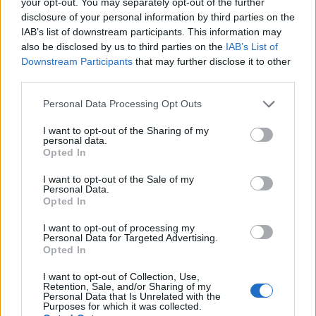
your opt-out. You may separately opt-out of the further
χωρική διασπορά του τουρισμού, με την
disclosure of your personal information by third parties on the
κυβέρνηση να επιδιώκει ανάπτυξη «12 μήνες τον
IAB’s list of downstream participants. This information may
χρόνο» και αποσυμφόρηση των ώριμων
also be disclosed by us to third parties on the
IAB’s List of
Downstream Participants
that may further disclose it to other
προορισμών μέσω ανάδειξης νέων περιοχών και
third parties.
μορφών τουρισμού. Στο πλαίσιο αυτό δίνεται
προτεραιότητα στην ορεινή Ελλάδα και στους
Please note that this website/app uses one or more Google
Personal Data Processing Opt Outs
services and may gather and store information including but
εναλλακτικούς προορισμούς.
not limited to your visit or usage behaviour. You may click to
I want to opt-out of the Sharing of my
personal data.
grant or deny consent to Google and its third-party tags to
Opted In
Το νέο πλαίσιο βασίζεται σε
πέντε
use your data for below specified purposes in below Google
στρατηγικούς άξονες
: τη χρονική και χωρική
consent section.
I want to opt-out of the Sale of my
Personal Data.
διάχυση του τουρισμού, την προώθηση
Opted In
σύγχρονων και θεματικών μορφών τουρισμού, τη
I want to opt-out of processing my
μείωση περιφερειακών ανισοτήτων, την
Personal Data for Targeted Advertising.
απλούστευση των διαδικασιών χωροθέτησης και
Opted In
τον συντονισμό όλων των βαθμίδων σχεδιασμού,
I want to opt-out of Collection, Use,
καθώς και την ανάπτυξη κρίσιμων υποδομών
Retention, Sale, and/or Sharing of my
Personal Data that Is Unrelated with the
όπως μεταφορές, περιβαλλοντικές υποδομές και
Purposes for which it was collected.