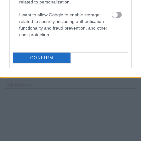
προβλέπονται
ειδικές ρυθμίσεις για
related to personalization.
μητροπολιτικές περιοχές, νησιά, παραλιακές
I want to allow Google to enable storage
ζώνες, ορεινές περιοχές
, αλλά και για περιοχές
related to security, including authentication
με ειδικό καθεστώς όπως προστατευόμενες
functionality and fraud prevention, and other
περιοχές, μικροί και εγκαταλελειμμένοι οικισμοί,
user protection.
αρχαιολογικοί χώροι, μνημεία και ιστορικοί τόποι.
Το πλαίσιο ξεκαθαρίζει ότι σε περίπτωση χωρικής
CONFIRM
ταύτισης θα υπερισχύουν οι πιο προστατευτικές
προβλέψεις για το φυσικό περιβάλλον.