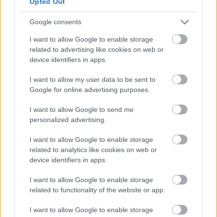
Opted Out
ψηφιακά δίκτυα.
Google consents
Στην πράξη, το νέο σύστημα κατηγοριοποιεί τον
I want to allow Google to enable storage
εθνικό χώρο σε πέντε βασικές κατηγορίες
related to advertising like cookies on web or
τουριστικής ανάπτυξης, ανάλογα με τον βαθμό
device identifiers in apps.
τουριστικής πίεσης και ωριμότητας κάθε
I want to allow my user data to be sent to
περιοχής. Οι
περιοχές κατηγορίας Α αφορούν
Google for online advertising purposes.
ζώνες ελεγχόμενης ανάπτυξης
, δηλαδή
προορισμούς με ήδη υψηλή τουριστική
I want to allow Google to send me
επιβάρυνση όπου προβλέπονται αυστηρότεροι
personalized advertising.
περιορισμοί, ενώ ο
ι περιοχές Β χαρακτηρίζονται
I want to allow Google to enable storage
ως αναπτυγμένες τουριστικά
.
Οι κατηγορίες Γ,
related to analytics like cookies on web or
Δ και Ε αφορούν αναπτυσσόμενες περιοχές,
device identifiers in apps.
περιοχές πρώιμης ανάπτυξης και περιοχές
I want to allow Google to enable storage
ενίσχυσης ειδικής ανάπτυξης
, όπου το πλαίσιο
related to functionality of the website or app.
επιχειρεί να κατευθύνει νέα τουριστική
δραστηριότητα και επενδύσεις. Παράλληλα,
I want to allow Google to enable storage