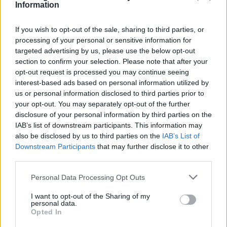
Information
ανθρώπων της».
If you wish to opt-out of the sale, sharing to third parties, or
processing of your personal or sensitive information for
targeted advertising by us, please use the below opt-out
section to confirm your selection. Please note that after your
opt-out request is processed you may continue seeing
interest-based ads based on personal information utilized by
us or personal information disclosed to third parties prior to
your opt-out. You may separately opt-out of the further
disclosure of your personal information by third parties on the
IAB’s list of downstream participants. This information may
also be disclosed by us to third parties on the
IAB’s List of
Downstream Participants
that may further disclose it to other
third parties.
Please note that this website/app uses one or more Google
Personal Data Processing Opt Outs
services and may gather and store information including but
not limited to your visit or usage behaviour. You may click to
I want to opt-out of the Sharing of my
personal data.
grant or deny consent to Google and its third-party tags to
Opted In
use your data for below specified purposes in below Google