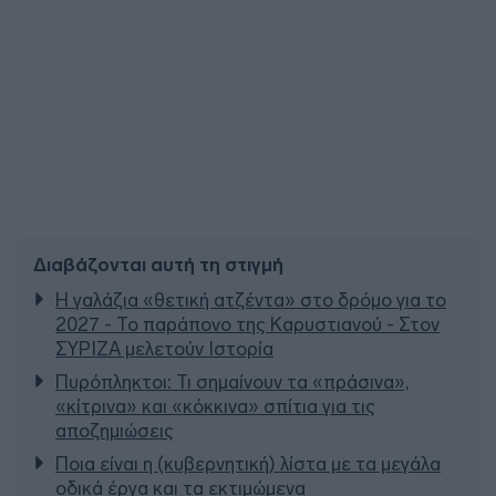
Διαβάζονται αυτή τη στιγμή
Η γαλάζια «θετική ατζέντα» στο δρόμο για το
2027 - Το παράπονο της Καρυστιανού - Στον
ΣΥΡΙΖΑ μελετούν Ιστορία
Πυρόπληκτοι: Τι σημαίνουν τα «πράσινα»,
«κίτρινα» και «κόκκινα» σπίτια για τις
αποζημιώσεις
Ποια είναι η (κυβερνητική) λίστα με τα μεγάλα
οδικά έργα και τα εκτιμώμενα