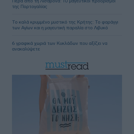
Πέρα από τη Λισαβόνα: 10 μαγευτικοί προορισμοί
της Πορτογαλίας
Το καλά κρυμμένο μυστικό της Κρήτης: Το φαράγγι
των Αγίων και η μαγευτική παραλία στο Λιβυκό
6 γραφικά χωριά των Κυκλάδων που αξίζει να
ανακαλύψετε