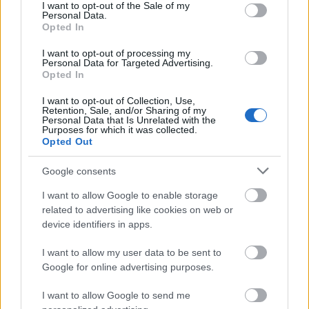
consent section.
I want to opt-out of the Sale of my
Personal Data.
Opted In
I want to opt-out of processing my
Personal Data for Targeted Advertising.
Opted In
I want to opt-out of Collection, Use,
Retention, Sale, and/or Sharing of my
Personal Data that Is Unrelated with the
Purposes for which it was collected.
Opted Out
Google consents
Κλείνοντας, ο κ. Κικίλιας αναφέρθηκε στους
I want to allow Google to enable storage
ηγέτες της ΝΔ.
related to advertising like cookies on web or
device identifiers in apps.
«Στον Εθνάρχη Κωνσταντίνο Καραμανλή, τον
Γεώργιο Ράλλη, τον Ευάγγελο Αβέρωφ, τον
I want to allow my user data to be sent to
Google for online advertising purposes.
Κωνσταντίνο Μητσοτάκη, τον Μιλτιάδη Έβερτ,
τον Κώστα Καραμανλή, τον Αντώνη Σαμαρά, τον
I want to allow Google to send me
Βαγγέλη Μεϊμαράκη και τώρα τον Κυριάκο