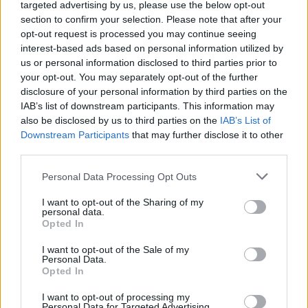
targeted advertising by us, please use the below opt-out
section to confirm your selection. Please note that after your
opt-out request is processed you may continue seeing
Πηγή: ΑΠΕ-ΜΠΕ
interest-based ads based on personal information utilized by
us or personal information disclosed to third parties prior to
your opt-out. You may separately opt-out of the further
Ακολουθήστε το
insider.gr στο Google News
και μάθετε
disclosure of your personal information by third parties on the
πρώτοι όλες τις
ειδήσεις
από την Ελλάδα και τον κόσμο.
IAB’s list of downstream participants. This information may
also be disclosed by us to third parties on the
IAB’s List of
Downstream Participants
that may further disclose it to other
third parties.
Please note that this website/app uses one or more Google
Personal Data Processing Opt Outs
services and may gather and store information including but
not limited to your visit or usage behaviour. You may click to
I want to opt-out of the Sharing of my
personal data.
grant or deny consent to Google and its third-party tags to
Opted In
use your data for below specified purposes in below Google
consent section.
I want to opt-out of the Sale of my
Personal Data.
Opted In
I want to opt-out of processing my
Personal Data for Targeted Advertising.