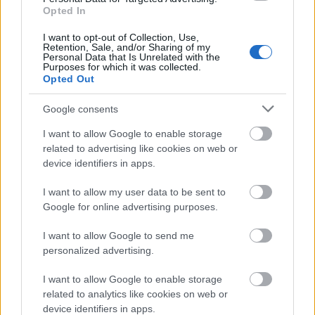
Opted In
I want to opt-out of Collection, Use,
Retention, Sale, and/or Sharing of my
Personal Data that Is Unrelated with the
Διαβάζονται αυτή τη στιγμή
Purposes for which it was collected.
Opted Out
Η γαλάζια «θετική ατζέντα» στο δρόμο για το
2027 - Το παράπονο της Καρυστιανού - Στον
Google consents
ΣΥΡΙΖΑ μελετούν Ιστορία
I want to allow Google to enable storage
Πυρόπληκτοι: Τι σημαίνουν τα «πράσινα»,
related to advertising like cookies on web or
«κίτρινα» και «κόκκινα» σπίτια για τις
device identifiers in apps.
αποζημιώσεις
Ποια είναι η (κυβερνητική) λίστα με τα μεγάλα
I want to allow my user data to be sent to
οδικά έργα και τα εκτιμώμενα
Google for online advertising purposes.
χρονοδιαγράμματα
I want to allow Google to send me
personalized advertising.
I want to allow Google to enable storage
related to analytics like cookies on web or
device identifiers in apps.
TAGS:
Εκλογές 2023
Θεσσαλονίκη
Εκλογές