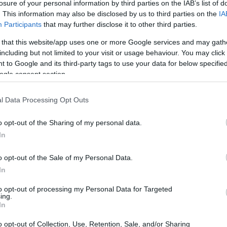
losure of your personal information by third parties on the IAB’s list of
09:00
. This information may also be disclosed by us to third parties on the
IA
θεται ως πρόβλημα αναζήτησης
Participants
that may further disclose it to other third parties.
ύ της επιβολής, με κρατική εξουσία, της
 that this website/app uses one or more Google services and may gath
08:50
 και του σεβασμού της δημοσιογραφικής
including but not limited to your visit or usage behaviour. You may click 
δύο έννοιες- η επιβολή και η ελευθερία-
 to Google and its third-party tags to use your data for below specifi
ogle consent section.
ει όμως θεσμικός τρόπος να
08:36
ολη υπόθεση», είπε ο κ. Κουτρουμάνος και
l Data Processing Opt Outs
την πολυφωνία αλλά και για πολλά άλλα
ς δικαιοδοσίας του, εάν επρόκειτο να
o opt-out of the Sharing of my personal data.
08:31
ήσεις για ζητήματα δημοσίου
In
 ρόλος του ΕΣΡ. Το ΕΣΡ δεν έχει ρόλο
08:25
o opt-out of the Sale of my Personal Data.
υ παρατηρητή των δρώμενων στα ΜΜΕ.
In
ρίζεται ορισμένες κατηγορίες, σχηματίζει
08:11
to opt-out of processing my Personal Data for Targeted
ιμένων υποθέσεων».
ing.
In
08:08
o opt-out of Collection, Use, Retention, Sale, and/or Sharing