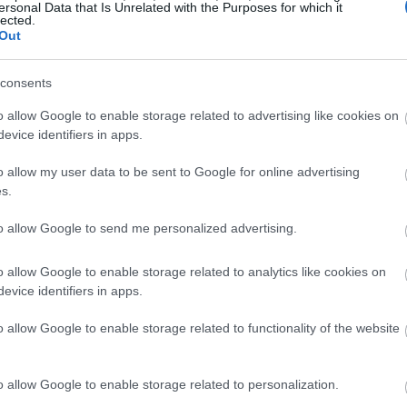
ersonal Data that Is Unrelated with the Purposes for which it
lected.
Out
08:00
consents
23:58
o allow Google to enable storage related to advertising like cookies on
evice identifiers in apps.
23:53
o allow my user data to be sent to Google for online advertising
s.
to allow Google to send me personalized advertising.
23:50
o allow Google to enable storage related to analytics like cookies on
23:44
evice identifiers in apps.
 της ποιότητας των εκπομπών, ο
o allow Google to enable storage related to functionality of the website
23:32
ι η Αρχή έχει συντάξει αναφορά πως
αρατηρήσει ωστόσο: «δεν είναι εύκολη
o allow Google to enable storage related to personalization.
 έχει ειδικές προτιμήσεις το κράτος και