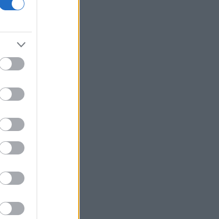
επενδύσεις
Τράπεζες: Στα 55,5 εκατ. ευρώ ο
λογαριασμός από τα δάνεια του ν.
Κατσέλη
Το Περού και το Μεξικό
αποκατέστησαν τις διπλωματικές
τους σχέσεις
Ιράν: Ο Αραγτσί επαινεί τον στρατό,
προτρέπει σε ενότητα των
μουσουλμάνων
Το Cambridge επανεξετάζει τις
διαδικασίες πρόσληψης καθηγητών
Συνάντηση Ζελένσκι με Βούτσιτς -
Θέματα οικονομίας και ασφάλειας στο
επίκεντρο
Άγκυρα: Η συμφωνία με Πακιστάν και
Σαουδική Αραβία δεν παραβιάζει το
ΝΑΤΟ