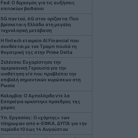
Fed: Ο διχασμός για τις αυξήσεις
επιτοκίων βαθαίνει
5G παντού, 6G στον ορίζοντα: Πού
βρίσκεται η Ελλάδα στη μεγάλη
τεχνολογική μετάβαση
Η fintech εταιρεία AI Financial που
συνδέεται με τον Τραμπ πουλά τη
θυγατρική της στην Prime Delta
Ζελένσκι: Ευχαρίστησε την
αμερικανική Γερουσία για την
υιοθέτηση ν/σ που προβλέπει την
επιβολή σημαντικών κυρώσεων στη
Ρωσία
Κολομβία: Ο Αμπελάρδο ντε λα
Εσπριέγια ορκίστηκε πρόεδρος της
χώρας
Υπ. Εργασίας: Ο «χάρτης» των
πληρωμών από e-ΕΦΚΑ, ΔΥΠΑ για την
περίοδο 10 έως 14 Αυγούστου