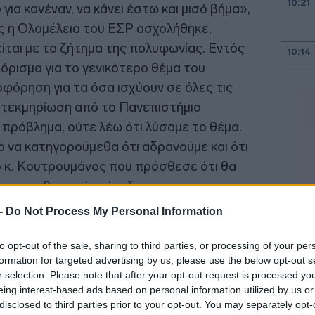
10:21
 για κανέναν, να κάνει έστω και μισό βήμα»,
ς η Ολομέλεια του ΕΣΡ ασχολήθηκε,
είται με το ζήτημα της πολυφωνίας. Εντός
10:14
όρισμα για το γενικότερο θέμα του
όρηση για τα όσα ισχύουν σε όλες τις
09:54
ή τεκμηρίωση από το Πανεπιστήμιο
 πρόβλημα, ούτε λέω ότι λύσαμε το θέμα.
κο να κατηγορούμεθα ότι αδρανούμε και ότι
09:45
ε ο κ. Κουτρουμάνος που πρόσθεσε ότι θα
α, σε θεσμικό επίπεδο, να
παρέχουν πληροφόρηση για γεγονότα που
 -
Do Not Process My Personal Information
09:21
πό τα κανάλια, ενώ ήταν, κατά την κρίση
ν για κάποιο γεγονός, προβάλλονται από
to opt-out of the sale, sharing to third parties, or processing of your per
formation for targeted advertising by us, please use the below opt-out s
νακοινώσεις ενός ή δύο κομμάτων αλλά
r selection. Please note that after your opt-out request is processed y
09:08
ινώσεις παραλείπονται, αν και αφορούν το
eing interest-based ads based on personal information utilized by us or
disclosed to third parties prior to your opt-out. You may separately opt-