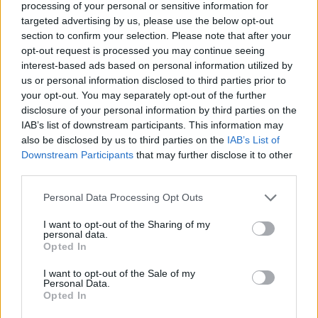
processing of your personal or sensitive information for
targeted advertising by us, please use the below opt-out
section to confirm your selection. Please note that after your
opt-out request is processed you may continue seeing
interest-based ads based on personal information utilized by
us or personal information disclosed to third parties prior to
your opt-out. You may separately opt-out of the further
Διαβάζονται αυτή τη στιγμή
disclosure of your personal information by third parties on the
Ο Τραμπ αναδημοσίευσε συνέντευξη του
IAB’s list of downstream participants. This information may
Πλεύρη
also be disclosed by us to third parties on the
IAB’s List of
Downstream Participants
that may further disclose it to other
Εξοικονομώ - Επιχειρώ: Παράταση έως τις 30
third parties.
Νοεμβρίου για περισσότερες από 400
επιχειρήσεις
Please note that this website/app uses one or more Google
Personal Data Processing Opt Outs
Μετά την επιτυχία των καθαρών οικοπέδων, ας
services and may gather and store information including but
τολμήσουμε τα «καθαρά χωράφια» και
not limited to your visit or usage behaviour. You may click to
I want to opt-out of the Sharing of my
personal data.
grant or deny consent to Google and its third-party tags to
μεταρρύθμιση της γης στην Ελλάδα
Opted In
use your data for below specified purposes in below Google
consent section.
I want to opt-out of the Sale of my
Personal Data.
Opted In