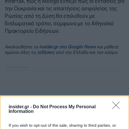
Interfax, πως η Μόσχα ελπίζει πως οι εντάσεις για
την Ουκρανία και τις απαιτήσεις ασφαλείας της
Ρωσίας από τη Δύση θα επιλυθούν με
διπλωματικό τρόπο, σύμφωνα με το Αθηναϊκό
Πρακτορείο Ειδήσεων.
Ακολουθήστε το
insider.gr στο Google News
και μάθετε
πρώτοι όλες τις
ειδήσεις
από την Ελλάδα και τον κόσμο.
insider.gr -
Do Not Process My Personal
Information
If you wish to opt-out of the sale, sharing to third parties, or