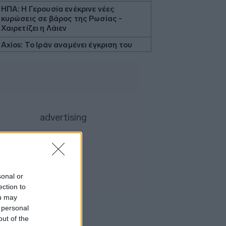
ΗΠΑ: Η Γερουσία ενέκρινε νέες
κυρώσεις σε βάρος της Ρωσίας -
Χαιρετίζει η Λάιεν
Axios: Το Ιράν αναμένει έγκριση του
Συμβουλίου Ασφαλείας για τη
συμφωνία ανοίγματος του Ορμούζ
Εβδομαδιαία κέρδη 7% για τον χρυσό
Ισπανία: Η αστυνομία εξάρθρωσε
δίκτυο διακινητών με κέρδη 24 εκατ.
ευρώ
ΔΕΘ - HELEXPO: Αναρτήθηκε ο
διαγωνισμός για την ανάπλαση των
204,6 εκατ. ευρώ
Σκέρτσος: «Το ΠΑΣΟΚ υποκαθιστά την
sonal or
οικονομική ανάλυση με πολιτική
ection to
προπαγάνδα»
ou may
Υπ. Παιδείας: 3,35 εκατ. ευρώ στο
 personal
Πανεπιστήμιο Κρήτης για το
out of the
στεγαστικό επίδομα των φοιτητών