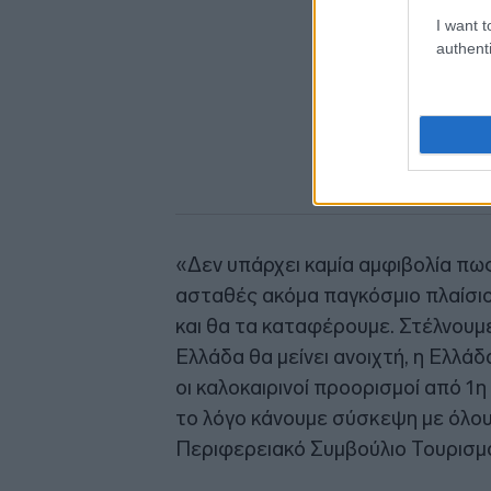
I want t
authenti
«Δεν υπάρχει καμία αμφιβολία πως
ασταθές ακόμα παγκόσμιο πλαίσιο
και θα τα καταφέρουμε. Στέλνουμ
Ελλάδα θα μείνει ανοιχτή, η Ελλά
οι καλοκαιρινοί προορισμοί από 1η 
το λόγο κάνουμε σύσκεψη με όλο
Περιφερειακό Συμβούλιο Τουρισμο