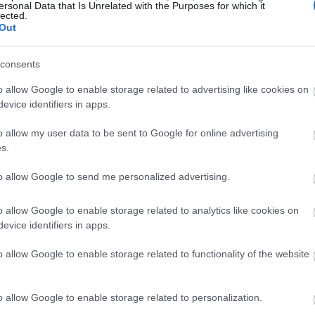
ersonal Data that Is Unrelated with the Purposes for which it
ρετική αντιμετώπιση που είχαμε τότε στην
lected.
Out
brand στη χώρα και να θεωρείται η Ελλάδα
19:45
ει το 2021 στα 10,5-11 δις ευρώ έσοδα
consents
ς ευρώ».
19:37
o allow Google to enable storage related to advertising like cookies on
evice identifiers in apps.
19:27
o allow my user data to be sent to Google for online advertising
s.
19:15
to allow Google to send me personalized advertising.
o allow Google to enable storage related to analytics like cookies on
19:10
evice identifiers in apps.
o allow Google to enable storage related to functionality of the website
19:06
o allow Google to enable storage related to personalization.