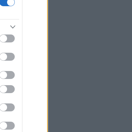
οικονομίας και οι κίνδυνοι της
επενδυτικής έκρηξης
ΕΛ.Α.Σ: «Η απροκάλυπτη ώσμωση
δικαστικής αρχής και εκτελεστικής
εξουσίας εκθέτει τη χώρα διεθνώς»
Δικαστικό μπλόκο στην αίθουσα χορού
του Τραμπ στο Λευκό Οίκο
Μπάρκιν (Fed): «Τα στοιχεία για την
αγορά εργασίας συμβαδίζουν με τις
πρόσφατες τάσεις»
Καταβλήθηκαν 33,58 εκατ. ευρώ σε
67.746 δικαιούχους για την αγορά
λιπασμάτων
Ευρωαγορές: Η καλύτερη εβδομάδα
από τα τέλη Ιουνίου - Σε νέα υψηλά ο
Stoxx 600
Κορυφώνεται η έξοδος των εκδρομέων
- Στο 100% η πληρότητα σε πολλά
δρομολόγια για Κυκλάδες