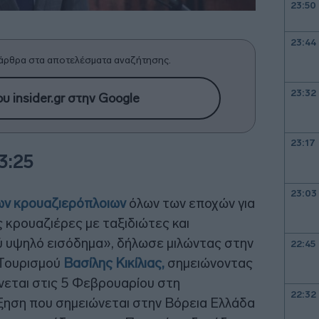
23:50
23:44
άρθρα στα αποτελέσματα αναζήτησης.
23:32
υ insider.gr στην Google
23:17
3:25
23:03
ων κρουαζιερόπλοιων
όλων των εποχών για
ς κρουαζιέρες με ταξιδιώτες και
λύ υψηλό εισόδημα», δήλωσε μιλώντας στην
22:45
 Τουρισμού
Βασίλης Κικίλιας,
σημειώνοντας
ίνεται στις 5 Φεβρουαρίου στη
22:32
ύξηση που σημειώνεται στην Βόρεια Ελλάδα