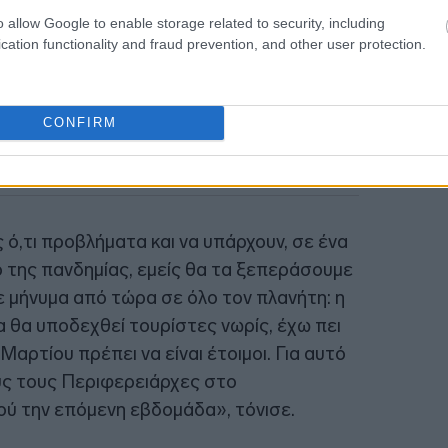
18:56
o allow Google to enable storage related to security, including
cation functionality and fraud prevention, and other user protection.
CONFIRM
 ό,τι προβλήματα και να υπάρχουν, σε ένα
 της πανδημίας, εμείς θα τα ξεπεράσουμε
ε μήνυμα από τώρα σε όλο τον πλανήτη: η
δα θα υποδεχθεί τουρίστες νωρίς, έχω πει
Μαρτίου πρέπει να είναι έτοιμοι. Για αυτό
υς τους Περιφερειάρχες στο
ύ την επόμενη εβδομάδα», τόνισε.