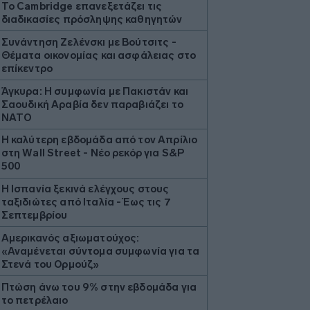
Το Cambridge επανεξετάζει τις
διαδικασίες πρόσληψης καθηγητών
Συνάντηση Ζελένσκι με Βούτσιτς -
Θέματα οικονομίας και ασφάλειας στο
επίκεντρο
Άγκυρα: Η συμφωνία με Πακιστάν και
Σαουδική Αραβία δεν παραβιάζει το
ΝΑΤΟ
Η καλύτερη εβδομάδα από τον Απρίλιο
στη Wall Street - Νέο ρεκόρ για S&P
500
Η Ισπανία ξεκινά ελέγχους στους
ταξιδιώτες από Ιταλία - Έως τις 7
Σεπτεμβρίου
Αμερικανός αξιωματούχος:
«Αναμένεται σύντομα συμφωνία για τα
Στενά του Ορμούζ»
Πτώση άνω του 9% στην εβδομάδα για
το πετρέλαιο