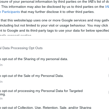
losure of your personal information by third parties on the IAB’s list of
. This information may also be disclosed by us to third parties on the
IA
21:11
Participants
that may further disclose it to other third parties.
 that this website/app uses one or more Google services and may gath
ο τον πλανήτη ότι η Ελλάδα θα
21:01
including but not limited to your visit or usage behaviour. You may click 
 to Google and its third-party tags to use your data for below specifi
ogle consent section.
20:42
σης λόγο για κατακόρυφη αύξηση των
l Data Processing Opt Outs
από τις πρώτες μέρες του 2022,
20:32
o opt-out of the Sharing of my personal data.
ίνουν οι επαγγελματίες του Τουρισμού.
In
20:19
εια, το Υπουργείο Τουρισμού, η
o opt-out of the Sale of my Personal Data.
μοι, ο Ελληνικός Οργανισμός Τουρισμού, η
In
ας, τα γραφεία του ΕΟΤ στο εξωτερικό και
20:11
to opt-out of processing my Personal Data for Targeted
 κοινή προσπάθεια», είπε και πρόσθεσε:
ing.
In
την τιμή να με έχει ορίσει ο
20:00
α έχουμε ανοιχτή τη χώρα για τον
o opt-out of Collection, Use, Retention, Sale, and/or Sharing