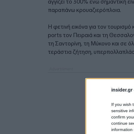
αγγίζει το 300% ενώ σημαντική είν
παραπάνω κρουαζιερόπλοια.
Η φετινή εικόνα για τον τουρισμ
ports τον Πειραιά και τη Θεσσαλο
τη Σαντορίνη, τη Μύκονο και σε ό
τεράστια ζήτηση, υπερπολλαπλάσι
insider.gr
If you wish 
sensitive in
confirm you
continue se
information 