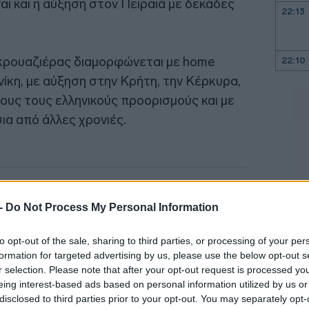
αι και η αύξηση στον Πειραιά με δεκάδες
22:13
ό κρουαζιέρας διαμορφώνεται με home
22:10
νίκη, με αύξηση στην Κρήτη, την Κέρκυρα,
λους τους ελληνικούς προορισμούς και με
22:00
α από άλλες χρονιές.
21:52
21:46
 -
Do Not Process My Personal Information
21:39
to opt-out of the sale, sharing to third parties, or processing of your per
formation for targeted advertising by us, please use the below opt-out s
r selection. Please note that after your opt-out request is processed y
21:27
eing interest-based ads based on personal information utilized by us or
disclosed to third parties prior to your opt-out. You may separately opt-