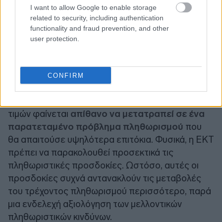
I want to allow Google to enable storage
related to security, including authentication
functionality and fraud prevention, and other
user protection.
CONFIRM
Εν μέσω της συνεχιζόμενης καταστροφής της
ζήτησης, η αναπόφευκτη προσωρινή άνοδος των
τιμών φαίνεται
απίθανο να μετατραπεί σε ένα
παρατεταμένο πρόβλημα πληθωρισμού
που
θα απαιτούσε υψηλότερα επιτόκια. Φυσικά, η ΕΚΤ
πρέπει να παρακολουθεί προσεκτικά τις
πληθωριστικές προσδοκίες. Ωστόσο, αυτές οι
προσδοκίες συχνά αντανακλούν τις μεταβολές
του τρέχοντος πληθωρισμού περισσότερο, παρά
μια ενδελεχή αξιολόγηση των μελλοντικών
πληθωριστικών κινδύνων.