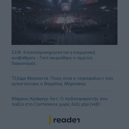
ΣΕΦ: Επαναπροκηρύσσεται η ενεργειακή
αναβάθμιση - Γιατί ακυρώθηκε ο πρώτος
διαγωνισμός
Τζέφρι Μονκαντά: Ποιος είναι ο «εγκέφαλος» που
εμπιστεύτηκε ο Βαγγέλης Μαρινάκης
Μάριους Κράιγκερ Λιντ: Ο ποδοσφαιριστής που
παίζει στο Conference χωρίς δεξί χέρι (vid)!