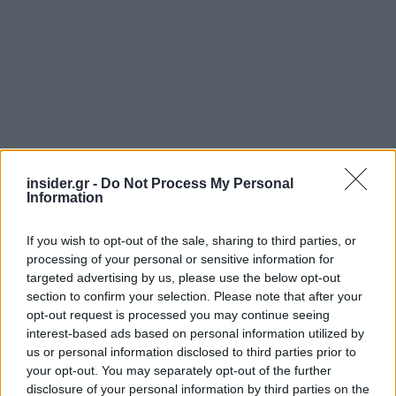
insider.gr -
Do Not Process My Personal
Information
If you wish to opt-out of the sale, sharing to third parties, or
processing of your personal or sensitive information for
targeted advertising by us, please use the below opt-out
section to confirm your selection. Please note that after your
opt-out request is processed you may continue seeing
Όπως λέει ο Schmieding,
η νομισματική πολιτική
interest-based ads based on personal information utilized by
us or personal information disclosed to third parties prior to
δεν μπορεί να αποτρέψει την άνοδο των
your opt-out. You may separately opt-out of the further
τιμών της ενέργειας
που προκαλείται από το
disclosure of your personal information by third parties on the