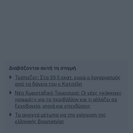
Διαβάζονται αυτή τη στιγμή
Τράπεζες: Στα 55,5 εκατ. ευρώ ο λογαριασμός
από τα δάνεια του ν. Κατσέλη
Νέο Χωροταξικό Τουρισμού: Οι νέες «κόκκινες
γραμμές» για το περιβάλλον και τι αλλάζει σε
ξενοδοχεία, νησιά και επενδύσεις
Τα ανοιχτά μέτωπα για την ενίσχυση της
ελληνικής βιομηχανίας