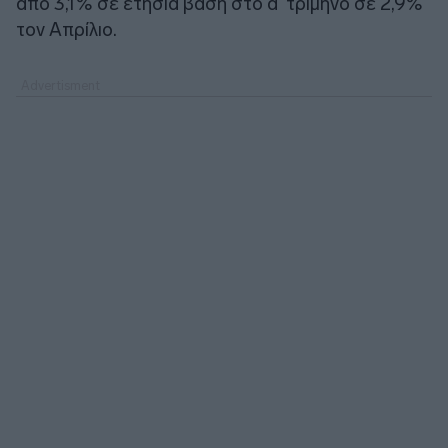
από 3,1% σε ετήσια βάση στο α’ τρίμηνο σε 2,9%
τον Απρίλιο.