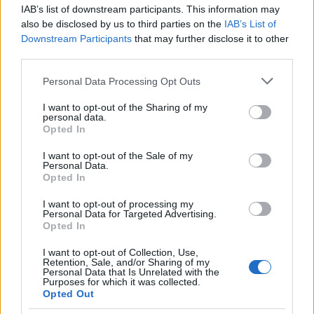
σοκ προσφοράς στο Ιράν. Το ίδιο ισχύει και για
IAB’s list of downstream participants. This information may
την αύξηση των τιμών στις υπηρεσίες
also be disclosed by us to third parties on the
IAB’s List of
Downstream Participants
that may further disclose it to other
μεταφορών, στα οργανωμένα ταξιδιωτικά πακέτα
third parties.
και σε άλλα ενεργοβόρα αγαθά και υπηρεσίες.
Αυτές οι έμμεσες επιπτώσεις της ακριβότερης
Please note that this website/app uses one or more Google
Personal Data Processing Opt Outs
services and may gather and store information including but
ενέργειας φαίνεται να είναι μέχρι στιγμής ο
not limited to your visit or usage behaviour. You may click to
I want to opt-out of the Sharing of my
βασικός λόγος πίσω από την άνοδο του δομικού
personal data.
grant or deny consent to Google and its third-party tags to
Opted In
πληθωρισμού.
use your data for below specified purposes in below Google
consent section.
I want to opt-out of the Sale of my
Personal Data.
Στασιμοπληθωρισμός
Opted In
I want to opt-out of processing my
Το βασικό ερώτημα για την ΕΚΤ είναι συνεπώς αν
Personal Data for Targeted Advertising.
Opted In
το
στασιμοπληθωριστικό σοκ προσφοράς
θα
μπορούσε να μετατραπεί σε ένα πιο παγιωμένο
I want to opt-out of Collection, Use,
Retention, Sale, and/or Sharing of my
πρόβλημα πληθωρισμού.
Personal Data that Is Unrelated with the
Purposes for which it was collected.
Opted Out