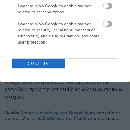
I want to allow Google to enable storage
related to personalization.
I want to allow Google to enable storage
related to security, including authentication
functionality and fraud prevention, and other
user protection.
Ο Πατσαλίδης υποστήριξε ότι ο καλύτερος
τρόπος για να λειτουργήσει αυτό το μοντέλο είναι
να διαχωριστούν η έκδοση του χρέους και η
CONFIRM
διάθεση των πόρων: η πρώτη θα δημιουργεί την
αγορά του κοινού ασφαλούς περιουσιακού
στοιχείου, ενώ η δεύτερη θα κατευθύνει τα
κεφάλαια προς την επίτευξη κοινών ευρωπαϊκών
στόχων.
Ακολουθήστε το
insider.gr στο Google News
και μάθετε
πρώτοι όλες τις
ειδήσεις
από την Ελλάδα και τον κόσμο.