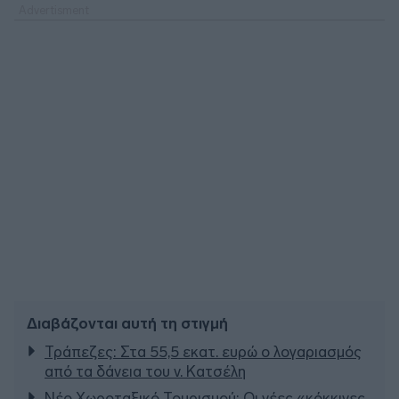
Διαβάζονται αυτή τη στιγμή
Τράπεζες: Στα 55,5 εκατ. ευρώ ο λογαριασμός
από τα δάνεια του ν. Κατσέλη
Νέο Χωροταξικό Τουρισμού: Οι νέες «κόκκινες