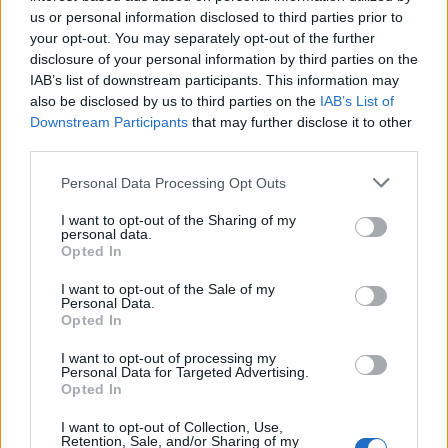
«Μια βαθύτερη και πιο ρευστή ευρωπαϊκή
us or personal information disclosed to third parties prior to
your opt-out. You may separately opt-out of the further
κεφαλαιαγορά, με θεμέλιο ένα κοινό περιουσιακό
disclosure of your personal information by third parties on the
στοιχείο αναφοράς, θα διευκόλυνε τη δημιουργία
IAB’s list of downstream participants. This information may
μεγαλύτερων θεσμικών δεξαμενών κεφαλαίου, θα
also be disclosed by us to third parties on the
IAB’s List of
υποστήριζε επενδύσεις μακράς διάρκειας και θα
Downstream Participants
that may further disclose it to other
third parties.
μείωνε το κόστος χρηματοδότησης
διασυνοριακά», δήλωσε.
Please note that this website/app uses one or more Google
Personal Data Processing Opt Outs
services and may gather and store information including but
not limited to your visit or usage behaviour. You may click to
I want to opt-out of the Sharing of my
Σύμφωνα με τον ίδιο, αυτό θα ενίσχυε επίσης τον
personal data.
grant or deny consent to Google and its third-party tags to
διεθνή ρόλο του ευρώ και τη στρατηγική
Opted In
use your data for below specified purposes in below Google
αυτονομία της Ευρωπαϊκής Ένωσης, καθώς τα
consent section.
I want to opt-out of the Sale of my
παγκόσμια αποθεματικά νομίσματα απαιτούν
Personal Data.
Opted In
μεγάλη κλίμακα και βαθιές αγορές ασφαλών και
ρευστών περιουσιακών στοιχείων.
I want to opt-out of processing my
Personal Data for Targeted Advertising.
Opted In
I want to opt-out of Collection, Use,
Retention, Sale, and/or Sharing of my