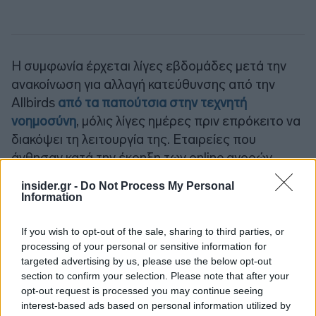
Η συμφωνία έρχεται λίγες εβδομάδες μετά την
ανακοίνωση για αλλαγή κατεύθυνσης από την
Allbirds
από τα παπούτσια στην τεχνητή
νοημοσύνη
, μόλις λίγες ημέρες πριν επρόκειτο να
διακόψει τη λειτουργία της. Εταιρείες που
άνθησαν κατά την έκρηξη των online αγορών
δυσκολεύονται πλέον να διατηρήσουν την
insider.gr -
Do Not Process My Personal
ανάπτυξή τους, καθώς η καταναλωτική ζήτηση
Information
έχει επιβραδυνθεί.
If you wish to opt-out of the sale, sharing to third parties, or
processing of your personal or sensitive information for
Ακολουθήστε το
insider.gr στο Google News
και μάθετε
targeted advertising by us, please use the below opt-out
πρώτοι όλες τις
ειδήσεις
από την Ελλάδα και τον κόσμο.
section to confirm your selection. Please note that after your
opt-out request is processed you may continue seeing
interest-based ads based on personal information utilized by