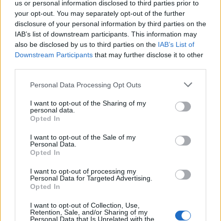
us or personal information disclosed to third parties prior to
your opt-out. You may separately opt-out of the further
disclosure of your personal information by third parties on the
IAB’s list of downstream participants. This information may
also be disclosed by us to third parties on the
IAB’s List of
Downstream Participants
that may further disclose it to other
third parties.
Please note that this website/app uses one or more Google
Personal Data Processing Opt Outs
services and may gather and store information including but
not limited to your visit or usage behaviour. You may click to
I want to opt-out of the Sharing of my
personal data.
grant or deny consent to Google and its third-party tags to
Opted In
use your data for below specified purposes in below Google
consent section.
I want to opt-out of the Sale of my
Personal Data.
Opted In
Διαβάζονται αυτή τη στιγμή
I want to opt-out of processing my
Η γαλάζια «θετική ατζέντα» στο δρόμο για το
Personal Data for Targeted Advertising.
Opted In
2027 - Το παράπονο της Καρυστιανού - Στον
ΣΥΡΙΖΑ μελετούν Ιστορία
I want to opt-out of Collection, Use,
Retention, Sale, and/or Sharing of my
Πυρόπληκτοι: Τι σημαίνουν τα «πράσινα»,
Personal Data that Is Unrelated with the