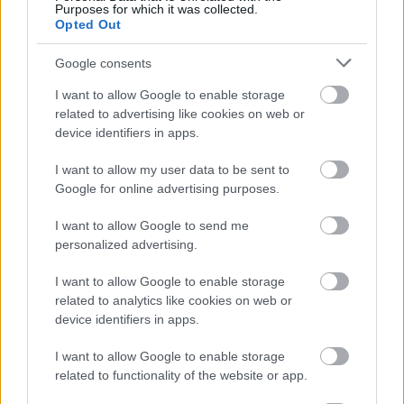
«κίτρινα» και «κόκκινα» σπίτια για τις
Purposes for which it was collected.
Opted Out
αποζημιώσεις
Ποια είναι η (κυβερνητική) λίστα με τα μεγάλα
Google consents
οδικά έργα και τα εκτιμώμενα
χρονοδιαγράμματα
I want to allow Google to enable storage
related to advertising like cookies on web or
device identifiers in apps.
I want to allow my user data to be sent to
Google for online advertising purposes.
TAGS:
Shein
I want to allow Google to send me
personalized advertising.
I want to allow Google to enable storage
related to analytics like cookies on web or
BEST OF
INTERNET
device identifiers in apps.
I want to allow Google to enable storage
related to functionality of the website or app.