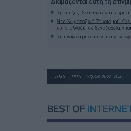
Διαβάζονται αυτή τη στιγμ
Τράπεζες: Στα 55,5 εκατ. ευρώ ο
Νέο Χωροταξικό Τουρισμού: Οι ν
και τι αλλάζει σε ξενοδοχεία, νη
Τα ανοιχτά μέτωπα για την ενίσχ
TAGS:
ΗΠΑ
Πληθωρισμός
ΑΕΠ
BEST OF
INTERNE