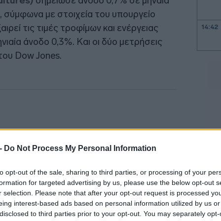
ditures)
σημείωσε άνοδο 0,7% σε μηναία
 σύμφωνα με στοιχεία του υπουργείο
ξαιρεί τις τιμές τροφίμων και ενέργειας
14:42
ιαία άνοδο 0,3%. Και οι δύο μετρήσεις
του Dow Jones.
14:34
14:21
14:17
 -
Do Not Process My Personal Information
14:06
to opt-out of the sale, sharing to third parties, or processing of your per
formation for targeted advertising by us, please use the below opt-out s
13:56
r selection. Please note that after your opt-out request is processed y
eing interest-based ads based on personal information utilized by us or
disclosed to third parties prior to your opt-out. You may separately opt-