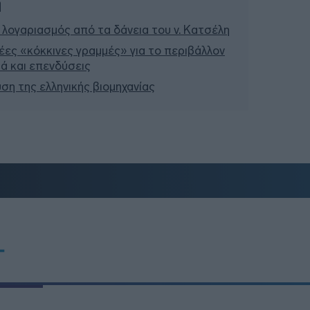
ή
 λογαριασμός από τα δάνεια του ν. Κατσέλη
έες «κόκκινες γραμμές» για το περιβάλλον
σιά και επενδύσεις
υση της ελληνικής βιομηχανίας
T