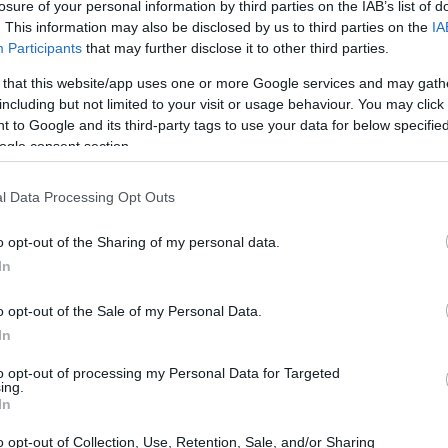
losure of your personal information by third parties on the IAB’s list of
13:42
. This information may also be disclosed by us to third parties on the
IA
ση, το υπουργείο ανακοίνωσε ότι
το ΑΕΠ
Participants
that may further disclose it to other third parties.
ο α' τρίμηνο, από 0,5% το τέταρτο
13:35
 that this website/app uses one or more Google services and may gath
ρα από την εκτίμηση του 2,2%. Η ανάπτυξη
including but not limited to your visit or usage behaviour. You may click 
ε ώθηση από τις επιχειρήσεις και την
 to Google and its third-party tags to use your data for below specifi
ogle consent section.
13:17
13:13
l Data Processing Opt Outs
αντιπροσωπεύουν περίπου τα 2/3 της
ήθηκαν κατά 1,6%, περισσότερο από το
13:01
o opt-out of the Sharing of my personal data.
 Οι επιχειρηματικές δαπάνες για
In
κατά 10,4%, σημειώνοντας τον ταχύτερο
12:50
o opt-out of the Sale of my Personal Data.
όν ετών, χάρη στις επενδύσεις στον
In
to opt-out of processing my Personal Data for Targeted
12:43
ing.
In
o opt-out of Collection, Use, Retention, Sale, and/or Sharing