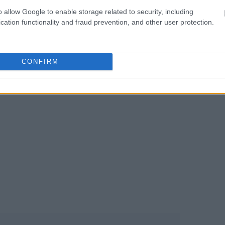
o allow Google to enable storage related to security, including
News
και μάθετε πρώτοι όλες τις
ειδήσεις
από την
cation functionality and fraud prevention, and other user protection.
10:53
CONFIRM