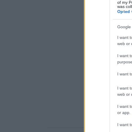
of my P
was col
Opted 
Google 
I want t
web or d
I want t
purpose
I want 
I want t
web or d
I want t
or app.
I want t