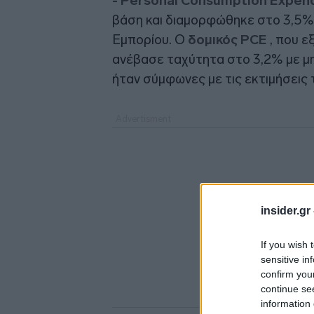
- Personal Consumption Expen
βάση και διαμορφώθηκε στο 3,5%,
Εμπορίου. Ο
δομικός PCE
, που ε
ανέβασε ταχύτητα στο 3,2% με μην
ήταν σύμφωνες με τις εκτιμήσεις 
insider.gr
If you wish 
sensitive in
confirm you
continue se
information 