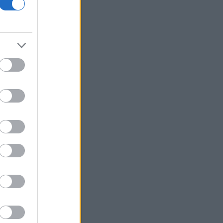
ΙΣΑ: Ζητά άμεση αναστολή της
υποχρεωτικής καταχώρισης
αποτελεσμάτων στο Ψηφιακό
Αποθετήριο
Η ακραία ζέστη δημιουργεί μια νέα
κλιματική πραγματικότητα
BP: Μια πώληση της καθιστά
Αμερικανό επενδυτή τον δεύτερο
μεγαλύτερο διυλιστή πετρελαίου της
Γερμανίας
Με ταχείς ρυθμούς οι διαδικασίες
αποκατάστασης μετά την πυρκαγιά
στη Δυτική Αττική
Συνεδρίαση της Επιτροπής Εκτίμησης
Κινδύνου για τους ισχυρούς ανέμους
και τις υψηλές θερμοκρασίες
Fed: Ο διχασμός για τις αυξήσεις
επιτοκίων βαθαίνει
5G παντού, 6G στον ορίζοντα: Πού