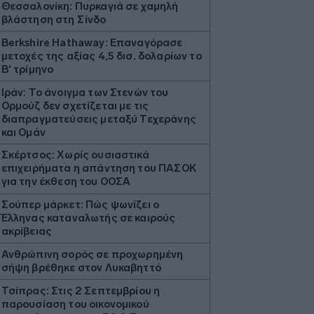
Θεσσαλονίκη: Πυρκαγιά σε χαμηλή
βλάστηση στη Σίνδο
Berkshire Hathaway: Επαναγόρασε
μετοχές της αξίας 4,5 δισ. δολαρίων το
Β' τρίμηνο
Ιράν: Το άνοιγμα των Στενών του
Ορμούζ δεν σχετίζεται με τις
διαπραγματεύσεις μεταξύ Τεχεράνης
και Ομάν
Σκέρτσος: Χωρίς ουσιαστικά
επιχειρήματα η απάντηση του ΠΑΣΟΚ
για την έκθεση του ΟΟΣΑ
Σούπερ μάρκετ: Πώς ψωνίζει ο
Έλληνας καταναλωτής σε καιρούς
ακρίβειας
Ανθρώπινη σορός σε προχωρημένη
σήψη βρέθηκε στον Λυκαβηττό
Τσίπρας: Στις 2 Σεπτεμβρίου η
παρουσίαση του οικονομικού