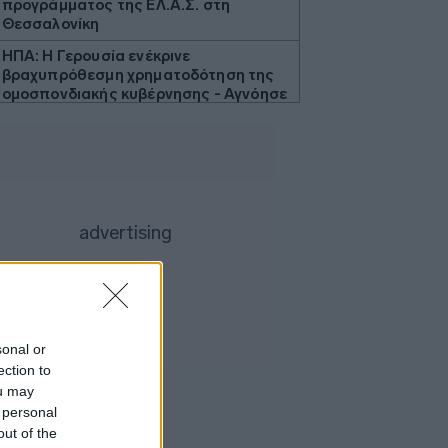
προγράμματος της ΕΛ.Α.Σ. στη
Θεσσαλονίκη
ΗΠΑ: Η Γερουσία ενέκρινε
βραχυπρόθεσμη χρηματοδότηση της
ομοσπονδιακής κυβέρνησης - Αγνόησε
τον Τραμπ για το Ιράν
ΓΓΠΠ: Red Code την Κυριακή σε
αρκετές περιοχές της χώρας
ΗΠΑ: Η Ουάσινγκτον θα προσφέρει
βοήθεια 1 δισ. δολαρίων στη νέα
κυβέρνηση της Κολομβίας
Τουρκία: Περιορίζει την εμπορική
ναυσιπλοΐα προς τη Μαύρη Θάλασσα
Ρωσία: Έπληξε φορτηγό πλοίο με όπλα
για την Ουκρανία ανοιχτά της Οδησσού
sonal or
ection to
Χαρδαλιάς: Δεν θα επιτρέψουμε
καμμία ανεμογεννήτρια στις
ou may
αναδασωτέες και πυρόπληκτες
 personal
περιοχές της Αττικής
out of the