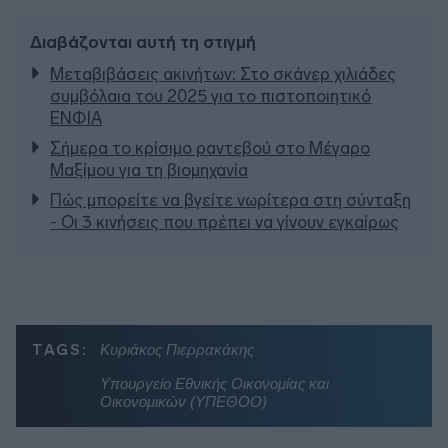
Διαβάζονται αυτή τη στιγμή
Μεταβιβάσεις ακινήτων: Στο σκάνερ χιλιάδες
συμβόλαια του 2025 για το πιστοποιητικό
ΕΝΦΙΑ
Σήμερα το κρίσιμο ραντεβού στο Μέγαρο
Μαξίμου για τη βιομηχανία
Πώς μπορείτε να βγείτε νωρίτερα στη σύνταξη
- Οι 3 κινήσεις που πρέπει να γίνουν εγκαίρως
TAGS:
Κυριάκος Πιερρακάκης
Υπουργείο Εθνικής Οικονομίας και
Οικονομικών (ΥΠΕΘΟΟ)