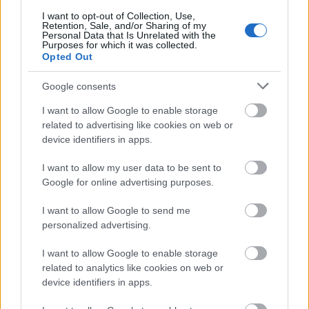
«Ποσά που καταβάλλονται σύμφωνα με την περ.
I want to opt-out of Collection, Use,
Retention, Sale, and/or Sharing of my
ιβ) της παρ. 6 του άρθρου 34 του ν. 3699/2008
Personal Data that Is Unrelated with the
(Β΄199/2008), κατόπιν έκδοσης της σχετικής
Purposes for which it was collected.
Opted Out
κοινής υπουργικής απόφασης, είναι ανεκχώρητα,
ακατάσχετα στα χέρια του Δημοσίου ή τρίτων
Google consents
κατά παρέκκλιση κάθε ειδικής ή γενικής διάταξης,
I want to allow Google to enable storage
δεν δεσμεύονται και δεν συμψηφίζονται με
related to advertising like cookies on web or
βεβαιωμένες οφειλές προς το Δημόσιο, τους
device identifiers in apps.
ασφαλιστικούς φορείς, τους ΟΤΑ Α΄ και Β΄
I want to allow my user data to be sent to
βαθμού και τα πάσης φύσεως
Google for online advertising purposes.
χρηματοπιστωτικά ιδρύματα»
.
I want to allow Google to send me
personalized advertising.
I want to allow Google to enable storage
related to analytics like cookies on web or
device identifiers in apps.