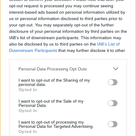
opt-out request is processed you may continue seeing
interest-based ads based on personal information utilized by
us or personal information disclosed to third parties prior to
Τι περιλαμβάνει η διάταξη
your opt-out. You may separately opt-out of the further
disclosure of your personal information by third parties on the
Η διάταξη του σχετικού άρθρου που
IAB’s list of downstream participants. This information may
also be disclosed by us to third parties on the
IAB’s List of
περιλαμβάνεται στο σχέδιο νόμου «Μέτρα
Downstream Participants
that may further disclose it to other
αντιμετώπισης της ενεργειακής κρίσης και
third parties.
ενίσχυσης του διαθέσιμου εισοδήματος των
Please note that this website/app uses one or more Google
πολιτών, μισθολογικές και φορολογικές διατάξεις,
Personal Data Processing Opt Outs
services and may gather and store information including but
ρυθμίσεις για τον εξωδικαστικό μηχανισμό
not limited to your visit or usage behaviour. You may click to
I want to opt-out of the Sharing of my
ρύθμισης οφειλών, συνταξιοδοτικές ρυθμίσεις
personal data.
grant or deny consent to Google and its third-party tags to
Opted In
Δημοσίου, ρυθμίσεις για την Επιτροπή Εποπτείας
use your data for below specified purposes in below Google
consent section.
και Ελέγχου Παιγνίων και βελτίωση του πλαισίου
I want to opt-out of the Sale of my
Personal Data.
για τα παίγνια, ρυθμίσεις για την Εταιρεία
Opted In
Ακινήτων Δημοσίου Ανώνυμη Εταιρεία και λοιπές
I want to opt-out of processing my
διατάξεις», έχει ως εξής:
Personal Data for Targeted Advertising.
Opted In