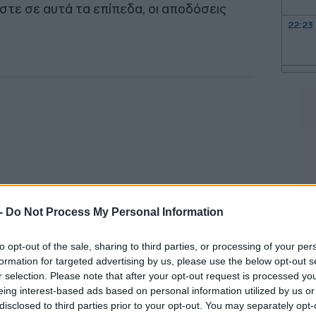
στε σε αυτά τα επίπεδα, οι αποδόσεις
22:23
22:10
21:53
21:40
 -
Do Not Process My Personal Information
to opt-out of the sale, sharing to third parties, or processing of your per
21:30
formation for targeted advertising by us, please use the below opt-out s
r selection. Please note that after your opt-out request is processed y
 αισιόδοξη πρόβλεψη χαλαρώνουν τον φόβο
eing interest-based ads based on personal information utilized by us or
21:15
disclosed to third parties prior to your opt-out. You may separately opt-