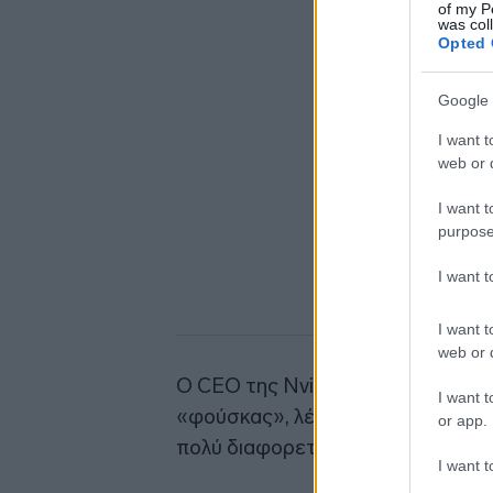
of my P
was col
Opted 
Google 
I want t
web or d
I want t
purpose
I want 
I want t
web or d
Ο CEO της Nvidia,
Τζένσεν Χουά
I want t
«φούσκας», λέγοντας στους αναλυ
or app.
πολύ διαφορετικό».
I want t