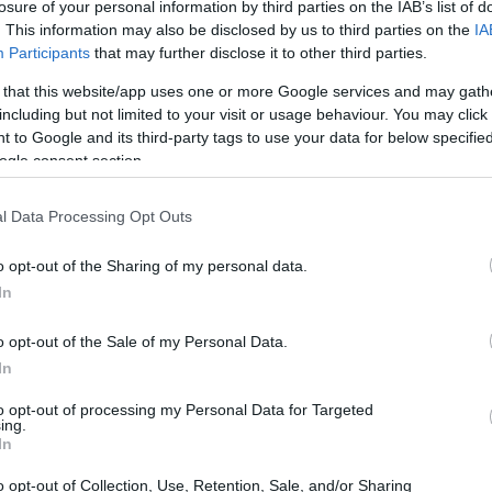
losure of your personal information by third parties on the IAB’s list of
. This information may also be disclosed by us to third parties on the
IA
 μέρα μετά τη δημοσίευση των
Participants
that may further disclose it to other third parties.
21:03
νο αποτελεσμάτων του τεχνολογικού
 that this website/app uses one or more Google services and may gath
νο.
including but not limited to your visit or usage behaviour. You may click 
20:53
 to Google and its third-party tags to use your data for below specifi
ogle consent section.
ταιρείας ημιαγωγών τεχνητής νοημοσύνης
ά κέρδη έως και 5% στη Wall Street, αν
20:40
l Data Processing Opt Outs
ρνητικά.
o opt-out of the Sharing of my personal data.
20:23
In
o opt-out of the Sale of my Personal Data.
20:15
In
to opt-out of processing my Personal Data for Targeted
20:14
ing.
In
o opt-out of Collection, Use, Retention, Sale, and/or Sharing