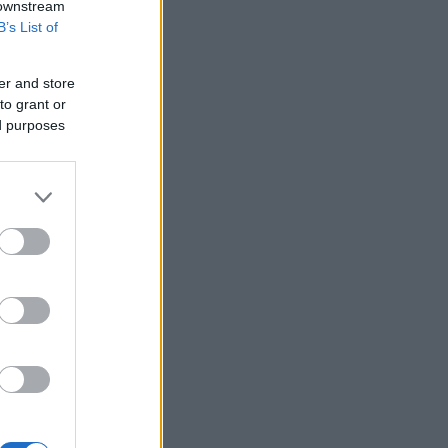
δολαρίου και Μέσης Ανατολής - Η
 downstream
καλύτερη ημέρα από τον Φεβρουάριο
B’s List of
Αρχηγός IDF: Ο ισραηλινός στρατός θα
συνεχίσει να «επιχειρεί προληπτικά»
er and store
στη Γάζα
to grant or
Μικροσκοπικές δίνες ανακαλύφθηκαν
ed purposes
για πρώτη φορά στην επιφάνεια του
Ήλιου
Ο Ζελένσκι ζήτησε από τον Ρούτε
περισσότερη βοήθεια για την
αντιαεροπορική άμυνα
Η Βουλγαρία έλαβε 1 δισ. ευρώ από το
Σχέδιο Ανάκαμψης και Ανθεκτικότητας
Aktor: Πάνω από το 20% η Castellano,
κάτω από το 15% η BLUE SILK μετά την
ΑΜΚ
ΗΠΑ: Ο Αμπντούλ Ελ Σαγιέντ, της
αριστερής πτέρυγας των
Δημοκρατικών, κέρδισε το χρίσμα του
κόμματος στο Μίσιγκαν