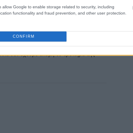
19:02
έχει δημιουργηθεί «φούσκα», ανέφερε ότι
o allow Google to enable storage related to security, including
ει
. Ο δισεκατομμυριούχος επενδυτής είπε
cation functionality and fraud prevention, and other user protection.
ό μια πιο σφιχτή νομισματική πολιτική, αλλά
18:47
ηλότερους περιουσιακούς φόρους.
CONFIRM
18:34
, καθώς βρισκόμαστε σε επίπεδα
λλά δεν έχουμε ακόμη το τρύπημα της