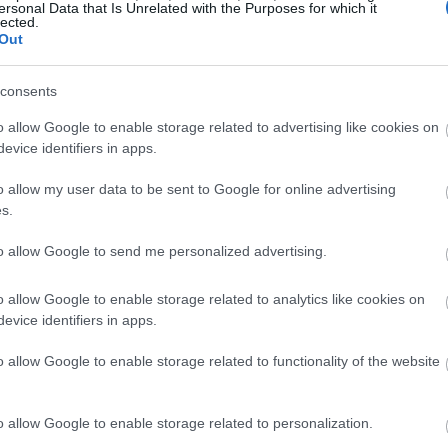
ersonal Data that Is Unrelated with the Purposes for which it
lected.
20:03
Out
consents
19:53
o allow Google to enable storage related to advertising like cookies on
evice identifiers in apps.
19:37
o allow my user data to be sent to Google for online advertising
s.
19:32
to allow Google to send me personalized advertising.
19:29
o allow Google to enable storage related to analytics like cookies on
evice identifiers in apps.
νγκ
, αγνόησε τις ανησυχίες περί
o allow Google to enable storage related to functionality of the website
19:12
τές την Τετάρτη ότι «βλέπουμε κάτι
o allow Google to enable storage related to personalization.