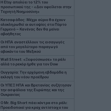
Η Etsy απολύει το 12% του
προσωπικού της - «Δεν οφείλεται στην
Τεχνητή Νοημοσύνη»
Κατσαφάδος: Μέχρι αύριο θα έχουν
ολοκληρωθεί οι αυτοψίες στο Πόρτο
Γερμενό – Κανένας δεν θα μείνει
αβοήθητος
Οι ΗΠΑ αναστέλλουν τις εισαγωγές
από τον μεγαλύτερο παραγωγό
αβοκάντο του Μεξικού
Wall Street: «Ξεφούσκωσε» το ράλι
αλλά το ρεκόρ ήρθε για τον Dow
Ουγγαρία: Την ερχόμενη εβδομάδα η
εκλογή του νέου προέδρου
Οι ΥΠΕΞ ΗΠΑ και Βρετανίας συζήτησαν
την ασφάλεια της Ευρώπης και της
Ουκρανίας
O Mr. Big Short πάει κόντρα στο ράλι:
Προειδοποιεί για κραχ αντίστοιχο του