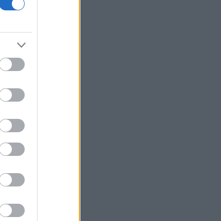
ΔΕΗ: Data center 1 GW, νέα συμφωνία
ΑΠΕ και Vodafone στο επίκεντρο της
επόμενης φάσης ανάπτυξης
Prodea: Εγκρίθηκε πρόγραμμα
επαναγοράς έως 1,3 εκατ. ιδίων
μετοχών
Viohalco: Στα 4,3 δισ. ευρώ ο τζίρος
εξαμήνου, αύξηση 14% - «Άλμα» 62%
στα κέρδη προ φόρων
Fitch: Ο κίνδυνος διόρθωσης στην AI
απειλεί οικονομία και αγορές
Επιφυλακτικό ρεκόρ στις ευρωαγορές
με το βλέμμα στις διαπραγματεύσεις
ΗΠΑ-Ιράν
Τρεις συλλήψεις σε Τρίκαλα, Ανατολική
Αττική και Πρέβεζα για πρόκληση
πυρκαγιάς και παραβάσεις
πυροπροστασίας