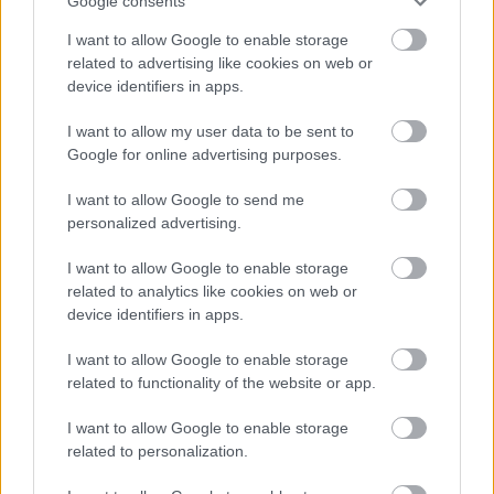
Google consents
του ΤΑΑ, έκανε λόγο για προγράμματα που θα
«τρέξουν», προσεχώς, τα οποία αφορούν σε
I want to allow Google to enable storage
μικρές και μεσαίες επιχειρήσεις, όπως το
related to advertising like cookies on web or
device identifiers in apps.
«Εξοικονομώ - Επιχειρώ», δράσεις
αγροδιατροφής, εξειδικευμένο εργαλείο του
I want to allow my user data to be sent to
REPowerEU, το οποίο θα δημιουργήσει χώρο για
Google for online advertising purposes.
επενδύσεις παραγωγής και εξοικονόμησης
I want to allow Google to send me
ενέργειας, κ.ά.
personalized advertising.
I want to allow Google to enable storage
related to analytics like cookies on web or
device identifiers in apps.
I want to allow Google to enable storage
related to functionality of the website or app.
I want to allow Google to enable storage
related to personalization.