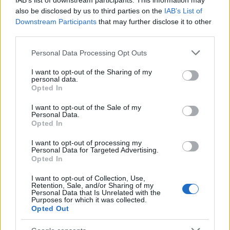
IAB’s list of downstream participants. This information may
also be disclosed by us to third parties on the
IAB’s List of
Downstream Participants
that may further disclose it to other
third parties.
Μίλησε για τη «fast track» ηλεκτρονική
Please note that this website/app uses one or more Google
Personal Data Processing Opt Outs
διαδικασία υπογραφής σύμβασης μεταξύ
services and may gather and store information including but
επιχείρησης και συνεργαζόμενης με το ΤΑΑ
not limited to your visit or usage behaviour. You may click to
I want to opt-out of the Sharing of my
personal data.
grant or deny consent to Google and its third-party tags to
τράπεζας. «Δεν υπάρχει άλλο κρατικό πρόγραμμα
Opted In
use your data for below specified purposes in below Google
που να δίνει χρήματα για επενδύσεις μέσα σε 1,5-
consent section.
I want to opt-out of the Sale of my
2 μήνες», δήλωσε, τονίζοντας πως «κανένας
Personal Data.
δημόσιος λειτουργός ή πολιτικός δεν υπογράφει
Opted In
σε κάποιο στάδιο της διαδικασίας, από την
I want to opt-out of processing my
υποβολή της αίτησης έως την τελική απόφαση. Η
Personal Data for Targeted Advertising.
Opted In
βιωσιμότητα του επενδυτικού σχεδίου κρίνεται
από το τραπεζικό σύστημα και η επιλεξιμότητα
I want to opt-out of Collection, Use,
Retention, Sale, and/or Sharing of my
από τους ορκωτούς ελεγκτές».
Personal Data that Is Unrelated with the
Purposes for which it was collected.
Opted Out
Τέλος, σε σχέση με το σκέλος των επιδοτήσεων