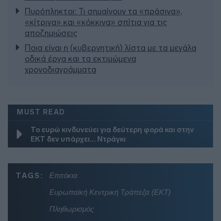
Πυρόπληκτοι: Τι σημαίνουν τα «πράσινα»,
«κίτρινα» και «κόκκινα» σπίτια για τις
αποζημιώσεις
Ποια είναι η (κυβερνητική) λίστα με τα μεγάλα
οδικά έργα και τα εκτιμώμενα
χρονοδιαγράμματα
MUST READ
Το ευρώ κινδυνεύει για δεύτερη φορά και στην
ΕΚΤ δεν υπάρχει… Ντράγκι
TAGS:
Επιτόκια
Ευρωπαϊκή Κεντρική Τράπεζα (ΕΚΤ)
Πληθωρισμός