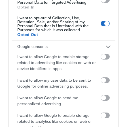
Personal Data for Targeted Advertising.
αρνητικές αποδόσεις σε ένα περιβάλλον υψηλών
Opted In
πληθωριστικών πιέσεων.
I want to opt-out of Collection, Use,
Retention, Sale, and/or Sharing of my
Personal Data that Is Unrelated with the
Purposes for which it was collected.
Opted Out
Google consents
I want to allow Google to enable storage
related to advertising like cookies on web or
device identifiers in apps.
I want to allow my user data to be sent to
Google for online advertising purposes.
I want to allow Google to send me
personalized advertising.
I want to allow Google to enable storage
related to analytics like cookies on web or
Βέβαια η πίεση αυτή
διευρύνει και τα spreads