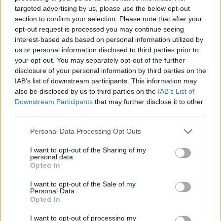
targeted advertising by us, please use the below opt-out
section to confirm your selection. Please note that after your
opt-out request is processed you may continue seeing
interest-based ads based on personal information utilized by
us or personal information disclosed to third parties prior to
your opt-out. You may separately opt-out of the further
disclosure of your personal information by third parties on the
IAB’s list of downstream participants. This information may
also be disclosed by us to third parties on the
IAB’s List of
Downstream Participants
that may further disclose it to other
third parties.
Please note that this website/app uses one or more Google
Personal Data Processing Opt Outs
services and may gather and store information including but
not limited to your visit or usage behaviour. You may click to
I want to opt-out of the Sharing of my
personal data.
grant or deny consent to Google and its third-party tags to
Opted In
use your data for below specified purposes in below Google
Η πραγματικότητα αυτή έχει σπρώξει τις
consent section.
I want to opt-out of the Sale of my
Personal Data.
αποδόσεις των ομολόγων συνολικά προς τα πάνω
Opted In
και έχει μειώσει πολύ δραστικά τον όγκο των
ομολόγων που εξακολουθούν να κυκλοφορούν με
I want to opt-out of processing my