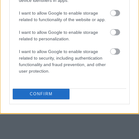
device identifiers in apps.
ιδιαίτερα
μεταξύ των investment και non
I want to allow Google to enable storage
investment grade βαθμίδων πιστοληπτικής
related to functionality of the website or app.
αξιολόγησης
, εξ ου και η σταδιακή διεύρυνση
των spreads των ελληνικών ομολόγων με τα
I want to allow Google to enable storage
ιταλικά, τα ισπανικά και τα πορτογαλικά, πέραν
related to personalization.
βεβαίως των γερμανικών.
I want to allow Google to enable storage
related to security, including authentication
functionality and fraud prevention, and other
user protection.
CONFIRM