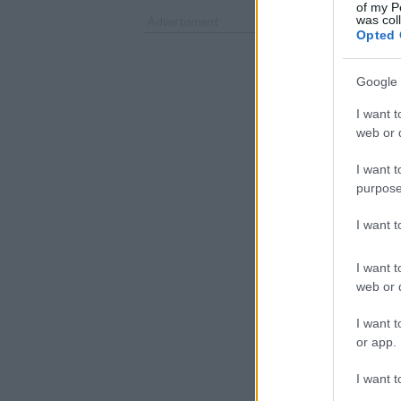
of my P
was col
Opted 
Google 
I want t
web or d
I want t
purpose
I want 
I want t
web or d
I want t
or app.
I want t