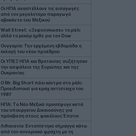
Οι ΗΠΑ αναστέλλουν τις εισαγωγές
από τον μεγαλύτερο παραγωγό
αβοκάντο του Μεξικού
Wall Street: «Ξεφούσκωσε» το ράλι
αλλά το ρεκόρ ήρθε για τον Dow
Ουγγαρία: Την ερχόμενη εβδομάδα η
εκλογή του νέου προέδρου
Οι ΥΠΕΞ ΗΠΑ και Βρετανίας συζήτησαν
την ασφάλεια της Ευρώπης και της
Ουκρανίας
O Mr. Big Short πάει κόντρα στο ράλι:
Προειδοποιεί για κραχ αντίστοιχο του
1987
ΗΠΑ: Το Νέο Μεξικό προσέφυγε κατά
του υπουργείου Δικαιοσύνης για
πρόσβαση στους φακέλους Έπστιν
Λιθουανία: Εντοπίστηκε σήραγγα κάτω
από τον συνοριακό φράχτη με τη