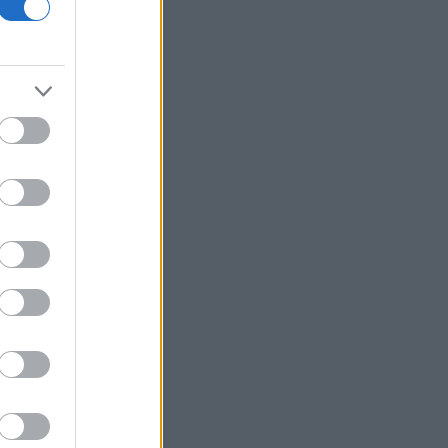
Viohalco: Στα 4,3 δισ. ευρώ ο τζίρος
εξαμήνου, αύξηση 14% - «Άλμα» 62%
στα κέρδη προ φόρων
Fitch: Ο κίνδυνος διόρθωσης στην AI
απειλεί οικονομία και αγορές
Επιφυλακτικό ρεκόρ στις ευρωαγορές
με το βλέμμα στις διαπραγματεύσεις
ΗΠΑ-Ιράν
Τρεις συλλήψεις σε Τρίκαλα, Ανατολική
Αττική και Πρέβεζα για πρόκληση
πυρκαγιάς και παραβάσεις
πυροπροστασίας
Ιράν: Συμφώνησε με το Ομάν για τις
συντεταγμένες της διαδρομής μέσω
των Στενών του Ορμούζ
Flexopack: Από 7 Αυγούστου η
διαπραγμάτευση των 82.400 νέων
μετοχών