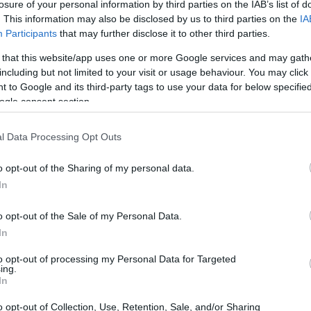
εντάμηνο του 2026 στην
losure of your personal information by third parties on the IAB’s list of
. This information may also be disclosed by us to third parties on the
IA
 αεροδρόμια διαχείρισης της
Participants
that may further disclose it to other third parties.
20:40
 that this website/app uses one or more Google services and may gath
including but not limited to your visit or usage behaviour. You may click 
20:23
 to Google and its third-party tags to use your data for below specifi
 πεντάμηνο του 2026, η επιβατική κίνηση
ogle consent section.
ης ΥΠΑ, (Ηράκλειο, Καλαμάτα,
20:15
ια, Ιωάννινα, Χίος, Κοζάνη, Καστοριά,
l Data Processing Opt Outs
, Νέα Αγχίαλος, Πάρος, Σύρος, 'Αραξος,
o opt-out of the Sharing of my personal data.
ριζο, Κάσος, Λέρος, Σητεία), σε σχέση με
20:14
In
o opt-out of the Sale of my Personal Data.
τιστικά στοιχεία της ΥΠΑ, το σύνολο των
20:03
In
ις επιβατών εξωτερικού και εσωτερικού)
to opt-out of processing my Personal Data for Targeted
ους 2.946.699 επιβάτες, έναντι
ing.
In
19:53
ο διάστημα του 2025.
o opt-out of Collection, Use, Retention, Sale, and/or Sharing