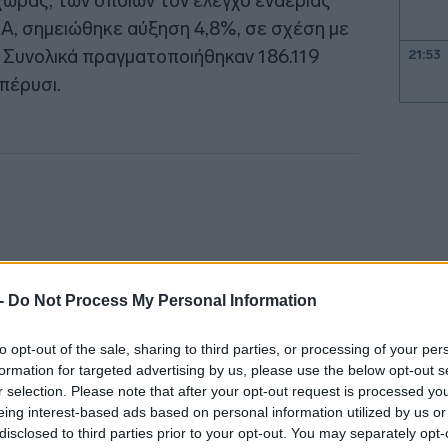
ώρας, των οποίων τον έλεγχο εναέριας
ΠΑ, σημειώθηκε αύξηση 4,8%, σε σχέση με
. Συνολικά πραγματοποιήθηκαν 186.119
21:53
πέρυσι.
21:40
21:30
21:15
 -
Do Not Process My Personal Information
to opt-out of the sale, sharing to third parties, or processing of your per
21:03
formation for targeted advertising by us, please use the below opt-out s
r selection. Please note that after your opt-out request is processed y
eing interest-based ads based on personal information utilized by us or
20:53
disclosed to third parties prior to your opt-out. You may separately opt-