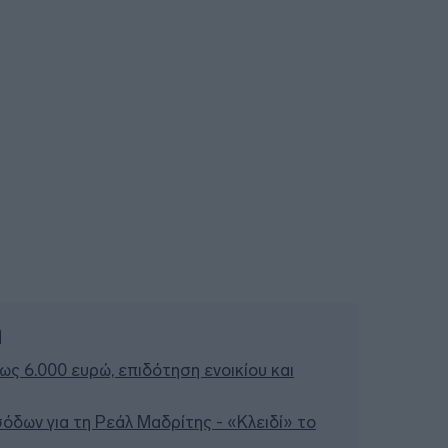
ή
έως 6.000 ευρώ, επιδότηση ενοικίου και
σόδων για τη Ρεάλ Μαδρίτης - «Κλειδί» το