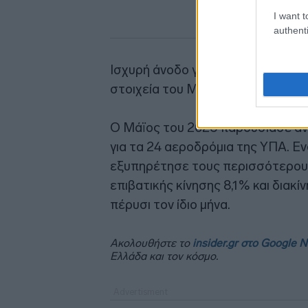
I want t
authenti
Ισχυρή άνοδο για τα αεροδρόμια 
στοιχεία του Μαΐου, ρεκόρ επιβα
Ο Μάϊος του 2026 παρουσίασε άνο
για τα 24 αεροδρόμια της ΥΠΑ. Εν
εξυπηρέτησε τους περισσότερους
επιβατικής κίνησης 8,1% και διακίν
πέρυσι τον ίδιο μήνα.
Ακολουθήστε το
insider.gr στο Google 
Ελλάδα και τον κόσμο.