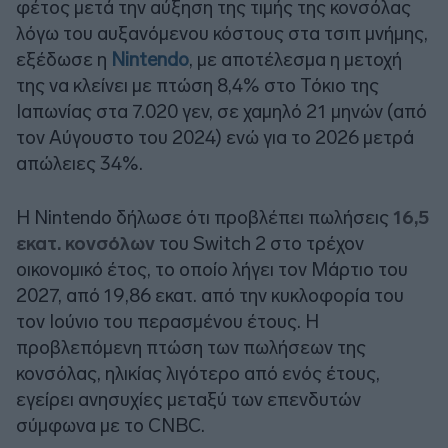
φέτος μετά την αύξηση της τιμής της κονσόλας
λόγω του αυξανόμενου κόστους στα τσιπ μνήμης,
εξέδωσε η
Nintendo
, με αποτέλεσμα η μετοχή
της να κλείνει με πτώση 8,4% στο Τόκιο της
Ιαπωνίας στα 7.020 γεν, σε χαμηλό 21 μηνών (από
τον Αύγουστο του 2024) ενώ για το 2026 μετρά
απώλειες 34%.
Η Nintendo δήλωσε ότι προβλέπει πωλήσεις
16,5
εκατ. κονσόλων
του Switch 2 στο τρέχον
οικονομικό έτος, το οποίο λήγει τον Μάρτιο του
2027, από 19,86 εκατ. από την κυκλοφορία του
τον Ιούνιο του περασμένου έτους. Η
προβλεπόμενη πτώση των πωλήσεων της
κονσόλας, ηλικίας λιγότερο από ενός έτους,
εγείρει ανησυχίες μεταξύ των επενδυτών
σύμφωνα με το CNBC.