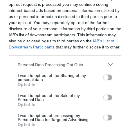
opt-out request is processed you may continue seeing
Ακολουθήστε το
insider.gr στο Google News
και μάθετε
interest-based ads based on personal information utilized by
πρώτοι όλες τις
ειδήσεις
από την Ελλάδα και τον κόσμο.
us or personal information disclosed to third parties prior to
your opt-out. You may separately opt-out of the further
disclosure of your personal information by third parties on the
IAB’s list of downstream participants. This information may
also be disclosed by us to third parties on the
IAB’s List of
Downstream Participants
that may further disclose it to other
third parties.
Please note that this website/app uses one or more Google
Personal Data Processing Opt Outs
services and may gather and store information including but
not limited to your visit or usage behaviour. You may click to
I want to opt-out of the Sharing of my
personal data.
grant or deny consent to Google and its third-party tags to
Opted In
use your data for below specified purposes in below Google
consent section.
I want to opt-out of the Sale of my
Personal Data.
Opted In
I want to opt-out of processing my
Personal Data for Targeted Advertising.
Opted In