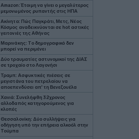
Amazon: Έτοιμη να γίνει ο μεγαλύτερος
μεμονωμένος ρυπαντής στις ΗΠΑ
Ακίνητα: Πώς Παγκράτι, Μετς, Νέος
Κόσμος αναδεικνύονται σε hot αστικές
γειτονιές της Αθήνας
Μαρινάκης: Το δημογραφικό δεν
μπορεί να περιμένει
Δύο τραυματίες αστυνομικοί της ΔΙΑΣ
σε τροχαίο στο Λαγονήσι
Τραμπ: Ασφυκτικές πιέσεις σε
μεγιστάνα του πετρελαίου να
αποεπενδύσει απ' τη Βενεζουέλα
Χανιά: Συνελήφθη 32χρονος
αλλοδαπός κατηγορούμενος για
κλοπές
Θεσσαλονίκη: Δύο συλλήψεις για
οδήγηση υπό την επήρεια αλκοόλ στην
Τούμπα