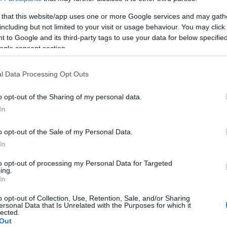
10:48
 that this website/app uses one or more Google services and may gath
including but not limited to your visit or usage behaviour. You may click 
 to Google and its third-party tags to use your data for below specifi
ogle consent section.
10:36
l Data Processing Opt Outs
10:28
o opt-out of the Sharing of my personal data.
In
10:21
o opt-out of the Sale of my Personal Data.
In
09:47
to opt-out of processing my Personal Data for Targeted
ing.
In
09:35
o opt-out of Collection, Use, Retention, Sale, and/or Sharing
ersonal Data that Is Unrelated with the Purposes for which it
lected.
Out