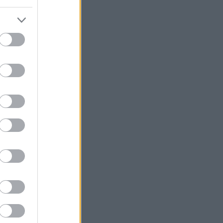
Υπ. Μεταφορών: Οριστική λύση στο
ζήτημα των πινακίδων κυκλοφορίας
Τράπεζες: Στα 15 δισ. ευρώ ο στόχος
για νέα δάνεια το 2026
Γερμανία: Επεκτείνεται η έρευνα για
την ασφάλεια από τα drones μετά το
περιστατικό σε αεροδρόμιο
Καναδάς: Σε κατάσταση έκτακτης
ανάγκης κηρύχθηκε η επαρχία της
Βρετανικής Κολομβίας εξαιτίας των
πυρκαγιών
ΗΠΑ: Ο καρκίνος του Τζο Μπάιντεν έχει
εξαπλωθεί δηλώνει ο γιος του
Κέρκυρα: Οι top παραλίες που πρέπει
να επισκεφθείτε