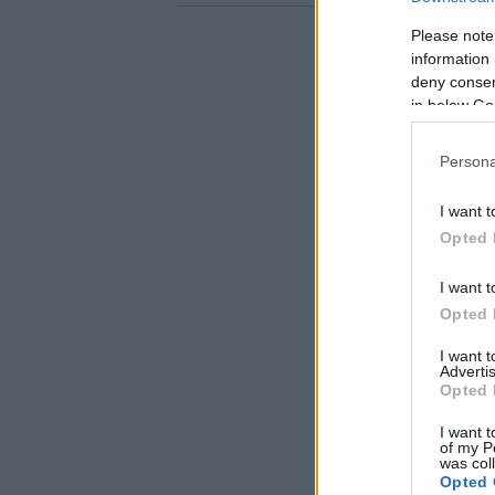
Please note
information 
deny consent
in below Go
Persona
I want t
Opted 
I want t
Opted 
I want 
Advertis
Opted 
I want t
of my P
was col
Opted 