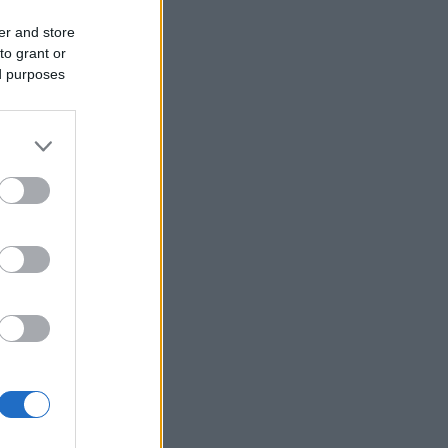
Υεμένη: Οι Χούθι ανακοίνωσαν ότι
er and store
έπληξαν σαουδαραβικό διυλιστήριο
to grant or
στην ακτή της Ερυθράς Θάλασσας
ed purposes
Καρτάλης: Η Ευρώπη θερμαίνεται
ταχύτερα από άλλες ηπείρους
ΠΑΣΟΚ: Η «Εστία» ανάλωσε τη μισή
ύλη της για να μην πει απολύτως
τίποτα και να επαναλάβει το
φαντασιόπληκτο ρεπορτάζ της
Ιράν: Η Τεχεράνη θέτει όρους για
οποιοδήποτε εκ νέου άνοιγμα των
Στενών του Ορμούζ
Δεύτερη πηγή εισοδήματος για τους
επαγγελματίες ψαράδες ο αλιευτικός
τουρισμός
Το κομμάτι πύραυλου που
προσέκρουσε στη Σελήνη γίνεται
χρυσή ευκαιρία μελέτης για ειδικούς
επιστήμονες