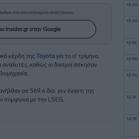
13:29
άρθρα στα αποτελέσματα αναζήτησης.
13:00
υ insider.gr στην Google
12:56
ικά κέρδη της
Toyota
για το α' τρίμηνο,
12:50
 αναλυτές, καθώς οι δασμοί άσκησαν
βιομηχανία.
12:34
ανήλθαν σε 569,4 δισ. γεν έναντι της
12:21
γεν σύμφωνα με την LSEG.
12:18