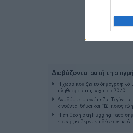
Διαβάζονται αυτή τη στιγμ
Η χώρα που ζει το δημογραφικό 
πληθυσμού της μέχρι το 2070
Ακαθάριστα οικόπεδα: Τι γίνεται
κινούνται δήμοι και ΠΣ, ποιος π
Η επίθεση στη Hugging Face σημ
εποχής κυβερνοεπιθέσεων με AI