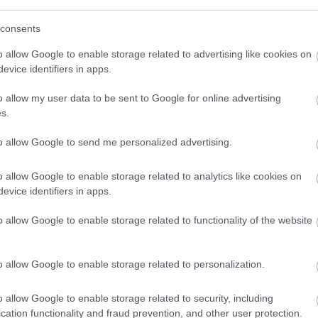
09:22
consents
να σημειώνουν πτώση για τρίτη
o allow Google to enable storage related to advertising like cookies on
09:12
 τις δυσκολίες της εταιρείας να
evice identifiers in apps.
 μεταβάλλεται συνεχώς, όπως δήλωσε ο
09:00
o allow my user data to be sent to Google for online advertising
άρκεια παρουσίαση των αποτελεσμάτων.
s.
ων μέτρων που έχουμε λάβει περιορίστηκε
08:55
to allow Google to send me personalized advertising.
να υλοποιηθεί βραχυπρόθεσμα», ανέφερε.
o allow Google to enable storage related to analytics like cookies on
News
και μάθετε πρώτοι όλες τις
ειδήσεις
από την
evice identifiers in apps.
08:49
o allow Google to enable storage related to functionality of the website
08:41
o allow Google to enable storage related to personalization.
o allow Google to enable storage related to security, including
cation functionality and fraud prevention, and other user protection.