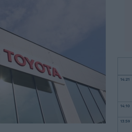
14:21
14:10
13:59