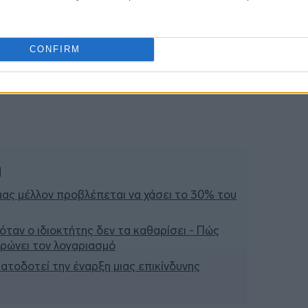
CONFIRM
ή
μας μέλλον προβλέπεται να χάσει το 30% του
 όταν ο ιδιοκτήτης δεν τα καθαρίσει - Πώς
ληρώνει τον λογαριασμό
ατοδοτεί την έναρξη μιας επικίνδυνης