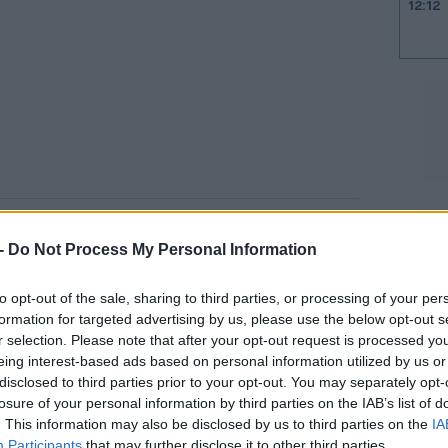
12:12
11:57
11:51
11:37
οριακά κατά 1,89%
σε ετήσια βάση στο
 -
Do Not Process My Personal Information
11:26
ρτιο στα 12,6 τρισ. γεν όπως αναμενόταν.
11:16
to opt-out of the sale, sharing to third parties, or processing of your per
formation for targeted advertising by us, please use the below opt-out s
ο guidance της αναμένοντας μείωση 20%
11:04
r selection. Please note that after your opt-out request is processed y
ονομικό έτος που λήγει το Μάρτιο του 2027,
eing interest-based ads based on personal information utilized by us or
α έσοδα από πωλήσεις κατά 0,6%.
disclosed to third parties prior to your opt-out. You may separately opt-
losure of your personal information by third parties on the IAB’s list of
. This information may also be disclosed by us to third parties on the
IA
10:57
Participants
that may further disclose it to other third parties.