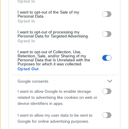
Opted In
επισημαίνοντας ότι «η ανάπτυξη στηρίζεται
use your data for below specified purposes in below Google
στους ανθρώπους και κυρίως στους νέους».
consent section.
I want to opt-out of the Sale of my
Personal Data.
Opted In
Πηγή: ΑΠΕ - ΜΠΕ
I want to opt-out of processing my
Personal Data for Targeted Advertising.
Opted In
I want to opt-out of Collection, Use,
Retention, Sale, and/or Sharing of my
Personal Data that Is Unrelated with the
Purposes for which it was collected.
Opted Out
Google consents
I want to allow Google to enable storage
related to advertising like cookies on web or
device identifiers in apps.
I want to allow my user data to be sent to
Google for online advertising purposes.