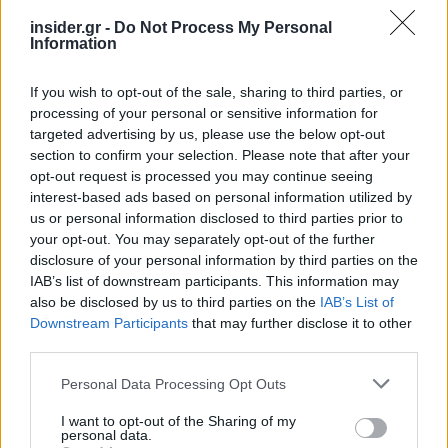
insider.gr -
Do Not Process My Personal
Information
If you wish to opt-out of the sale, sharing to third parties, or
processing of your personal or sensitive information for
targeted advertising by us, please use the below opt-out
section to confirm your selection. Please note that after your
opt-out request is processed you may continue seeing
interest-based ads based on personal information utilized by
us or personal information disclosed to third parties prior to
your opt-out. You may separately opt-out of the further
disclosure of your personal information by third parties on the
IAB’s list of downstream participants. This information may
also be disclosed by us to third parties on the
IAB’s List of
Downstream Participants
that may further disclose it to other
Τέλος, διαβεβαίωσε ότι το Επιμελητήριο θα
third parties.
συνεχίσει να στηρίζει πρωτοβουλίες που
Please note that this website/app uses one or more Google
συνδέουν την εκπαίδευση με την αγορά εργασίας
Personal Data Processing Opt Outs
services and may gather and store information including but
και ενισχύουν τον διάλογο μεταξύ ακαδημαϊκής
not limited to your visit or usage behaviour. You may click to
I want to opt-out of the Sharing of my
κοινότητας και επιχειρηματικότητας,
personal data.
grant or deny consent to Google and its third-party tags to