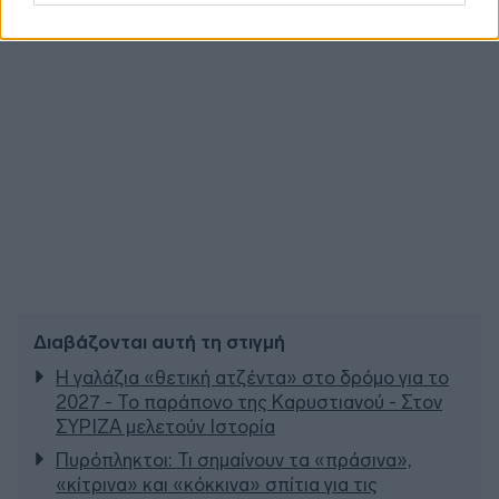
Διαβάζονται αυτή τη στιγμή
Η γαλάζια «θετική ατζέντα» στο δρόμο για το
2027 - Το παράπονο της Καρυστιανού - Στον
ΣΥΡΙΖΑ μελετούν Ιστορία
Πυρόπληκτοι: Τι σημαίνουν τα «πράσινα»,
«κίτρινα» και «κόκκινα» σπίτια για τις