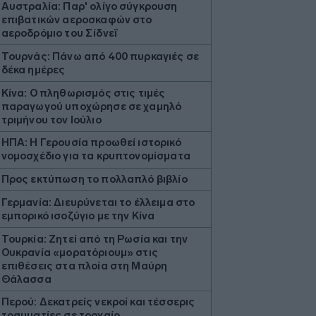
Αυστραλία: Παρ' ολίγο σύγκρουση
επιβατικών αεροσκαφών στο
αεροδρόμιο του Σίδνεϊ
Τουρνάς: Πάνω από 400 πυρκαγιές σε
δέκα ημέρες
Κίνα: Ο πληθωρισμός στις τιμές
παραγωγού υποχώρησε σε χαμηλό
τριμήνου τον Ιούλιο
ΗΠΑ: Η Γερουσία προωθεί ιστορικό
νομοσχέδιο για τα κρυπτονομίσματα
Προς εκτύπωση το πολλαπλό βιβλίο
Γερμανία: Διευρύνεται το έλλειμα στο
εμπορικό ισοζύγιο με την Κίνα
Τουρκία: Ζητεί από τη Ρωσία και την
Ουκρανία «μορατόριουμ» στις
επιθέσεις στα πλοία στη Μαύρη
Θάλασσα
Περού: Δεκατρείς νεκροί και τέσσερις
τραυματίες σε τροχαίο