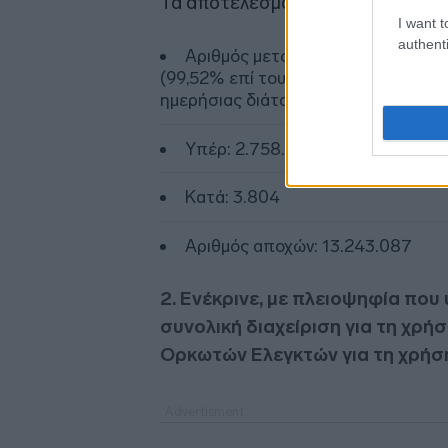
Τα αποτελέσματα της ψηφοφορίας 
I want t
authenti
Αριθμός μετοχών για τις οποίες 
(99,52% επί του μετοχικού κεφαλαίο
ημερήσιας διάταξης), εκ των οποίων:
Υπέρ: 2.758.677.776
Κατά: 3.804
Αριθμός αποχών: 13.243.087
2. Ενέκρινε, με πλειοψηφία που 
συνολική διαχείριση για τη χρή
Ορκωτών Ελεγκτών για τη χρήσ