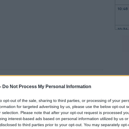
10:48
10:36
10:28
10:21
ιρεία («Eurobank» ή «Τράπεζα»)
 -
Do Not Process My Personal Information
09:47
to opt-out of the sale, sharing to third parties, or processing of your per
ων μετόχων της Eurobank, που συνεδρίασε
formation for targeted advertising by us, please use the below opt-out s
09:35
r selection. Please note that after your opt-out request is processed y
0 π.μ., με υβριδικό τρόπο, ήτοι με φυσική
eing interest-based ads based on personal information utilized by us or
υσα του Συνεδριακού Κέντρου της Νέας
disclosed to third parties prior to your opt-out. You may separately opt-