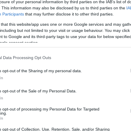
ού αρ. 8, Νέα Ιωνία, Τ.Κ. 14234, και με τη
losure of your personal information by third parties on the IAB’s list of
. This information may also be disclosed by us to third parties on the
IA
09:22
σταση σε πραγματικό χρόνο μέσω
Participants
that may further disclose it to other third parties.
τοχοι εκπροσωπούντες 2.771.924.667
09:12
 that this website/app uses one or more Google services and may gath
ών, ήτοι ποσοστό 76,98% του
including but not limited to your visit or usage behaviour. You may click 
ίου με δικαίωμα ψήφου. Επί των θεμάτων
 to Google and its third-party tags to use your data for below specifi
09:00
αφέρονται στην από 31.03.2026
ogle consent section.
λευση:
l Data Processing Opt Outs
08:55
o opt-out of the Sharing of my personal data.
In
08:49
o opt-out of the Sale of my Personal Data.
In
08:41
to opt-out of processing my Personal Data for Targeted
ing.
08:32
In
o opt-out of Collection, Use, Retention, Sale, and/or Sharing
08:28