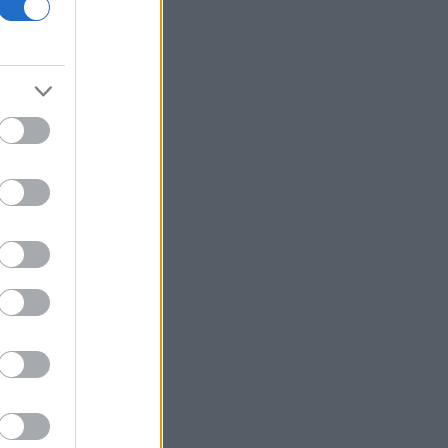
σηματοδοτεί την έναρξη μιας
επικίνδυνης εποχής
κυβερνοεπιθέσεων με AI
Ενέργεια και τράπεζες οδηγούν την
ευρωπαϊκή κερδοφορία - Αναβαθμίζει
τις εκτιμήσεις η Deutsche Bank
Φοιτητική Στέγη: Όσα πρέπει να
γνωρίζει κάθε οικογένεια πριν νοικιάσει
σπίτι
Ακαθάριστα οικόπεδα: Τι γίνεται όταν
ο ιδιοκτήτης δεν τα καθαρίσει - Πώς
κινούνται δήμοι και ΠΣ, ποιος πληρώνει
τον λογαριασμό
Η χώρα που ζει το δημογραφικό μας
μέλλον προβλέπεται να χάσει το 30%
του πληθυσμού της μέχρι το 2070
ΣΕΤΕ: Σημαντική θεσμική εξέλιξη το
χωροταξικό για τον τουρισμό
Βρετανία: Τα αχρησιμοποίητα