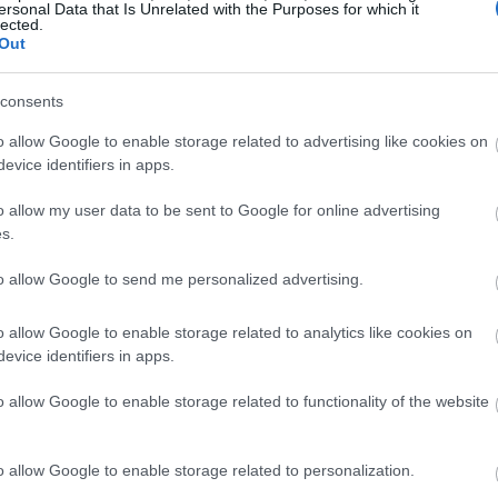
ersonal Data that Is Unrelated with the Purposes for which it
lected.
Out
08:20
consents
o allow Google to enable storage related to advertising like cookies on
evice identifiers in apps.
08:14
o allow my user data to be sent to Google for online advertising
s.
08:06
to allow Google to send me personalized advertising.
o allow Google to enable storage related to analytics like cookies on
υπερβαίνει το όριο του νόμου, τις
08:00
evice identifiers in apps.
μένες Χρηματοοικονομικές Καταστάσεις
o allow Google to enable storage related to functionality of the website
σχετικές Εκθέσεις του Διοικητικού
23:58
λεγκτών.
o allow Google to enable storage related to personalization.
23:35