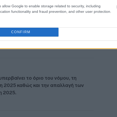
για το εν λόγω θέμα είχαν ως εξής:
o allow Google to enable storage related to security, including
cation functionality and fraud prevention, and other user protection.
δόθηκαν έγκυρες ψήφοι: 2.758.681.580
υ με δικαίωμα ψήφου επί των θεμάτων της
CONFIRM
υπερβαίνει το όριο του νόμου, τη
ση 2025 καθώς και την απαλλαγή των
η 2025.