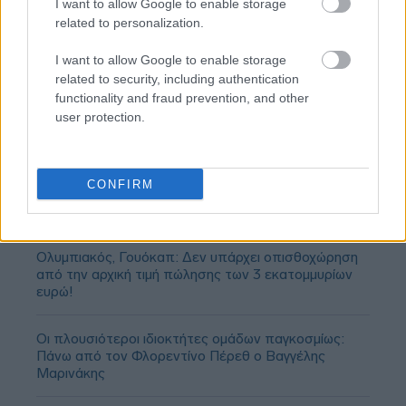
I want to allow Google to enable storage
related to personalization.
I want to allow Google to enable storage
related to security, including authentication
functionality and fraud prevention, and other
user protection.
CONFIRM
Ολυμπιακός, Γουόκαπ: Δεν υπάρχει οπισθοχώρηση
από την αρχική τιμή πώλησης των 3 εκατομμυρίων
ευρώ!
Οι πλουσιότεροι ιδιοκτήτες ομάδων παγκοσμίως:
Πάνω από τον Φλορεντίνο Πέρεθ ο Βαγγέλης
Μαρινάκης