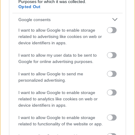
Νοεμβρίου για περισσότερες από 400
Purposes for which it was collected.
επιχειρήσεις
Opted Out
Μετά την επιτυχία των καθαρών οικοπέδων, ας
Google consents
τολμήσουμε τα «καθαρά χωράφια» και
μεταρρύθμιση της γης στην Ελλάδα
I want to allow Google to enable storage
related to advertising like cookies on web or
device identifiers in apps.
I want to allow my user data to be sent to
Google for online advertising purposes.
TAGS:
Alumil
I want to allow Google to send me
personalized advertising.
I want to allow Google to enable storage
BEST OF
INTERNET
related to analytics like cookies on web or
device identifiers in apps.
I want to allow Google to enable storage
related to functionality of the website or app.