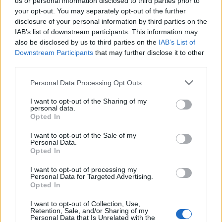
us or personal information disclosed to third parties prior to
your opt-out. You may separately opt-out of the further
disclosure of your personal information by third parties on the
IAB’s list of downstream participants. This information may
also be disclosed by us to third parties on the
IAB’s List of
Downstream Participants
that may further disclose it to other
third parties.
Please note that this website/app uses one or more Google
Personal Data Processing Opt Outs
services and may gather and store information including but
not limited to your visit or usage behaviour. You may click to
I want to opt-out of the Sharing of my
personal data.
grant or deny consent to Google and its third-party tags to
Opted In
use your data for below specified purposes in below Google
consent section.
I want to opt-out of the Sale of my
Personal Data.
Opted In
Διαβάζονται αυτή τη στιγμή
I want to opt-out of processing my
Personal Data for Targeted Advertising.
Ο Τραμπ αναδημοσίευσε συνέντευξη του
Opted In
Πλεύρη
I want to opt-out of Collection, Use,
Εξοικονομώ - Επιχειρώ: Παράταση έως τις 30
Retention, Sale, and/or Sharing of my
Personal Data that Is Unrelated with the