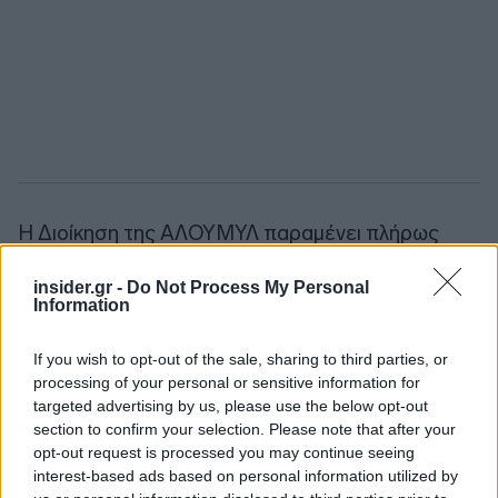
Η Διοίκηση της ΑΛΟΥΜΥΛ παραμένει πλήρως
προσηλωμένη στην τήρηση των κανόνων
διαφάνειας και εταιρικής διακυβέρνησης, ενώ
insider.gr -
Do Not Process My Personal
Information
συνεχίζει με σταθερότητα και στρατηγικό
προσανατολισμό την αναπτυξιακή της πορεία.
If you wish to opt-out of the sale, sharing to third parties, or
processing of your personal or sensitive information for
targeted advertising by us, please use the below opt-out
Ακολουθήστε το
insider.gr στο Google News
και μάθετε
πρώτοι όλες τις
ειδήσεις
από την Ελλάδα και τον κόσμο.
section to confirm your selection. Please note that after your
opt-out request is processed you may continue seeing
interest-based ads based on personal information utilized by