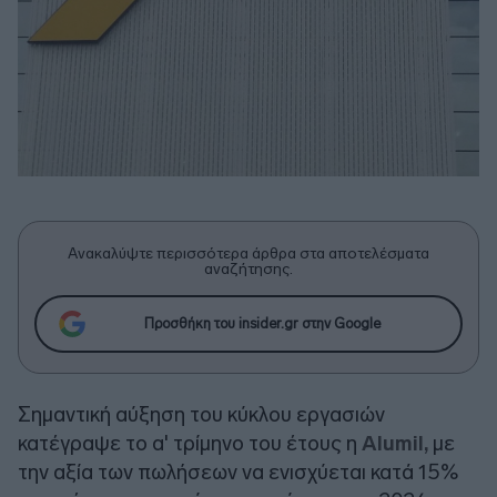
Ανακαλύψτε περισσότερα άρθρα στα αποτελέσματα
αναζήτησης.
Προσθήκη του insider.gr στην Google
Σημαντική αύξηση του κύκλου εργασιών
κατέγραψε το α' τρίμηνο του έτους η
Alumil,
με
την αξία των πωλήσεων να ενισχύεται κατά 15%