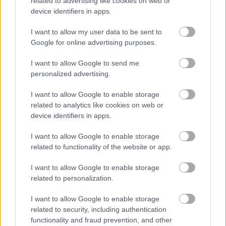
related to advertising like cookies on web or
device identifiers in apps.
I want to allow my user data to be sent to
Google for online advertising purposes.
Διαβάζονται αυτή τη στιγμή
I want to allow Google to send me
personalized advertising.
Η γαλάζια «θετική ατζέντα» στο δρόμο για το
2027 - Το παράπονο της Καρυστιανού - Στον
I want to allow Google to enable storage
ΣΥΡΙΖΑ μελετούν Ιστορία
related to analytics like cookies on web or
Πυρόπληκτοι: Τι σημαίνουν τα «πράσινα»,
device identifiers in apps.
«κίτρινα» και «κόκκινα» σπίτια για τις
αποζημιώσεις
I want to allow Google to enable storage
related to functionality of the website or app.
Ποια είναι η (κυβερνητική) λίστα με τα μεγάλα
οδικά έργα και τα εκτιμώμενα
I want to allow Google to enable storage
χρονοδιαγράμματα
related to personalization.
I want to allow Google to enable storage
related to security, including authentication
functionality and fraud prevention, and other