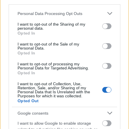
third parties.
τις εκπομπές αερίων του θερμοκηπίου αλλά και
θα αποτελέσει πρότυπο για άλλες πόλεις που
Please note that this website/app uses one or more Google
Personal Data Processing Opt Outs
επιδιώκουν τη μετάβαση σε καθαρότερες
services and may gather and store information including but
not limited to your visit or usage behaviour. You may click to
I want to opt-out of the Sharing of my
ενεργειακές λύσεις.
personal data.
grant or deny consent to Google and its third-party tags to
Opted In
use your data for below specified purposes in below Google
Ακολουθήστε το
insider.gr στο Google News
και μάθετε
consent section.
I want to opt-out of the Sale of my
πρώτοι όλες τις
ειδήσεις
από την Ελλάδα και τον κόσμο.
Personal Data.
Opted In
I want to opt-out of processing my
Personal Data for Targeted Advertising.
Opted In
I want to opt-out of Collection, Use,
Retention, Sale, and/or Sharing of my
Personal Data that Is Unrelated with the
Purposes for which it was collected.
Opted Out
Google consents
I want to allow Google to enable storage