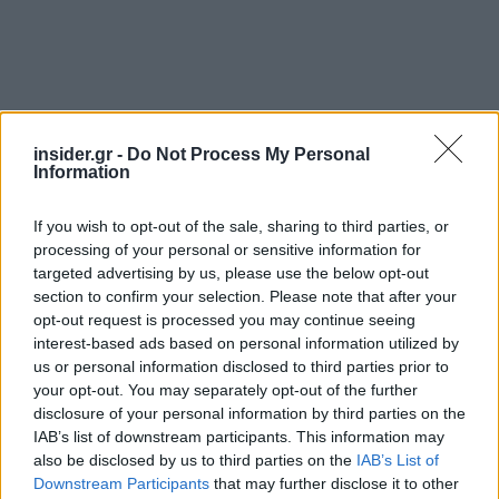
insider.gr -
Do Not Process My Personal
Information
Βασικά συστατικά του έργου περιλαμβάνουν την
If you wish to opt-out of the sale, sharing to third parties, or
εγκατάσταση ενός ηλεκτρολύτη ισχύος 500 kW, ο
processing of your personal or sensitive information for
targeted advertising by us, please use the below opt-out
οποίος θα παράγει πράσινο υδρογόνο
section to confirm your selection. Please note that after your
χρησιμοποιώντας ανανεώσιμη ενέργεια μέσω
opt-out request is processed you may continue seeing
PPA από τα φωτοβολταϊκά πάρκα της ΔΕΠΑ. Ο
interest-based ads based on personal information utilized by
HRS θα έχει την ικανότητα να ανεφοδιάζει έναν
us or personal information disclosed to third parties prior to
your opt-out. You may separately opt-out of the further
ποικίλο στόλο οχημάτων, συμπεριλαμβανομένων
disclosure of your personal information by third parties on the
δημοτικών λεωφορείων, απορριμματοφόρων και
IAB’s list of downstream participants. This information may
επιβατικών αυτοκινήτων με χωρητικότητα 200 kg
also be disclosed by us to third parties on the
IAB’s List of
H2/ημέρα. Αυτή η υποδομή θα μειώσει όχι μόνο
Downstream Participants
that may further disclose it to other