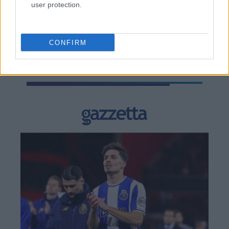
user protection.
TAGS:
ΔΕΠΑ
ΔΕΠΑ Εμπορίας
Υδρογόνο
CONFIRM
BEST OF
INTERNET