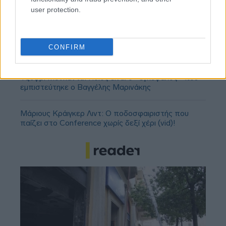
user protection.
ΣΕΦ: Επαναπροκηρύσσεται η ενεργειακή
αναβάθμιση - Γιατί ακυρώθηκε ο πρώτος
CONFIRM
διαγωνισμός
Τζέφρι Μονκαντά: Ποιος είναι ο «εγκέφαλος» που
εμπιστεύτηκε ο Βαγγέλης Μαρινάκης
Μάριους Κράιγκερ Λιντ: Ο ποδοσφαιριστής που
παίζει στο Conference χωρίς δεξί χέρι (vid)!