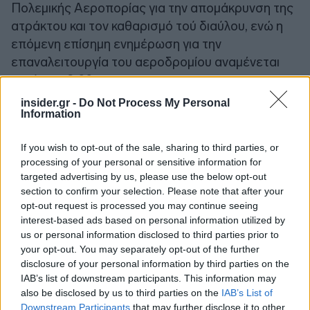
Πολεμικής Αεροπορίας για την απομάκρυνση της
ατράκτου και τον καθαρισμό τού διαύλου, ενώ η
επόμενη επίσημη ενημέρωση για την
επαναλειτουργία του αεροδρομίου αναμένεται
μετά τις 19:00.
insider.gr -
Do Not Process My Personal
Information
Ακολουθήστε το
insider.gr στο Google News
και μάθετε
πρώτοι όλες τις
ειδήσεις
από την Ελλάδα και τον κόσμο.
If you wish to opt-out of the sale, sharing to third parties, or
processing of your personal or sensitive information for
targeted advertising by us, please use the below opt-out
section to confirm your selection. Please note that after your
opt-out request is processed you may continue seeing
interest-based ads based on personal information utilized by
us or personal information disclosed to third parties prior to
your opt-out. You may separately opt-out of the further
disclosure of your personal information by third parties on the
IAB’s list of downstream participants. This information may
also be disclosed by us to third parties on the
IAB’s List of
Downstream Participants
that may further disclose it to other