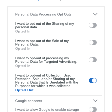
third parties.
Please note that this website/app uses one or more Google
Personal Data Processing Opt Outs
services and may gather and store information including but
not limited to your visit or usage behaviour. You may click to
I want to opt-out of the Sharing of my
personal data.
grant or deny consent to Google and its third-party tags to
Opted In
use your data for below specified purposes in below Google
Διαβάζονται αυτή τη στιγμή
consent section.
I want to opt-out of the Sale of my
Τράπεζες: Στα 55,5 εκατ. ευρώ ο λογαριασμός
Personal Data.
Opted In
από τα δάνεια του ν. Κατσέλη
Νέο Χωροταξικό Τουρισμού: Οι νέες «κόκκινες
I want to opt-out of processing my
Personal Data for Targeted Advertising.
γραμμές» για το περιβάλλον και τι αλλάζει σε
Opted In
ξενοδοχεία, νησιά και επενδύσεις
Τα ανοιχτά μέτωπα για την ενίσχυση της
I want to opt-out of Collection, Use,
Retention, Sale, and/or Sharing of my
ελληνικής βιομηχανίας
Personal Data that Is Unrelated with the
Purposes for which it was collected.
Opted Out
Google consents
I want to allow Google to enable storage