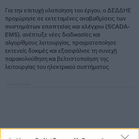
Για την επιτυχή υλοποίηση του έργου, ο ΔΕΔΔΗΕ
προχώρησε σε εκτεταμένες αναβαθμίσεις των
συστημάτων εποπτείας και ελέγχου (SCADA-
EMS)
, ανέπτυξε νέες διαδικασίες και
αλγορίθμους λειτουργίας, πραγματοποίησε
εκτενείς δοκιμές και εξασφάλισε τη συνεχή
παρακολούθηση και βελτιστοποίηση της
λειτουργίας του ηλεκτρικού συστήματος.