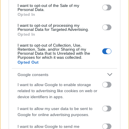
Οι δοκιμές λειτουργίας του Υβριδικού Σταθμού
consent section.
I want to opt-out of the Sale of my
ξεκίνησαν τον
Ιούλιο του 2025
και η κανονική
Personal Data.
Opted In
λειτουργία του τέθηκε σε εφαρμογή τον
Νοέμβριο του ίδιου έτους. Η πολύτιμη
I want to opt-out of processing my
Personal Data for Targeted Advertising.
τεχνογνωσία που απέκτησε ο ΔΕΔΔΗΕ μέσα από
Opted In
την υλοποίηση του έργου δημιουργεί πλέον τις
I want to opt-out of Collection, Use,
προϋποθέσεις για την ανάπτυξη αντίστοιχων
Retention, Sale, and/or Sharing of my
Personal Data that Is Unrelated with the
έργων υψηλής διείσδυσης ΑΠΕ και Υβριδικών
Purposes for which it was collected.
Σταθμών στα Μη Διασυνδεδεμένα Νησιά,
Opted Out
επιταχύνοντας την ενεργειακή μετάβαση και
Google consents
ενισχύοντας τη βιώσιμη ανάπτυξη της νησιωτικής
Ελλάδας.
I want to allow Google to enable storage
related to advertising like cookies on web or
device identifiers in apps.
Το έργο του Αγίου Ευστρατίου αποδεικνύει
έμπρακτα ότι, με καινοτόμες τεχνολογίες,
I want to allow my user data to be sent to
προηγμένα συστήματα διαχείρισης και υψηλή
Google for online advertising purposes.
τεχνογνωσία, ο ΔΕΔΔΗΕ συμβάλλει καθοριστικά
I want to allow Google to send me