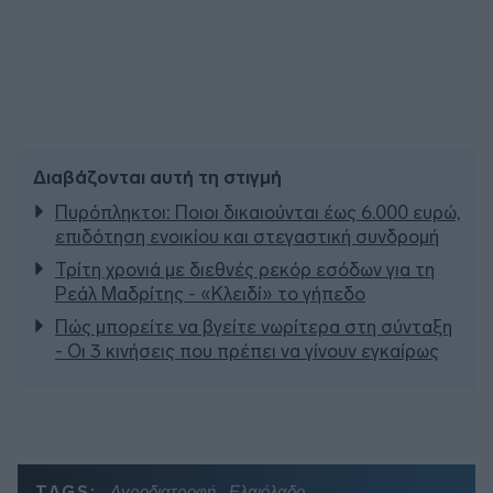
Διαβάζονται αυτή τη στιγμή
Πυρόπληκτοι: Ποιοι δικαιούνται έως 6.000 ευρώ,
επιδότηση ενοικίου και στεγαστική συνδρομή
Τρίτη χρονιά με διεθνές ρεκόρ εσόδων για τη
Ρεάλ Μαδρίτης - «Κλειδί» το γήπεδο
Πώς μπορείτε να βγείτε νωρίτερα στη σύνταξη
- Οι 3 κινήσεις που πρέπει να γίνουν εγκαίρως
TAGS:
Αγροδιατροφή
Ελαιόλαδο