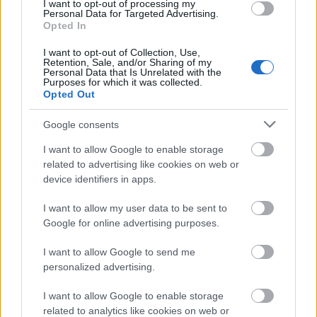
προσπάθεια, να υπερασπίζεται αποτελεσματικά
I want to opt-out of processing my
Personal Data for Targeted Advertising.
τα συμφέροντα των παραγωγών της», τόνισε στο
Opted In
ΑΠΕ-ΜΠΕ ο κ. Πρωτοψάλτης.
I want to opt-out of Collection, Use,
Retention, Sale, and/or Sharing of my
Personal Data that Is Unrelated with the
Η ελληνική πλευρά υπογράμμισε ότι η θέσπιση
Purposes for which it was collected.
ανελαστικού χρονικού ορίου, χωρίς να έχουν
Opted Out
ολοκληρωθεί οι επιστημονικές μελέτες και χωρίς
Google consents
να έχουν καθοριστεί εναλλακτικές παράμετροι
ελέγχου της αυθεντικότητας, θα μπορούσε να
I want to allow Google to enable storage
related to advertising like cookies on web or
οδηγήσει σε αποκλεισμό αυθεντικών ελληνικών
device identifiers in apps.
ελαιολάδων από τις διεθνείς αγορές.
I want to allow my user data to be sent to
Η τελική εξέλιξη θεωρείται ουσιαστική δικαίωση
Google for online advertising purposes.
των συντονισμένων προσπαθειών που
I want to allow Google to send me
καταβλήθηκαν σε τεχνικό, επιστημονικό, πολιτικό
personalized advertising.
και διπλωματικό επίπεδο, με στόχο να διορθωθεί η
πρόταση άρσης ή χρονικού περιορισμού της
I want to allow Google to enable storage
related to analytics like cookies on web or
παρέκκλισης στα όρια στερολών και να