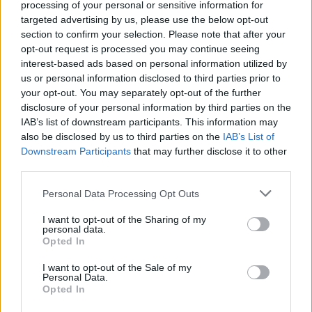
processing of your personal or sensitive information for
targeted advertising by us, please use the below opt-out
section to confirm your selection. Please note that after your
opt-out request is processed you may continue seeing
interest-based ads based on personal information utilized by
us or personal information disclosed to third parties prior to
your opt-out. You may separately opt-out of the further
disclosure of your personal information by third parties on the
«Η εξέλιξη αυτή προστατεύει τον κόπο των
IAB’s list of downstream participants. This information may
Ελλήνων ελαιοπαραγωγών και αποτρέπει τον
also be disclosed by us to third parties on the
IAB’s List of
κίνδυνο να δημιουργηθούν αδικαιολόγητα εμπόδια
Downstream Participants
that may further disclose it to other
για ένα πολύ σημαντικό μέρος της ελληνικής
third parties.
παραγωγής ελαιολάδου, που σύμφωνα με τα
Please note that this website/app uses one or more Google
Personal Data Processing Opt Outs
διαθέσιμα επιστημονικά στοιχεία φτάνει περίπου
services and may gather and store information including but
not limited to your visit or usage behaviour. You may click to
I want to opt-out of the Sharing of my
το 1/3 της συνολικής παραγωγής. Διασφαλίζει τη
personal data.
grant or deny consent to Google and its third-party tags to
διεθνή αναγνώριση της ποιότητας του ελληνικού
Opted In
use your data for below specified purposes in below Google
ελαιολάδου και επιβεβαιώνει ότι η χώρα μας
consent section.
I want to opt-out of the Sale of my
μπορεί, με τεχνική προετοιμασία, επιστημονική
Personal Data.
Opted In
τεκμηρίωση και συντονισμένη διπλωματική