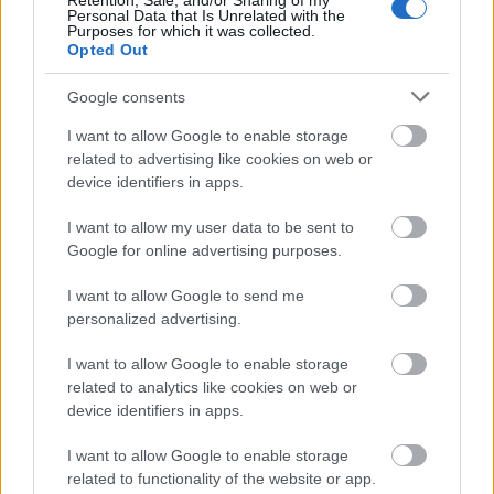
Retention, Sale, and/or Sharing of my
Personal Data that Is Unrelated with the
από τα δάνεια του ν. Κατσέλη
Purposes for which it was collected.
Νέο Χωροταξικό Τουρισμού: Οι νέες «κόκκινες
Opted Out
γραμμές» για το περιβάλλον και τι αλλάζει σε
Google consents
ξενοδοχεία, νησιά και επενδύσεις
Τα ανοιχτά μέτωπα για την ενίσχυση της
I want to allow Google to enable storage
ελληνικής βιομηχανίας
related to advertising like cookies on web or
device identifiers in apps.
I want to allow my user data to be sent to
Google for online advertising purposes.
I want to allow Google to send me
TAGS:
Ιράν
Πόλεμος
ΗΠΑ
personalized advertising.
I want to allow Google to enable storage
related to analytics like cookies on web or
BEST OF
INTERNET
device identifiers in apps.
I want to allow Google to enable storage
related to functionality of the website or app.