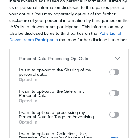
interest-based ads based on personal information utilized by
πρώτοι όλες τις
ειδήσεις
από την Ελλάδα και τον κόσμο.
us or personal information disclosed to third parties prior to
your opt-out. You may separately opt-out of the further
disclosure of your personal information by third parties on the
IAB’s list of downstream participants. This information may
also be disclosed by us to third parties on the
IAB’s List of
Downstream Participants
that may further disclose it to other
third parties.
Please note that this website/app uses one or more Google
Personal Data Processing Opt Outs
services and may gather and store information including but
not limited to your visit or usage behaviour. You may click to
I want to opt-out of the Sharing of my
personal data.
grant or deny consent to Google and its third-party tags to
Opted In
use your data for below specified purposes in below Google
consent section.
I want to opt-out of the Sale of my
Personal Data.
Opted In
I want to opt-out of processing my
Personal Data for Targeted Advertising.
Opted In
Διαβάζονται αυτή τη στιγμή
I want to opt-out of Collection, Use,
Τράπεζες: Στα 55,5 εκατ. ευρώ ο λογαριασμός