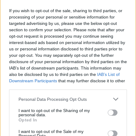
If you wish to opt-out of the sale, sharing to third parties, or
processing of your personal or sensitive information for
targeted advertising by us, please use the below opt-out
section to confirm your selection. Please note that after your
opt-out request is processed you may continue seeing
interest-based ads based on personal information utilized by
us or personal information disclosed to third parties prior to
your opt-out. You may separately opt-out of the further
disclosure of your personal information by third parties on the
IAB’s list of downstream participants. This information may
also be disclosed by us to third parties on the
IAB’s List of
Downstream Participants
that may further disclose it to other
third parties.
Please note that this website/app uses one or more Google
Αναφερόμενος στον Νετανιάχου, ο Τραμπ
Personal Data Processing Opt Outs
services and may gather and store information including but
δήλωσε χαρακτηριστικά: «Γιατί έπρεπε ο Μπίμπι
not limited to your visit or usage behaviour. You may click to
I want to opt-out of the Sharing of my
να εξαπολύσει αυτή την επίθεση; Ήμουν έξαλλος.
personal data.
grant or deny consent to Google and its third-party tags to
Opted In
Του το έκανα ξεκάθαρο. Δεν έχει καλή κρίση. Του
use your data for below specified purposes in below Google
consent section.
το είπα ξεκάθαρα.»
I want to opt-out of the Sale of my
Personal Data.