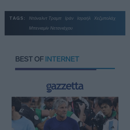
TAGS:
Ντόναλντ Τραμπ
Ιράν
Ισραήλ
Χεζμπολάχ
Μπενιαμίν Νετανιάχου
BEST OF
INTERNET