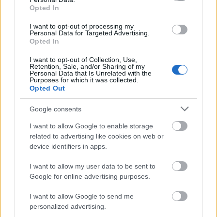
Opted In
Η ευρύτερη εικόνα
I want to opt-out of processing my
Personal Data for Targeted Advertising.
Opted In
Ο Τραμπ υποστήριξε ότι η συμφωνία με το Ιράν
θα είναι επωφελής και για το Ισραήλ, καθώς -
I want to opt-out of Collection, Use,
Retention, Sale, and/or Sharing of my
σύμφωνα με τους ισχυρισμούς του - θα
Personal Data that Is Unrelated with the
Purposes for which it was collected.
αποτρέψει το Ιράν από την απόκτηση πυρηνικού
Opted Out
όπλου, θα προβλέπει την εξουδετέρωση ή
διάθεση του πυρηνικού υλικού και θα επιτρέπει
Google consents
αιφνιδιαστικές επιθεωρήσεις στις ιρανικές
I want to allow Google to enable storage
πυρηνικές εγκαταστάσεις.
related to advertising like cookies on web or
device identifiers in apps.
Παραμένει ωστόσο ασαφές εάν ο Τραμπ έχει
I want to allow my user data to be sent to
λάβει κάποια άμεση διαβεβαίωση από την
Google for online advertising purposes.
Τεχεράνη ότι η υπογραφή της συμφωνίας
I want to allow Google to send me
εξακολουθεί πράγματι να προγραμματίζεται για
personalized advertising.
σήμερα.