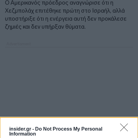
Ο Αμερικανός πρόεδρος αναγνώρισε ότι η
Χεζμπολάχ επιτέθηκε πρώτη στο Ισραήλ, αλλά
υποστήριξε ότι η ενέργεια αυτή δεν προκάλεσε
ζημιές και δεν υπήρξαν θύματα.
insider.gr -
Do Not Process My Personal
Information