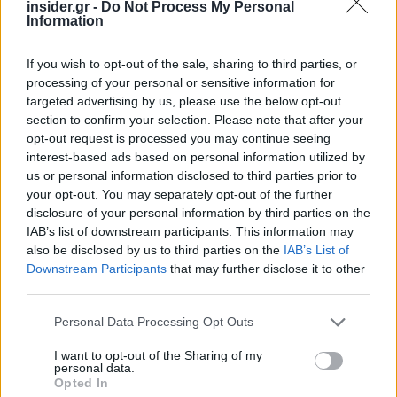
insider.gr -
Do Not Process My Personal
Information
If you wish to opt-out of the sale, sharing to third parties, or
processing of your personal or sensitive information for
targeted advertising by us, please use the below opt-out
section to confirm your selection. Please note that after your
opt-out request is processed you may continue seeing
interest-based ads based on personal information utilized by
us or personal information disclosed to third parties prior to
your opt-out. You may separately opt-out of the further
Επισυνάπτονται χάρτες του ΜΕΤΕΟ/ΕΑΑ με τον
disclosure of your personal information by third parties on the
συνολικό ημερήσιο υετό από τους αυτόματους
IAB’s list of downstream participants. This information may
μετεωρολογικούς σταθμούς του δικτύου του
also be disclosed by us to third parties on the
IAB’s List of
Downstream Participants
that may further disclose it to other
Εθνικού Αστεροσκοπείου Αθηνών - meteo.gr της
third parties.
Παρασκευής 12/06/2026 μέχρι και τις 19:20 ώρα
Ελλάδας καθώς και με τις ηλεκτρικές εκκενώσεις
Please note that this website/app uses one or more Google
Personal Data Processing Opt Outs
services and may gather and store information including but
πάνω από την Ελλάδα από το όργανο Lightning
not limited to your visit or usage behaviour. You may click to
I want to opt-out of the Sharing of my
Imager του μετεωρολογικού δορυφόρου
personal data.
grant or deny consent to Google and its third-party tags to
Opted In
Meteosat-12, από την αρχή του εικοσιτετραώρου
use your data for below specified purposes in below Google