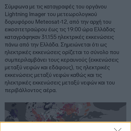
Σύμφωνα με τις καταγραφές του οργάνου
Lightning Imager του μετεωρολογικού
δορυφόρου Meteosat-12, από την αρχή του
εικοσιτετραώρου έως τις 19:00 ώρα Ελλάδας
καταγράφηκαν 31.155 ηλεκτρικές εκκενώσεις
πάνω από την Ελλάδα. Σημειώνεται ότι ως
ηλεκτρικές εκκενώσεις ορίζεται το σύνολο που
συμπεριλαμβάνει τους κεραυνούς (εκκενώσεις
μεταξύ νεφών και εδάφους), τις ηλεκτρικές
εκκενώσεις μεταξύ νεφών καθώς και τις
ηλεκτρικές εκκενώσεις μεταξύ νεφών και του
περιβάλλοντος αέρα.