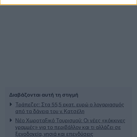
Διαβάζονται αυτή τη στιγμή
Τράπεζες: Στα 55,5 εκατ. ευρώ ο λογαριασμός
από τα δάνεια του ν. Κατσέλη
Νέο Χωροταξικό Τουρισμού: Οι νέες «κόκκινες
γραμμές» για το περιβάλλον και τι αλλάζει σε
ξενοδοχεία, νησιά και επενδύσεις