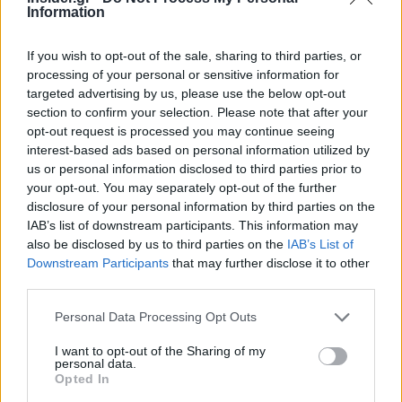
πρωτοποριακού συστήματος επικοινωνίας που
Information
είχε βαφτιστεί «νέος μάχης» («combat cloud»).
If you wish to opt-out of the sale, sharing to third parties, or
processing of your personal or sensitive information for
targeted advertising by us, please use the below opt-out
section to confirm your selection. Please note that after your
opt-out request is processed you may continue seeing
interest-based ads based on personal information utilized by
us or personal information disclosed to third parties prior to
your opt-out. You may separately opt-out of the further
disclosure of your personal information by third parties on the
IAB’s list of downstream participants. This information may
also be disclosed by us to third parties on the
IAB’s List of
Downstream Participants
that may further disclose it to other
third parties.
Please note that this website/app uses one or more Google
Personal Data Processing Opt Outs
services and may gather and store information including but
not limited to your visit or usage behaviour. You may click to
I want to opt-out of the Sharing of my
personal data.
grant or deny consent to Google and its third-party tags to
Opted In
use your data for below specified purposes in below Google