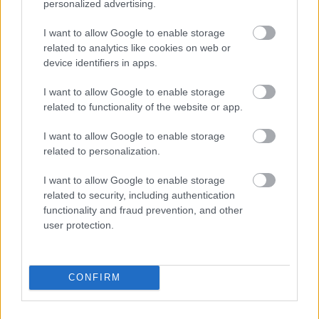
personalized advertising.
I want to allow Google to enable storage
related to analytics like cookies on web or
device identifiers in apps.
I want to allow Google to enable storage
related to functionality of the website or app.
I want to allow Google to enable storage
related to personalization.
I want to allow Google to enable storage
related to security, including authentication
functionality and fraud prevention, and other
Διαβάζονται αυτή τη στιγμή
user protection.
Τράπεζες: Στα 55,5 εκατ. ευρώ ο λογαριασμός
από τα δάνεια του ν. Κατσέλη
CONFIRM
Νέο Χωροταξικό Τουρισμού: Οι νέες «κόκκινες
γραμμές» για το περιβάλλον και τι αλλάζει σε
ξενοδοχεία, νησιά και επενδύσεις