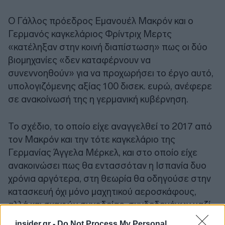
Ο Γάλλος πρόεδρος Εμανουέλ Μακρόν και ο
Γερμανός καγκελάριος Φρίντριχ Μερτς
«κατέληξαν στην κοινή διαπίστωση» πως οι δύο
βιομηχανίες «δεν καταφέρνουν να
συνεννοηθούν» για να προχωρήσει το έργο αυτό,
υπολογιζόμενης αξίας 100 δισεκ. ευρώ, ανέφερε
σε ανακοίνωσή της η γερμανική κυβέρνηση.
Το σχέδιο, το οποίο είχε αναγγελθεί το 2017 από
τον Μακρόν και την τότε καγκελάριο της
Γερμανίας Άγγελα Μέρκελ, και στο οποίο είχε
ανακοινώσει πως θα εντασσόταν η Ισπανία δυο
χρόνια αργότερα, στη θεωρία θα οδηγούσε στην
κατασκευή όχι μόνο μαχητικού αεροσκάφους,
αλλά και σκαφών συνοδείας, συνδεδεμένων μαζί
του μη επανδρωμένων εναέριων οχημάτων και
insider.gr -
Do Not Process My Personal