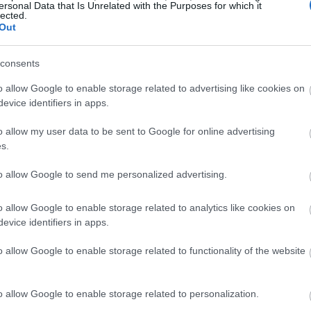
ersonal Data that Is Unrelated with the Purposes for which it
11:26
lected.
Out
11:16
consents
11:04
o allow Google to enable storage related to advertising like cookies on
evice identifiers in apps.
o allow my user data to be sent to Google for online advertising
10:57
s.
10:48
to allow Google to send me personalized advertising.
o allow Google to enable storage related to analytics like cookies on
10:36
evice identifiers in apps.
o allow Google to enable storage related to functionality of the website
ιο μέσο της FRONTEX εντόπισε λέμβο 16
10:28
 Πλοίο της δύναμης της FRONTEX
ποίοι μεταφέρονται στο λιμάνι της
o allow Google to enable storage related to personalization.