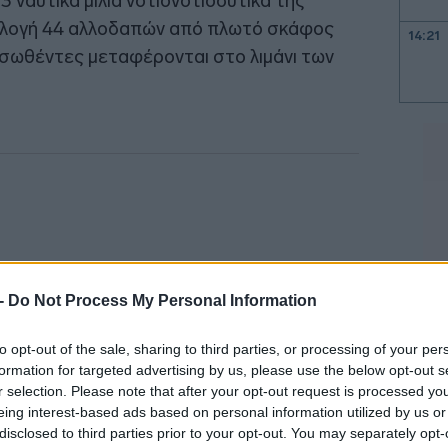
ναυτικά μίλια νοτιονοτιοδυτικά της
λλογή 44 αλλοδαπών από πλωτό σκάφος
14:21
ιασωθέντες μεταφέρονται στο λιμάνι των
14:10
13:59
13:29
13:00
 -
Do Not Process My Personal Information
to opt-out of the sale, sharing to third parties, or processing of your per
12:56
formation for targeted advertising by us, please use the below opt-out s
r selection. Please note that after your opt-out request is processed y
12:50
eing interest-based ads based on personal information utilized by us or
disclosed to third parties prior to your opt-out. You may separately opt-