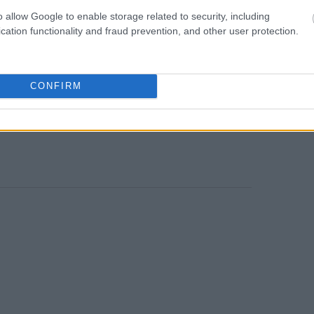
o allow Google to enable storage related to security, including
cation functionality and fraud prevention, and other user protection.
Ελληνική Ακτοφυλακή
, οι επιχειρήσεις
οι αρμόδιες αρχές προχωρούν στις
γραφής και ταυτοποίησης των
CONFIRM