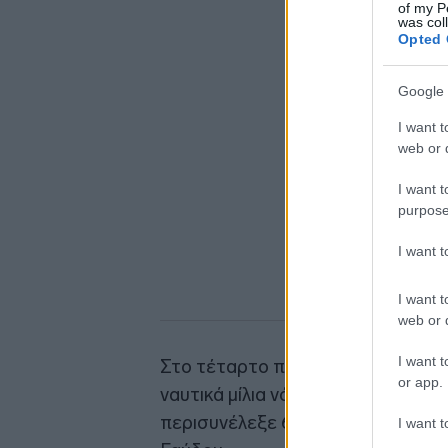
of my P
was col
Opted 
Google 
I want t
web or d
I want t
purpose
I want 
I want t
web or d
I want t
Στο τέταρτο περιστατικό, εναέρ
or app.
ναυτικά μίλια νότια της Γαύδου.
περισυνέλεξε 63 αλλοδαπούς, οι ο
I want t