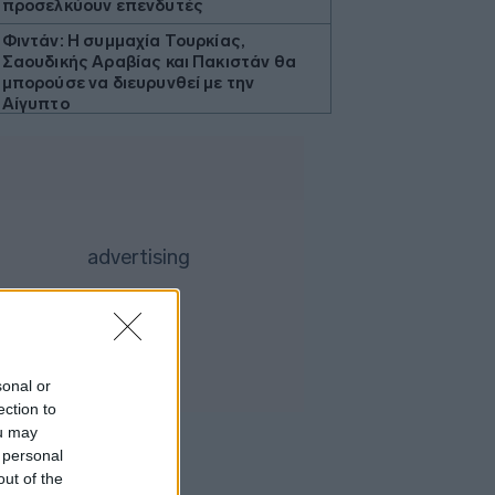
προσελκύουν επενδυτές
Φιντάν: Η συμμαχία Τουρκίας,
Σαουδικής Αραβίας και Πακιστάν θα
μπορούσε να διευρυνθεί με την
Αίγυπτο
ΓΓΠΠ: Σε Red Code για πυρκαγιές
πολλές περιφέρειες τη Δευτέρα
ΠΑΚΟΕ: Θάλαμος επικίνδυνων αερίων
το Μετρό της Αθήνας
Amazon: Έτοιμη να γίνει ο μεγαλύτερος
μεμονωμένος ρυπαντής στις ΗΠΑ
Ακίνητα: Πώς Παγκράτι, Μετς, Νέος
Κόσμος αναδεικνύονται σε hot αστικές
γειτονιές της Αθήνας
sonal or
Μαρινάκης: Το δημογραφικό δεν
ection to
μπορεί να περιμένει
ou may
Δύο τραυματίες αστυνομικοί της ΔΙΑΣ
 personal
σε τροχαίο στο Λαγονήσι
out of the