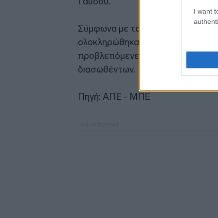
Γαύδου.
I want t
authenti
Σύμφωνα με το
Λιμενικό Σώμα - 
ολοκληρώθηκαν με ασφάλεια, ενώ 
προβλεπόμενες διαδικασίες κατα
διασωθέντων.
Πηγή: ΑΠΕ - ΜΠΕ