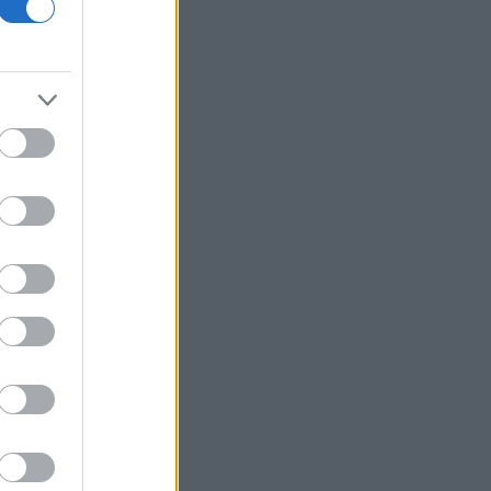
Προς εκτύπωση το πολλαπλό βιβλίο
Γερμανία: Διευρύνεται το έλλειμα στο
εμπορικό ισοζύγιο με την Κίνα
Τουρκία: Ζητεί από τη Ρωσία και την
Ουκρανία «μορατόριουμ» στις
επιθέσεις στα πλοία στη Μαύρη
Θάλασσα
Περού: Δεκατρείς νεκροί και τέσσερις
τραυματίες σε τροχαίο
Υεμένη: Οι Χούθι ανακοίνωσαν ότι
έπληξαν σαουδαραβικό διυλιστήριο
στην ακτή της Ερυθράς Θάλασσας
Καρτάλης: Η Ευρώπη θερμαίνεται
ταχύτερα από άλλες ηπείρους
ΠΑΣΟΚ: Η «Εστία» ανάλωσε τη μισή
ύλη της για να μην πει απολύτως
τίποτα και να επαναλάβει το
φαντασιόπληκτο ρεπορτάζ της