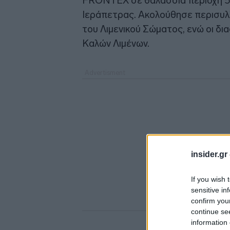
FRONTEX σε θαλάσσια περιοχή 53 
Ιεράπετρας. Ακολούθησε περισυ
του Λιμενικού Σώματος, ενώ οι δ
Καλών Λιμένων.
insider.gr
If you wish 
sensitive in
confirm you
continue se
information 