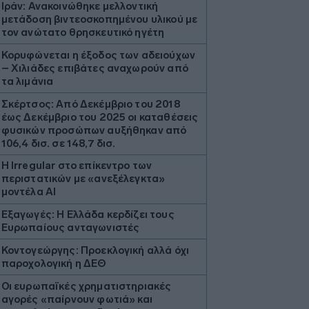
Ιράν: Ανακοινώθηκε μελλοντική
μετάδοση βιντεοσκοπημένου υλικού με
τον ανώτατο θρησκευτικό ηγέτη
Κορυφώνεται η έξοδος των αδειούχων
– Χιλιάδες επιβάτες αναχωρούν από
τα λιμάνια
Σκέρτσος: Από Δεκέμβριο του 2018
έως Δεκέμβριο του 2025 οι καταθέσεις
φυσικών προσώπων αυξήθηκαν από
106,4 δισ. σε 148,7 δισ.
Η Irregular στο επίκεντρο των
περιστατικών με «ανεξέλεγκτα»
μοντέλα AI
Εξαγωγές: Η Ελλάδα κερδίζει τους
Ευρωπαίους ανταγωνιστές
Κοντογεώργης: Προεκλογική αλλά όχι
παροχολογική η ΔΕΘ
Οι ευρωπαϊκές χρηματιστηριακές
αγορές «παίρνουν φωτιά» και