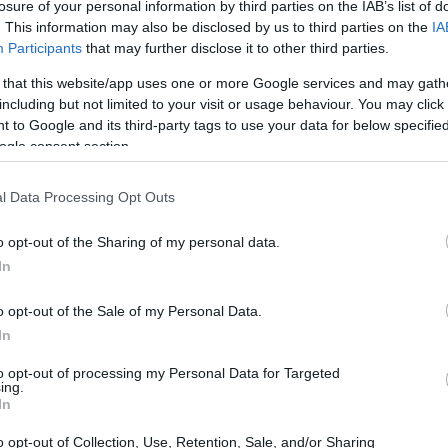
ος εντοπίστηκε από εναέριο μέσο της
losure of your personal information by third parties on the IAB’s list of
12:34
. This information may also be disclosed by us to third parties on the
IA
ναυτικά μίλια νότια των Καλών Λιμένων.
Participants
that may further disclose it to other third parties.
οδαποί περισυνελέγησαν από πλωτό σκάφος
12:21
 that this website/app uses one or more Google services and may gath
πίσης στους Καλούς Λιμένες.
including but not limited to your visit or usage behaviour. You may click 
 to Google and its third-party tags to use your data for below specifi
ς δύναμης της FRONTEX προχώρησε στον
ogle consent section.
12:18
οδαπών που επέβαιναν σε λέμβο, σε
l Data Processing Opt Outs
 νότια της Γαύδου. Οι αλλοδαποί
12:12
δου
o opt-out of the Sharing of my personal data.
In
11:57
o opt-out of the Sale of my Personal Data.
In
11:51
to opt-out of processing my Personal Data for Targeted
ing.
In
11:37
o opt-out of Collection, Use, Retention, Sale, and/or Sharing